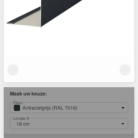
Maak uw keuze:
Kleur
Antracietgrijs (RAL 7016)
Lengte A
18 cm