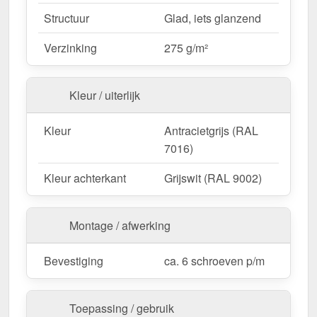
vermindert afval.
Structuur
Glad, iets glanzend
Verzinking
275 g/m²
Ideaal voor de volgende toepassingen:
Afwerking van hoeken en gevels
–
Bescherming en visuele afwerking voor
Kleur / uiterlijk
buitenranden.
Bekleding & afdekkingen
– Gestandaardiseerd
Kleur
Antracietgrijs (RAL
uiterlijk voor wandsystemen.
7016)
Werkplaatsen & productiehallen
– Stootvaste
Kleur achterkant
Grijswit (RAL 9002)
bescherming voor industriële gebouwen.
Tuinhuisjes & carports
– Effectieve
weerbestendige kantenbandoplossing voor hout-
Montage / afwerking
en metaalconstructies.
Agrarische gebouwen
– Duurzame
Bevestiging
ca. 6 schroeven p/m
bescherming voor stallen & machinehallen.
Toepassing / gebruik
Op maat gemaakt & efficiënte montage