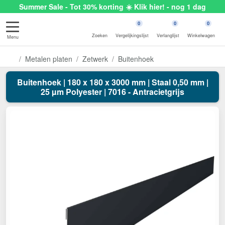
Summer Sale - Tot 30% korting ☀️ Klik hier! - nog 1 dag
0
0
0
Zoeken
Vergelijkingslijst
Verlanglijst
Winkelwagen
Menu
Metalen platen
Zetwerk
Buitenhoek
Buitenhoek | 180 x 180 x 3000 mm | Staal 0,50 mm |
25 µm Polyester | 7016 - Antracietgrijs