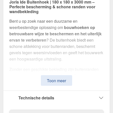
Joris Ide Buitenhoek | 180 x 180 x 3000 mm –
Perfecte bescherming & schone randen voor
wandbekleding
Bent u op zoek naar een duurzame en
weerbestendige oplossing om
bouwhoeken op
betrouwbare wijze te beschermen en het uiterlijk
ervan te verbeteren
? De buitenhoek biedt een
schone afdekking voor buitenranden, beschermt
gevels tegen weersinvloeden en geeft het bouwwerk
een hoogwaardige uitstraling.
Zonder een geschikte bekleding zijn buitenranden
gevoelig voor verwering en slijtage. Deze
Toon meer
buitenhoek is speciaal ontwikkeld om hoeken
stabiel af te dekken, schokken te absorberen
en
voor een uniform uiterlijk te zorgen. Het maakt indruk
Technische details
met zijn eenvoudige montage, hoge weerstand en
robuuste coating.