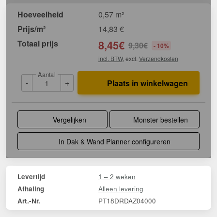
Hoeveelheid
0,57 m²
Prijs/m²
14,83
€
Totaal prijs
8,45
€
9,30
€
- 10%
incl. BTW
, excl.
Verzendkosten
Aantal
-
+
Plaats in winkelwagen
Vergelijken
Monster bestellen
In Dak & Wand Planner configureren
1 – 2 weken
Levertijd
Alleen levering
Afhaling
PT18DRDAZ04000
Art.-Nr.