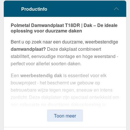
Productinfo
Polmetal Damwandplaat T18DR | Dak – De ideale
oplossing voor duurzame daken
Bent u op zoek naar een duurzame, weerbestendige
damwandplaat?
Deze dakplaat combineert
stabiliteit, eenvoudige montage en hoge weerstand -
perfect voor allerlei soorten daken.
Een
weerbestendig dak
is essentieel voor elk
bouwproject - het beschermt uw gebouw op
betrouwbare wijze tegen regen, sneeuw en intens
zonlicht. Deze dakplaten zijn speciaal ontwikkeld om
een
robuuste en duurzame dakoplossing
te
bieden. Het maakt indruk met eenvoudige montage,
Toon meer
hoge duurzaamheid en een bestendige coating.