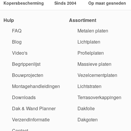
Kopersbescherming
Sinds 2004
Op maat gesneden
Hulp
Assortiment
FAQ
Metalen platen
Blog
Lichtplaten
Video's
Profielplaten
Begrippenlijst
Massieve platen
Bouwprojecten
Vezelcementplaten
Montagehandleidingen
Lichtstraten
Downloads
Terrasoverkappingen
Dak & Wand Planner
Dakfolie
Verzendinformatie
Dakgoten
Contact