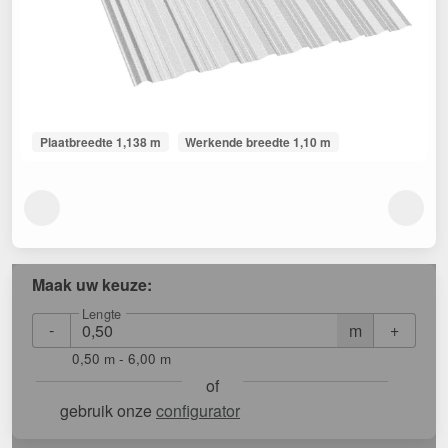
Plaatbreedte 1,138 m
Werkende breedte 1,10 m
Maak uw keuze:
Lengte
-
+
m
0,50 m - 6,00 m
of
gebruik onze
configurator