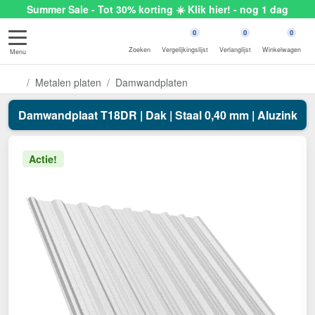
Summer Sale - Tot 30% korting ☀️ Klik hier! - nog 1 dag
0
0
0
Zoeken
Vergelijkingslijst
Verlanglijst
Winkelwagen
Menu
Metalen platen
Damwandplaten
Damwandplaat T18DR | Dak | Staal 0,40 mm | Aluzink
Actie!