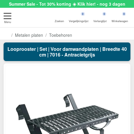
Summer Sale - Tot 30% korting ☀️ Klik hier! - nog 3 dagen
0
0
0
Zoeken
Vergelijkingslijst
Verlanglijst
Winkelwagen
Menu
Metalen platen
Toebehoren
Looprooster | Set | Voor damwandplaten | Breedte 40
cm | 7016 - Antracietgrijs