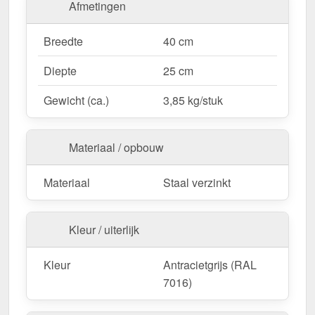
Eenvoudige montage
– Inclusief met alle
Afmetingen
benodigde onderdelen.
Onopvallend ontwerp
– In Antracietgrijs (RAL
Breedte
40 cm
7016) voor een subtiele integratie in het
Diepte
25 cm
dakbeeld.
Gewicht (ca.)
3,85 kg/stuk
Bestel nu Looprooster | Set – veilig werken op
het dak mogelijk maken!
Materiaal / opbouw
Materiaal
Staal verzinkt
Kleur / uiterlijk
Kleur
Antracietgrijs (RAL
7016)