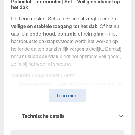
Polmetal Looprooster | Set – Veilig en stabiel op
het dak
De Looprooster | Set van Polmetal zorgt voor een
veilige en stabiele toegang tot het dak
. Of het nu
gaat om
onderhoud, controle of reiniging
– met
het robuuste dakstapsysteem wordt het werken op
hellende daken aanzienlijk vergemakkelijkt. Dankzij
het
antislipoppervlak
biedt het optimale veiligheid,
zelfs bij nat weer of sneeuw.
Waarom Looprooster | Set?
Meer veiligheid
– Antislipoppervlak voor stevige
grip op het dak.
Toon meer
Praktische maat
– Met 40 cm breedte ideaal
voor een veilige tred.
Robuuste constructie
– Gemaakt van
Technische details
duurzaam Staal verzinkt voor een lange
levensduur.