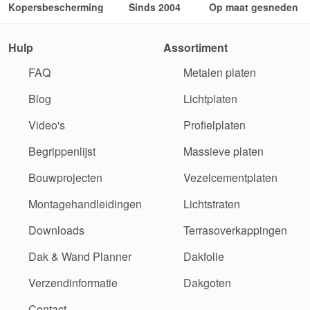
Kopersbescherming
Sinds 2004
Op maat gesneden
Hulp
Assortiment
FAQ
Metalen platen
Blog
Lichtplaten
Video's
Profielplaten
Begrippenlijst
Massieve platen
Bouwprojecten
Vezelcementplaten
Montagehandleidingen
Lichtstraten
Downloads
Terrasoverkappingen
Dak & Wand Planner
Dakfolie
Verzendinformatie
Dakgoten
Contact