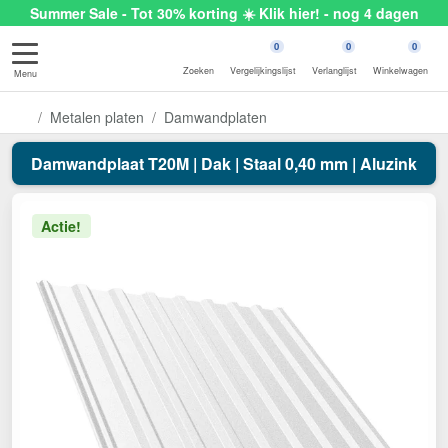
Summer Sale - Tot 30% korting ☀️ Klik hier! - nog 4 dagen
0
0
0
Zoeken
Vergelijkingslijst
Verlanglijst
Winkelwagen
Menu
Metalen platen
Damwandplaten
Damwandplaat T20M | Dak | Staal 0,40 mm | Aluzink
Actie!