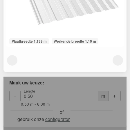
Plaatbreedte 1,138 m
Werkende breedte 1,10 m
Maak uw keuze:
Lengte
-
+
m
0,50 m - 6,00 m
of
gebruik onze
configurator