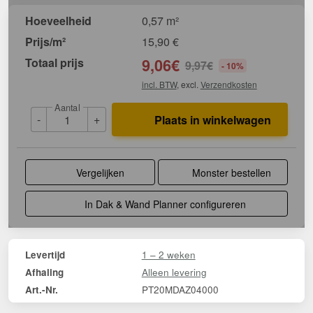
Hoeveelheid
0,57 m²
Prijs/m²
15,90
€
Totaal prijs
9,06
€
9,97
€
- 10%
incl. BTW
, excl.
Verzendkosten
Aantal
-
+
Plaats in winkelwagen
Vergelijken
Monster bestellen
In Dak & Wand Planner configureren
1 – 2 weken
Levertijd
Alleen levering
Afhaling
PT20MDAZ04000
Art.-Nr.