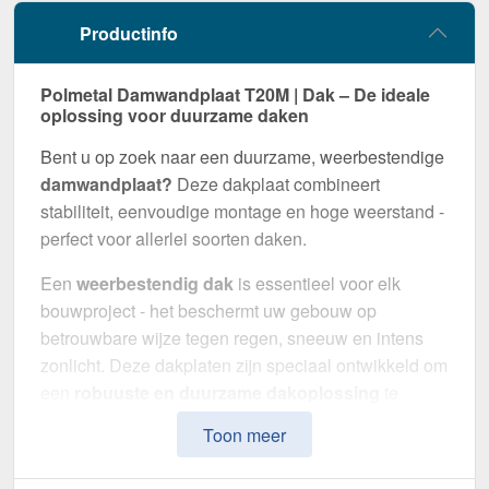
Productinfo
Polmetal Damwandplaat T20M | Dak – De ideale
oplossing voor duurzame daken
Bent u op zoek naar een duurzame, weerbestendige
damwandplaat?
Deze dakplaat combineert
stabiliteit, eenvoudige montage en hoge weerstand -
perfect voor allerlei soorten daken.
Een
weerbestendig dak
is essentieel voor elk
bouwproject - het beschermt uw gebouw op
betrouwbare wijze tegen regen, sneeuw en intens
zonlicht. Deze dakplaten zijn speciaal ontwikkeld om
een
robuuste en duurzame dakoplossing
te
bieden. Het maakt indruk met eenvoudige montage,
Toon meer
hoge duurzaamheid en een bestendige coating.