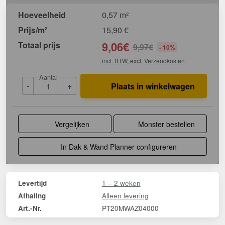
Hoeveelheid
0,57 m²
Prijs/m²
15,90
€
Totaal prijs
9,06
€
9,97
€
- 10%
incl. BTW
, excl.
Verzendkosten
Aantal
-
+
Plaats in winkelwagen
Vergelijken
Monster bestellen
In Dak & Wand Planner configureren
1 – 2 weken
Levertijd
Alleen levering
Afhaling
PT20MWAZ04000
Art.-Nr.