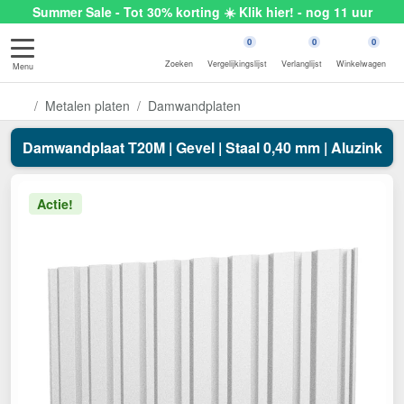
Summer Sale - Tot 30% korting ☀️ Klik hier! - nog 11 uur
0
0
0
Zoeken
Vergelijkingslijst
Verlanglijst
Winkelwagen
Menu
Metalen platen
Damwandplaten
Damwandplaat T20M | Gevel | Staal 0,40 mm | Aluzink
Actie!