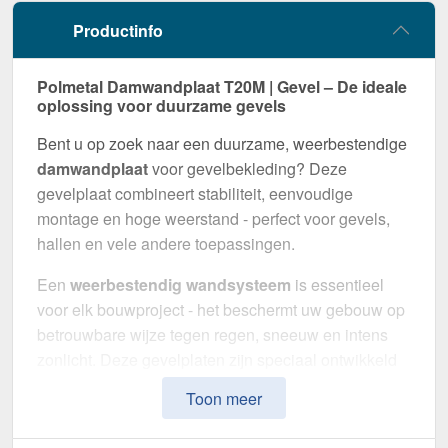
Productinfo
Polmetal Damwandplaat T20M | Gevel – De ideale
oplossing voor duurzame gevels
Bent u op zoek naar een duurzame, weerbestendige
damwandplaat
voor gevelbekleding? Deze
gevelplaat combineert stabiliteit, eenvoudige
montage en hoge weerstand - perfect voor gevels,
hallen en vele andere toepassingen.
Een
weerbestendig wandsysteem
is essentieel
voor elk bouwproject - het beschermt uw gebouw op
betrouwbare wijze tegen regen, sneeuw en intens
zonlicht. Deze gevelplaten zijn speciaal ontwikkeld
om een
robuuste en duurzame gevelbekleding
te
Toon meer
bieden. Het maakt indruk met eenvoudige montage,
hoge duurzaamheid en een bestendige coating.