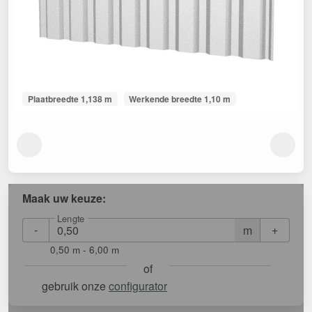
Plaatbreedte 1,138 m
Werkende breedte 1,10 m
Maak uw keuze:
Lengte
-
+
m
0,50 m - 6,00 m
of
gebruik onze
configurator