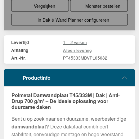
Vergelijken
Monster bestellen
In Dak & Wand Planner configureren
1 – 2 weken
Levertijd
Alleen levering
Afhaling
PT45333MDVPL05082
Art.-Nr.
Productinfo
Polmetal Damwandplaat T45/333M | Dak | Anti-
Drup 700 g/m² – De ideale oplossing voor
duurzame daken
Bent u op zoek naar een duurzame, weerbestendige
damwandplaat?
Deze dakplaat combineert
stabiliteit, eenvoudige montage en hoge weerstand -