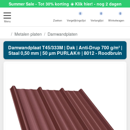
Summer Sale - Tot 30% korting ☀️ Klik hier! - nog 2 dagen
0
0
0
Zoeken
Vergelijkingslijst
Verlanglijst
Winkelwagen
Menu
Metalen platen
Damwandplaten
Damwandplaat T45/333M | Dak | Anti-Drup 700 g/m² |
Staal 0,50 mm | 50 µm PURLAK® | 8012 - Roodbruin