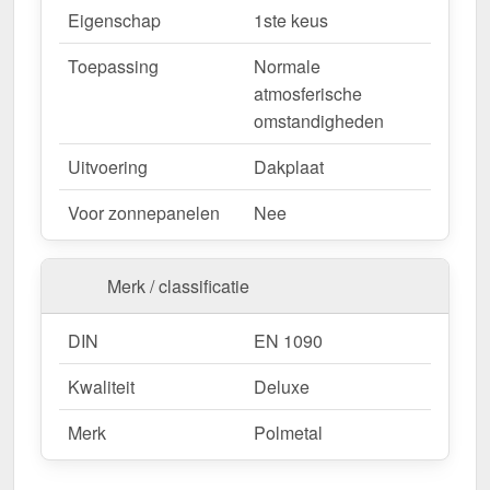
Duurzaam, weerbestendig, op maat gemaakt - bestel
Eigenschap
1ste keus
nu en profiteer van een snelle levering!
Toepassing
Normale
atmosferische
Wegens maatwerk / customisatie van herroepingsrecht uitgezonderd
omstandigheden
Uitvoering
Dakplaat
Voor zonnepanelen
Nee
Merk / classificatie
DIN
EN 1090
Kwaliteit
Deluxe
Merk
Polmetal