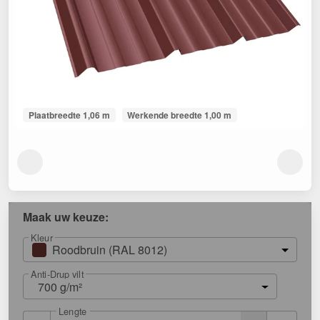
Plaatbreedte 1,06 m
Werkende breedte 1,00 m
Maak uw keuze:
Kleur
Roodbruin (RAL 8012)
Anti-Drup vilt
700 g/m²
Lengte