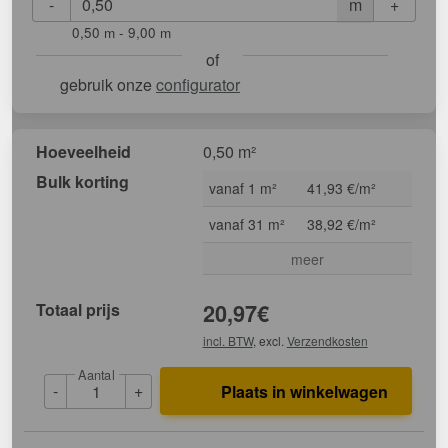
-
+
m
0,50 m - 9,00 m
of
gebruik onze
configurator
Hoeveelheid
0,50 m²
Bulk korting
vanaf 1 m²
41,93 €/m²
vanaf 31 m²
38,92 €/m²
meer
Totaal prijs
20,97
€
incl. BTW
, excl.
Verzendkosten
Aantal
-
+
Plaats in winkelwagen