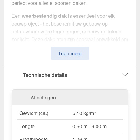
perfect voor allerlei soorten daken.
Een
weerbestendig dak
is essentieel voor elk
bouwproject - het beschermt uw gebouw op
betrouwbare wijze tegen regen, sneeuw en intens
zonlicht. Deze dakplaten zijn speciaal ontwikkeld om
een
robuuste en duurzame dakoplossing
te
Toon meer
bieden. Het maakt indruk met eenvoudige montage,
hoge duurzaamheid en een bestendige coating.
Technische details
Gemaakt van
Staal
met een
materiaaldikte van 0,50
mm
, biedt het een robuuste dakoplossing. De
plaatbreedte van 1,06 m
en de
effectieve
Afmetingen
werkende breedte van 1,00 m
maken een snelle en
efficiënte montage mogelijk. Dankzij de
50 µm
Gewicht (ca.)
5,10 kg/m²
PURLAK® coating
in
Roodbruin (RAL 8012)
blijft
het materiaal permanent beschermd tegen corrosie,
Lengte
0,50 m - 9,00 m
terwijl de
profielhoogte van 45 mm
extra stabiliteit
biedt. De
geïntegreerde anti-capillaire groef
Plaatbreedte
1,06 m