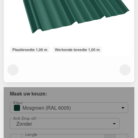
Plaatbreedte 1,06 m
Werkende breedte 1,00 m
Maak uw keuze:
Kleur
Mosgroen (RAL 6005)
Anti-Drup vilt
Zonder
Lengte