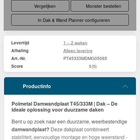
Vergelijken
Monster bestellen
In Dak & Wand Planner configureren
1 – 2 weken
Levertijd
Alleen levering
Afhaling
PT45333MDMG05065
Art.-Nr.
Score
5
(5)
Productinfo
Polmetal Damwandplaat T45/333M | Dak – De
ideale oplossing voor duurzame daken
Bent u op zoek naar een duurzame, weerbestendige
damwandplaat?
Deze dakplaat combineert
stabiliteit, eenvoudige montage en hoge weerstand -