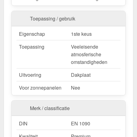
nu en profiteer van een snelle levering!
Wegens maatwerk / customisatie van herroepingsrecht uitgezonderd
Toepassing / gebruik
Eigenschap
1ste keus
Toepassing
Veeleisende
atmosferische
omstandigheden
Uitvoering
Dakplaat
Voor zonnepanelen
Nee
Merk / classificatie
DIN
EN 1090
Kwaliteit
Premium