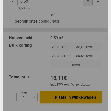
-
+
m
0,50 m - 9,00 m
of
gebruik onze
configurator
Hoeveelheid
0,50 m²
Bulk korting
vanaf 1 m²
32,21 €/m²
vanaf 31 m²
29,64 €/m²
meer
Totaal prijs
16,11
€
incl. BTW
, excl.
Verzendkosten
Aantal
-
+
Plaats in winkelwagen