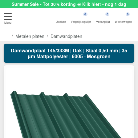
Summer Sale - Tot 30% korting ☀️ Klik hier! - nog 1 dag
0
0
0
Zoeken
Vergelijkingslijst
Verlanglijst
Winkelwagen
Menu
Metalen platen
Damwandplaten
Damwandplaat T45/333M | Dak | Staal 0,50 mm | 35
µm Mattpolyester | 6005 - Mosgroen