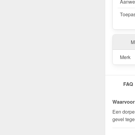
Aanwe
Als er ter
Toepas
gemakkelij
Bestel nu 
gemaakt v
Me
Duurzaam, 
van een sn
Merk
Wegens maatwer
FAQ
Waarvoor 
Een dorpel
gevel tege