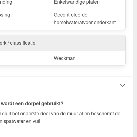
nding
Enkelwandige platen
 plaatse aanpassingen nodig zijn, kan de metalen plaat
sing
Gecontroleerde
k worden ingekort door deze te zagen.
hemelwaterafvoer onderkant
Dorpel | 5 x 2,5 x 2 cm | 100° bestellen – Op maat
oor uw project & snel geleverd!
rk / classificatie
weerbestendig, op maat gemaakt - bestel nu en profiteer
elle levering!
Weckman
k / customisatie van herroepingsrecht uitgezonderd
wordt een dorpel gebruikt?
 sluit het onderste deel van de muur af en beschermt de
n spatwater en vuil.