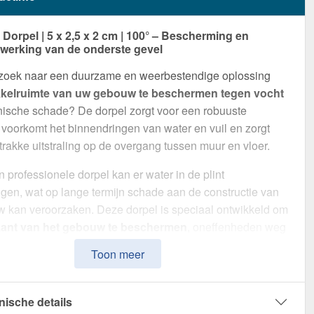
orpel | 5 x 2,5 x 2 cm | 100° – Bescherming en
werking van de onderste gevel
 zoek naar een duurzame en weerbestendige oplossing
kelruimte van uw gebouw te beschermen tegen vocht
ische schade? De dorpel zorgt voor een robuuste
 voorkomt het binnendringen van water en vuil en zorgt
trakke uitstraling op de overgang tussen muur en vloer.
 professionele dorpel kan er water in de plint
gen, wat op lange termijn schade aan de constructie van
 kan veroorzaken. Deze dorpel is speciaal ontwikkeld om
ant van het gebouw te beschermen
, oneffenheden weg
en een visueel aantrekkelijke oplossing te bieden voor de
Toon meer
ussen de gevel en de vloer. Hij maakt indruk met zijn
e montage, hoge weerstand en duurzame coating.
nische details
van
Staal
met een
materiaaldikte van 0,63 mm
, biedt dit