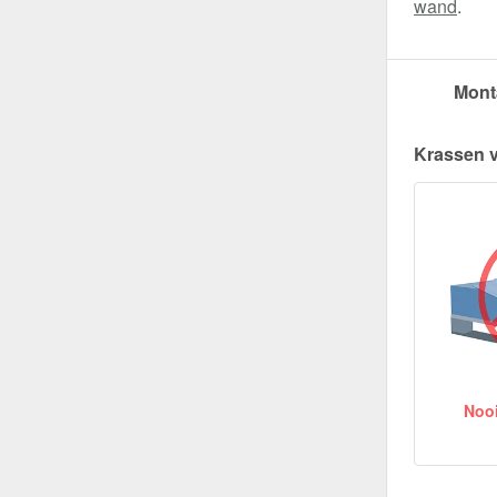
wand
.
Mont
Krassen 
Nooit