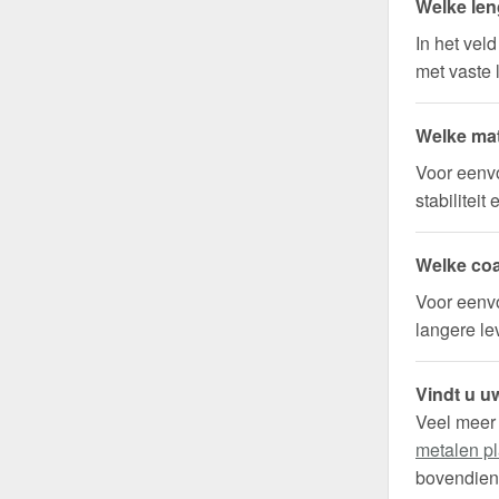
Welke len
In het vel
met vaste 
Welke mat
Voor eenv
stabilitei
Welke coa
Voor eenvo
langere l
Vindt u uw
Veel meer
metalen pl
bovendien 