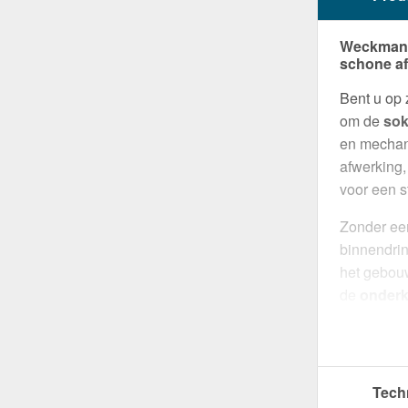
Weckman D
schone af
Bent u op
om de
sok
en mechan
afwerking,
voor een s
Zonder een
binnendrin
het gebouw
de
onderk
te werken 
overgang t
eenvoudig
Tech
Gemaakt 