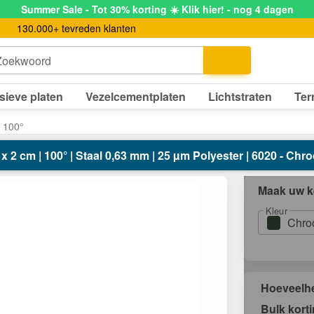
Summer Sale - Tot 30% korting ☀️ Klik hier! - nog 4 dagen
130.000+ tevreden klanten
Zoekwoord
sieve platen
Vezelcementplaten
Lichtstraten
Ter
| 100°
5 x 2 cm | 100° | Staal 0,63 mm | 25 µm Polyester | 6020 - 
Maak uw k
Kleur
Chro
Hoeveelh
Bulk kort