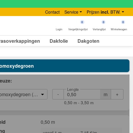
Contact
Service
Prijzen
incl.
BTW.
0
0
0
Login
Vergelijkingslijst
Verlanglijst
Winkelwagen
rasoverkappingen
Dakfolie
Dakgoten
Chroomoxydegroen
euze:
Lengte
-
+
m
omoxydegroen (RAL 6020)
0,50 m - 3,50 m
eid
0,50 m
ing
vanaf 1 m
7,15 €/m