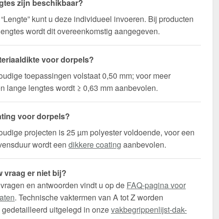
gtes zijn beschikbaar?
d “Lengte” kunt u deze individueel invoeren. Bij producten
lengtes wordt dit overeenkomstig aangegeven.
eriaaldikte voor dorpels?
oudige toepassingen volstaat 0,50 mm; voor meer
t en lange lengtes wordt ≥ 0,63 mm aanbevolen.
ting voor dorpels?
udige projecten is 25 µm polyester voldoende, voor een
evensduur wordt een
dikkere coating
aanbevolen.
 vraag er niet bij?
 vragen en antwoorden vindt u op de
FAQ-pagina voor
aten
. Technische vaktermen van A tot Z worden
gedetailleerd uitgelegd in onze
vakbegrippenlijst-dak-