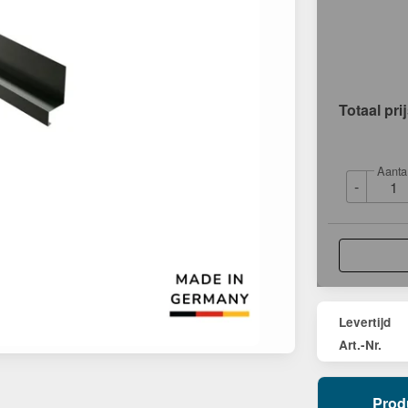
Totaal pri
Aanta
-
Levertijd
Art.-Nr.
Prod