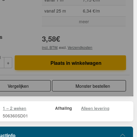
vanaf 25 m
6,34 €/m
meer
js
3,58
€
incl. BTW
, excl.
Verzendkosten
l
+
Plaats in winkelwagen
Vergelijken
Monster bestellen
1 – 2 weken
Alleen levering
Afhaling
506360SD01
uctinfo