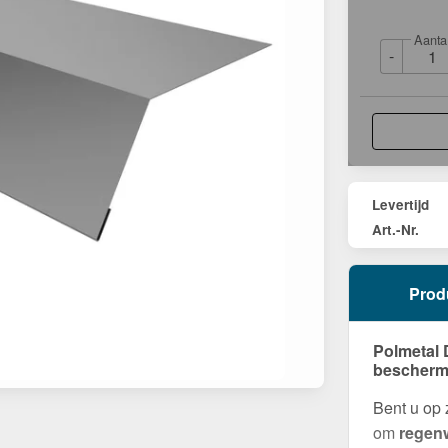
Aanta
-
Levertijd
Art.-Nr.
Prod
Polmetal 
beschermi
Bent u op
om
regenw