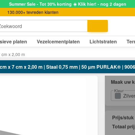
Summer Sale - Tot 30% korting ☀️ Klik hier! - nog 2 dagen
130.000+ tevreden klanten
Zoekwoord
sieve platen
Vezelcementplaten
Lichtstraten
Ter
 7 cm x 2,00 m
,5 cm x 7 cm x 2,00 m | Staal 0,75 mm | 50 µm PURLAK® | 9006 -
Maak uw k
Kleur
Zilve
Prijs/stuk
Totaal pri