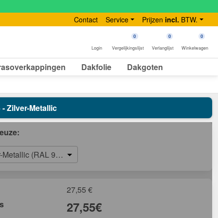
Contact
Service
Prijzen
incl.
BTW.
0
0
0
Login
Vergelijkingslijst
Verlanglijst
Winkelwagen
rasoverkappingen
Dakfolie
Dakgoten
 Zilver-Metallic
euze:
r-Metallic (RAL 9006)
27,55
€
js
27,55
€