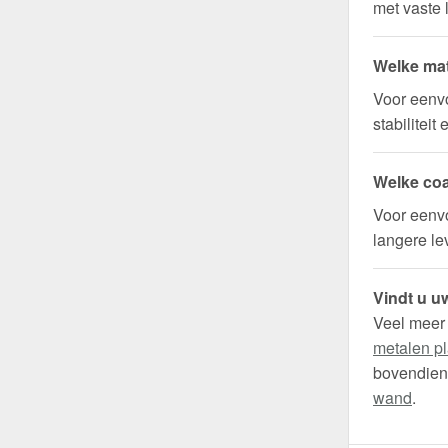
met vaste 
Welke mat
Voor eenv
stabilitei
Welke coa
Voor eenvo
langere l
Vindt u uw
Veel meer
metalen pl
bovendien 
wand
.