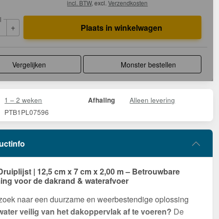
incl. BTW
, excl.
Verzendkosten
l
+
Plaats in winkelwagen
Vergelijken
Monster bestellen
1 – 2 weken
Alleen levering
Afhaling
PTB1PL07596
uctinfo
Druiplijst | 12,5 cm x 7 cm x 2,00 m – Betrouwbare
ng voor de dakrand & waterafvoer
 zoek naar een duurzame en weerbestendige oplossing
ater veilig van het dakoppervlak af te voeren?
De