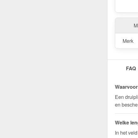
Me
Merk
FAQ
Waarvoor 
Een druipl
en bescher
Welke len
In het vel