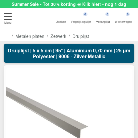
Summer Sale - Tot 30% korting ☀️ Klik hier! - nog 1 dag
0
0
0
Zoeken
Vergelijkingslijst
Verlanglijst
Winkelwagen
Menu
Metalen platen
Zetwerk
Druiplijst
Druiplijst | 5 x 5 cm | 95° | Aluminium 0,70 mm | 25 µm
Polyester | 9006 - Zilver-Metallic