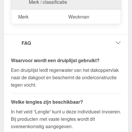
Merk / classificatie
Bestel nu Druiplijst | 5 x 5 cm | 95° bestellen – Op
maat gemaakt voor uw project & snel geleverd!
Merk
Weckman
Duurzaam, weerbestendig, op maat gemaakt - bestel
nu en profiteer van een snelle levering!
FAQ
Wegens maatwerk / customisatie van herroepingsrecht uitgezonderd
Waarvoor wordt een druiplijst gebruikt?
Een druiplijst leidt regenwater van het dakoppervlak
naar de dakgoot en beschermt de onderconstructie
tegen vocht.
Welke lengtes zijn beschikbaar?
In het veld “Lengte” kunt u deze individueel invoeren.
Bij producten met vaste lengtes wordt dit
overeenkomstig aangegeven.