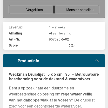
Vergelijken
Monster bestellen
1 – 2 weken
Levertijd
Alleen levering
Afhaling
907096RA02
Art.-Nr.
Score
5
(2)
Productinfo
Weckman Druiplijst | 5 x 5 cm | 95° – Betrouwbare
bescherming voor de dakrand & waterafvoer
Bent u op zoek naar een duurzame en
weerbestendige oplossing om
regenwater veilig
van het dakoppervlak af te voeren?
De druiplijst
zorgt voor een gecontroleerde waterafvoer,