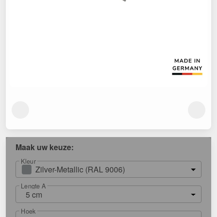
Maak uw keuze:
Kleur
Zilver-Metallic (RAL 9006)
Lengte A
5 cm
Hoek