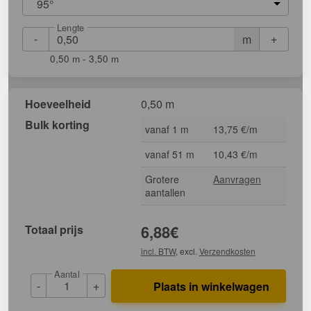
95°
Lengte
-
+
m
0,50 m - 3,50 m
Hoeveelheid
0,50 m
Bulk korting
vanaf 1 m
13,75 €/m
vanaf 51 m
10,43 €/m
Grotere
Aanvragen
aantallen
Totaal prijs
6,88
€
incl. BTW
, excl.
Verzendkosten
Aantal
-
+
Plaats in winkelwagen