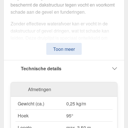
beschermt de dakstructuur tegen vocht en voorkomt
schade aan de gevel en funderingen.
Zonder effectieve waterafvoer kan er vocht in de
dakstructuur of gevel dringen, wat tot schade kan
leiden. Deze druiplijst is speciaal ontwikkeld om
neerslag naar de dakgoten te leiden
en
Toon meer
vochtschade te voorkomen. Het maakt indruk met
zijn eenvoudige montage, hoge weerstand en
robuuste coating.
Technische details
Gemaakt van
Aluminium
met een
materiaaldikte
van 0,70 mm
, biedt dit zetwerk een hoge stabiliteit.
Afmetingen
De
lengte van max. 3,50 m
kunt u deze gemakkelijk
aan uw dak aanpassen. Dankzij de
25 µm polyester
Gewicht (ca.)
0,25 kg/m
coating
in
Zilver-Metallic (RAL 9006)
blijft het
materiaal permanent beschermd tegen corrosie.
Hoek
95°
Lengte
max. 3,50 m