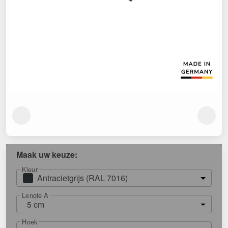
Maak uw keuze:
Kleur
Antracietgrijs (RAL 7016)
Lengte A
5 cm
Hoek