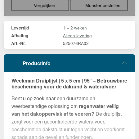
Vergelijken
Monster bestellen
1 – 2 weken
Levertijd
Alleen levering
Afhaling
525076RA02
Art.-Nr.
Productinfo
Weckman Druiplijst | 5 x 5 cm | 95° – Betrouwbare
bescherming voor de dakrand & waterafvoer
Bent u op zoek naar een duurzame en
weerbestendige oplossing om
regenwater veilig
van het dakoppervlak af te voeren?
De druiplijst
zorgt voor een gecontroleerde waterafvoer,
beschermt de dakstructuur tegen vocht en voorkomt
schade aan de gevel en funderingen.