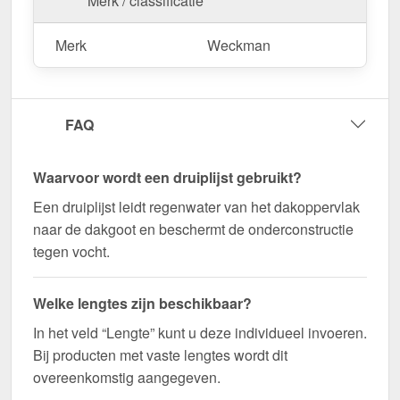
Merk / classificatie
maat gemaakt voor uw project & snel geleverd!
Duurzaam, weerbestendig, op maat gemaakt - bestel
Merk
Weckman
nu en profiteer van een snelle levering!
Wegens maatwerk / customisatie van herroepingsrecht uitgezonderd
FAQ
Waarvoor wordt een druiplijst gebruikt?
Een druiplijst leidt regenwater van het dakoppervlak
naar de dakgoot en beschermt de onderconstructie
tegen vocht.
Welke lengtes zijn beschikbaar?
In het veld “Lengte” kunt u deze individueel invoeren.
Bij producten met vaste lengtes wordt dit
overeenkomstig aangegeven.