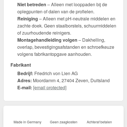
Niet betreden
– Alleen met looppaden bij de
oplegpunten of dalen van de profielen.
Reiniging
– Alleen met pH-neutrale middelen en
zachte doek. Geen staalborstels, schuurmiddelen
of zuurhoudende reinigers.
Montagehandleiding volgen
– Dakhelling,
overlap, bevestigingsafstanden en schroefkeuze
volgens fabrikantopgave aanhouden.
Fabrikant
Bedrijf:
Friedrich von Lien AG
Adres:
Moordamm 4, 27404 Zeven, Duitsland
E-mail:
[email protected]
Made in Germany
Geen zaagkosten
Achteraf betalen