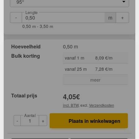
95°
Lengte
-
+
m
0,50 m - 3,50 m
Hoeveelheid
0,50 m
Bulk korting
vanaf 1 m
8,09 €/m
vanaf 25 m
7,28 €/m
meer
Totaal prijs
4,05
€
incl. BTW
, excl.
Verzendkosten
Aantal
-
+
Plaats in winkelwagen