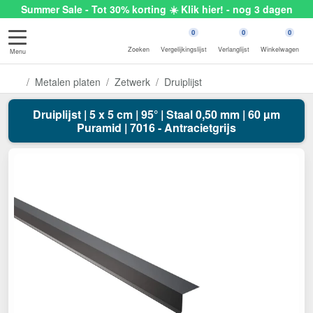
Summer Sale - Tot 30% korting ☀️ Klik hier! - nog 3 dagen
0
0
0
Zoeken
Vergelijkingslijst
Verlanglijst
Winkelwagen
Menu
Metalen platen
Zetwerk
Druiplijst
Druiplijst | 5 x 5 cm | 95° | Staal 0,50 mm | 60 µm
Puramid | 7016 - Antracietgrijs