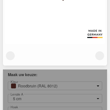
Maak uw keuze:
Kleur
Roodbruin (RAL 8012)
Lengte A
5 cm
Hoek