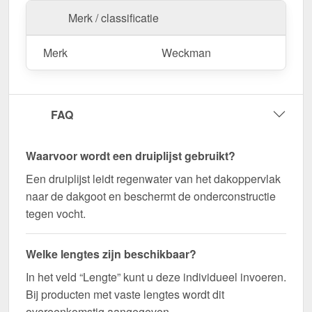
Bestel nu Druiplijst | 5 x 5 cm | 95° bestellen – Op
Merk / classificatie
maat gemaakt voor uw project & snel geleverd!
Duurzaam, weerbestendig, op maat gemaakt - bestel
Merk
Weckman
nu en profiteer van een snelle levering!
Wegens maatwerk / customisatie van herroepingsrecht uitgezonderd
FAQ
Waarvoor wordt een druiplijst gebruikt?
Een druiplijst leidt regenwater van het dakoppervlak
naar de dakgoot en beschermt de onderconstructie
tegen vocht.
Welke lengtes zijn beschikbaar?
In het veld “Lengte” kunt u deze individueel invoeren.
Bij producten met vaste lengtes wordt dit
overeenkomstig aangegeven.