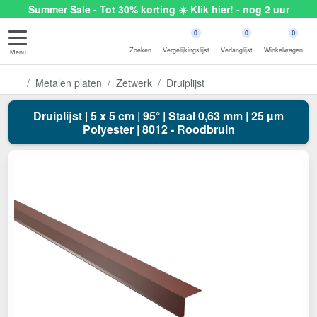
Summer Sale - Tot 30% korting ☀️ Klik hier! - nog 2 uur
0
0
0
Zoeken
Vergelijkingslijst
Verlanglijst
Winkelwagen
Menu
Metalen platen
Zetwerk
Druiplijst
Druiplijst | 5 x 5 cm | 95° | Staal 0,63 mm | 25 µm
Polyester | 8012 - Roodbruin