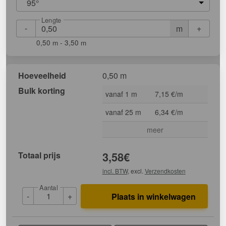
95°
Lengte
-
+
m
0,50 m - 3,50 m
Hoeveelheid
0,50 m
Bulk korting
vanaf 1 m
7,15 €/m
vanaf 25 m
6,34 €/m
meer
Totaal prijs
3,58
€
incl. BTW
, excl.
Verzendkosten
Aantal
-
+
Plaats in winkelwagen