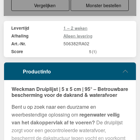
Vergelijken
Monster bestellen
1 – 2 weken
Levertijd
Alleen levering
Afhaling
506382RA02
Art.-Nr.
Score
5
(1)
Productinfo
Weckman Druiplijst | 5 x 5 cm | 95° – Betrouwbare
bescherming voor de dakrand & waterafvoer
Bent u op zoek naar een duurzame en
weerbestendige oplossing om
regenwater veilig
van het dakoppervlak af te voeren?
De druiplijst
zorgt voor een gecontroleerde waterafvoer,
beschermt de dakstructuur tegen vocht en voorkomt