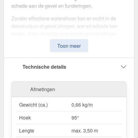
schade aan de gevel en funderingen.
Zonder effectieve waterafvoer kan er vocht in de
dakstructuur of gevel dringen, wat tot schade kan
leiden. Deze druiplijst is speciaal ontwikkeld om
neerslag naar de dakgoten te leiden
en
Toon meer
vochtschade te voorkomen. Het maakt indruk met
zijn eenvoudige montage, hoge weerstand en
robuuste coating.
Technische details
Gemaakt van
Staal
met een
materiaaldikte van 0,63
mm
, biedt dit zetwerk een hoge stabiliteit. De
lengte
Afmetingen
van max. 3,50 m
kunt u deze gemakkelijk aan uw
dak aanpassen. Dankzij de
25 µm polyester
Gewicht (ca.)
0,66 kg/m
coating
in
Roodbruin (RAL 8012)
blijft het
materiaal permanent beschermd tegen corrosie.
Hoek
95°
Lengte
max. 3,50 m
Waarom Druiplijst | 5 x 5 cm | 95°?