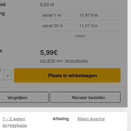
eid
0,50 m
ing
vanaf 1 m
11,97 €/m
vanaf 25 m
11,07 €/m
meer
js
5,99
€
incl. BTW
, excl.
Verzendkosten
l
+
Plaats in winkelwagen
Vergelijken
Monster bestellen
1 – 2 weken
Alleen levering
Afhaling
507592RA06