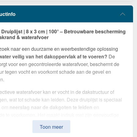
uctinfo
ruiplijst | 8 x 3 cm | 100° – Betrouwbare bescherming
akrand & waterafvoer
 zoek naar een duurzame en weerbestendige oplossing
ater veilig van het dakoppervlak af te voeren?
De
 zorgt voor een gecontroleerde waterafvoer, beschermt de
ur tegen vocht en voorkomt schade aan de gevel en
n.
ectieve waterafvoer kan er vocht in de dakstructuur of
gen, wat tot schade kan leiden. Deze druiplijst is speciaal
d om
neerslag naar de dakgoten te leiden
en
e te voorkomen. Het maakt indruk met zijn eenvoudige
hoge weerstand en robuuste coating.
Toon meer
van
Staal
met een
materiaaldikte van 0,75 mm
, biedt dit