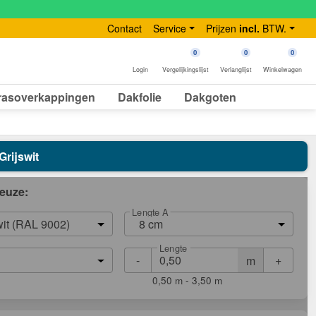
Contact
Service
Prijzen
incl.
BTW.
0
0
0
Login
Vergelijkingslijst
Verlanglijst
Winkelwagen
rasoverkappingen
Dakfolie
Dakgoten
Grijswit
euze:
Lengte A
wit (RAL 9002)
8 cm
Lengte
-
+
m
0,50 m - 3,50 m