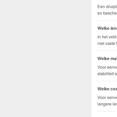
Een druipl
en bescher
Welke len
In het vel
met vaste 
Welke mat
Voor eenv
stabilitei
Welke coa
Voor eenvo
langere l