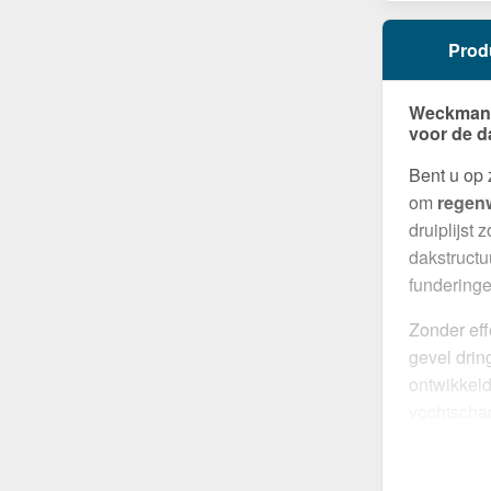
Prod
Weckman D
voor de d
Bent u op
om
regenw
druiplijst
dakstructu
funderinge
Zonder eff
gevel drin
ontwikkel
vochtschad
montage, 
Gemaakt 