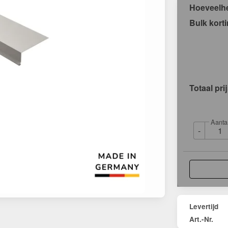
Hoeveelh
Bulk kort
Totaal pri
Aanta
-
Levertijd
Art.-Nr.