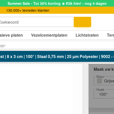
Summer Sale - Tot 30% korting ☀️ Klik hier! - nog 4 dagen
130.000+ tevreden klanten
Zoekwoord
sieve platen
Vezelcementplaten
Lichtstraten
Ter
100°
jst | 8 x 3 cm | 100° | Staal 0,75 mm | 25 µm Polyester | 9002 - 
Maak uw k
Kleur
Grijs
Hoek
100°