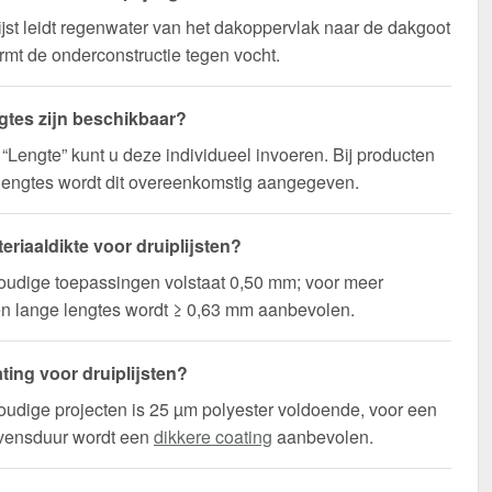
ijst leidt regenwater van het dakoppervlak naar de dakgoot
mt de onderconstructie tegen vocht.
gtes zijn beschikbaar?
d “Lengte” kunt u deze individueel invoeren. Bij producten
lengtes wordt dit overeenkomstig aangegeven.
eriaaldikte voor druiplijsten?
oudige toepassingen volstaat 0,50 mm; voor meer
t en lange lengtes wordt ≥ 0,63 mm aanbevolen.
ting voor druiplijsten?
udige projecten is 25 µm polyester voldoende, voor een
evensduur wordt een
dikkere coating
aanbevolen.