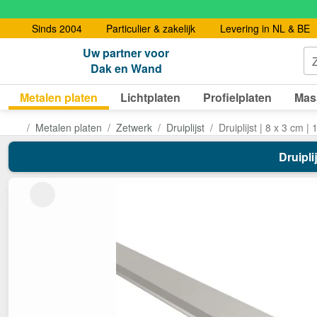
Sinds 2004
Particulier & zakelijk
Levering in NL & BE
Uw partner voor
Dak en Wand
Metalen platen
Lichtplaten
Profielplaten
Mas
Metalen platen
Zetwerk
Druiplijst
Druiplijst | 8 x 3 cm | 
Druipli