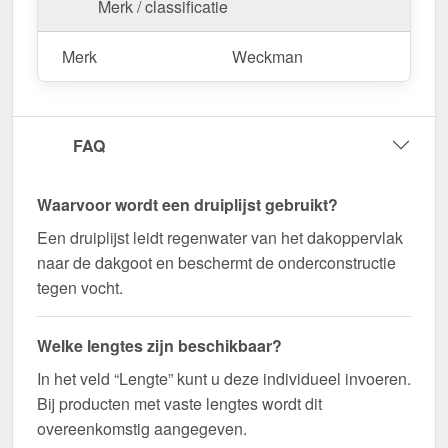
Merk / classificatie
Bestel nu Druiplijst | 8 x 3 cm | 95° bestellen – Op
maat gemaakt voor uw project & snel geleverd!
Merk
Weckman
Duurzaam, weerbestendig, op maat gemaakt - bestel
nu en profiteer van een snelle levering!
FAQ
Wegens maatwerk / customisatie van herroepingsrecht uitgezonderd
Waarvoor wordt een druiplijst gebruikt?
Een druiplijst leidt regenwater van het dakoppervlak
naar de dakgoot en beschermt de onderconstructie
tegen vocht.
Welke lengtes zijn beschikbaar?
In het veld “Lengte” kunt u deze individueel invoeren.
Bij producten met vaste lengtes wordt dit
overeenkomstig aangegeven.