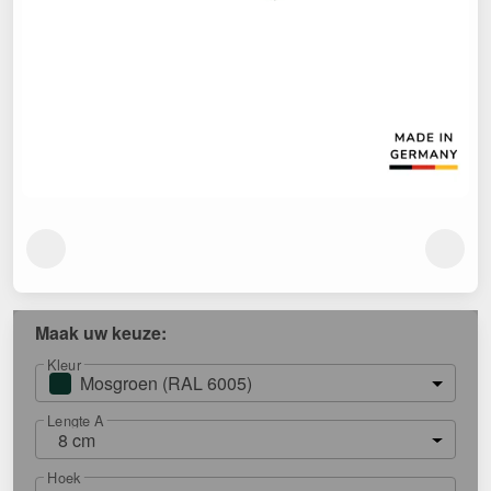
Maak uw keuze:
Kleur
Mosgroen (RAL 6005)
Lengte A
8 cm
Hoek