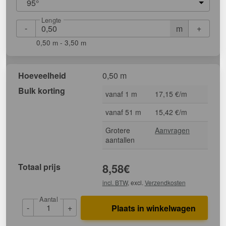
95°
Lengte
-
+
m
0,50 m - 3,50 m
Hoeveelheid
0,50 m
Bulk korting
vanaf 1 m
17,15 €/m
vanaf 51 m
15,42 €/m
Grotere
Aanvragen
aantallen
Totaal prijs
8,58
€
incl. BTW
, excl.
Verzendkosten
Aantal
-
+
Plaats in winkelwagen