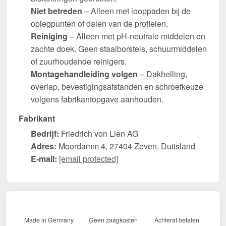
Niet betreden
– Alleen met looppaden bij de
oplegpunten of dalen van de profielen.
Reiniging
– Alleen met pH-neutrale middelen en
zachte doek. Geen staalborstels, schuurmiddelen
of zuurhoudende reinigers.
Montagehandleiding volgen
– Dakhelling,
overlap, bevestigingsafstanden en schroefkeuze
volgens fabrikantopgave aanhouden.
Fabrikant
Bedrijf:
Friedrich von Lien AG
Adres:
Moordamm 4, 27404 Zeven, Duitsland
E-mail:
[email protected]
Made in Germany
Geen zaagkosten
Achteraf betalen