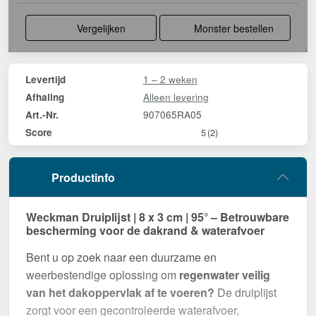
Vergelijken
Monster bestellen
1 – 2 weken
Levertijd
Alleen levering
Afhaling
907065RA05
Art.-Nr.
Score
5
(2)
Productinfo
Weckman Druiplijst | 8 x 3 cm | 95° – Betrouwbare
bescherming voor de dakrand & waterafvoer
Bent u op zoek naar een duurzame en
weerbestendige oplossing om
regenwater veilig
van het dakoppervlak af te voeren?
De druiplijst
zorgt voor een gecontroleerde waterafvoer,