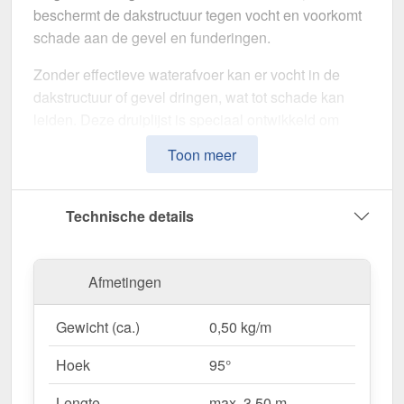
beschermt de dakstructuur tegen vocht en voorkomt
schade aan de gevel en funderingen.
Zonder effectieve waterafvoer kan er vocht in de
dakstructuur of gevel dringen, wat tot schade kan
leiden. Deze druiplijst is speciaal ontwikkeld om
neerslag naar de dakgoten te leiden
en
Toon meer
vochtschade te voorkomen. Het maakt indruk met
zijn eenvoudige montage, hoge weerstand en
robuuste coating.
Technische details
Gemaakt van
Aluminium
met een
materiaaldikte
van 0,70 mm
, biedt dit zetwerk een hoge stabiliteit.
Afmetingen
De
lengte van max. 3,50 m
kunt u deze gemakkelijk
aan uw dak aanpassen. Dankzij de
25 µm polyester
Gewicht (ca.)
0,50 kg/m
coating
in
Mosgroen (RAL 6005)
blijft het materiaal
permanent beschermd tegen corrosie.
Hoek
95°
Lengte
max. 3,50 m