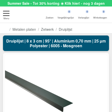
Summer Sale - Tot 30% korting ☀️ Klik hier! - nog 3 dagen
0
0
0
Zoeken
Vergelijkingslijst
Verlanglijst
Winkelwagen
Menu
Metalen platen
Zetwerk
Druiplijst
Druiplijst | 8 x 3 cm | 95° | Aluminium 0,70 mm | 25 µm
Polyester | 6005 - Mosgroen