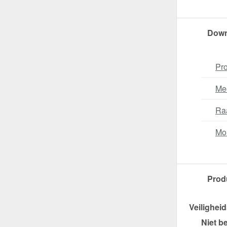
Down
Pro
Me
Ra
Mo
Prod
Veiligheid
Niet b