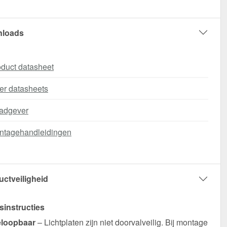
loads
duct datasheet
er datasheets
adgever
ntagehandleidingen
uctveiligheid
sinstructies
eloopbaar
– Lichtplaten zijn niet doorvalveilig. Bij montage