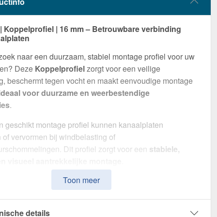
uctinfo
 Koppelprofiel | 16 mm – Betrouwbare verbinding
alplaten
zoek naar een duurzaam, stabiel montage profiel voor uw
ten? Deze
Koppelprofiel
zorgt voor een veilige
ng, beschermt tegen vocht en maakt eenvoudige montage
ideaal voor duurzame en weerbestendige
ies
.
 geschikt montage profiel kunnen kanaalplaten
 of vervormen bij windbelasting of
rschommelingen. Dit profiel zorgt voor een
stabiele,
 en visueel aantrekkelijke montage
.
Toon meer
van
Aluminium
in de
kleur Blank
, biedt de Koppelprofiel
te van 6 cm
om kanaalplaten optimaal met elkaar te
 Het montage profiel
Schroefsysteem
kan snel en
nische details