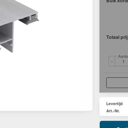
Bulk kort
Totaal pri
Aanta
-
Levertijd
Art.-Nr.