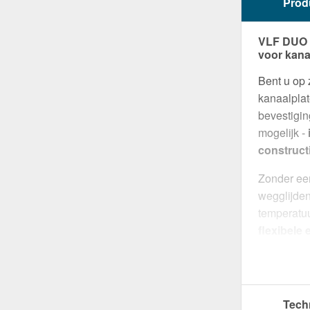
Prod
VLF DUO |
voor kana
Bent u op 
kanaalpla
bevestigi
mogelijk -
construct
Zonder een
wegglijden
temperatuu
flexibele
Gemaakt 
een
breed
verbinden.
Tech