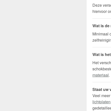
Deze versc
hiervoor 
Wat is de
Minimaal c
zelfreinigi
Wat is he
Het versch
schokbeste
materiaal
.
Staat uw v
Veel meer
lichtplaten
gedetaille