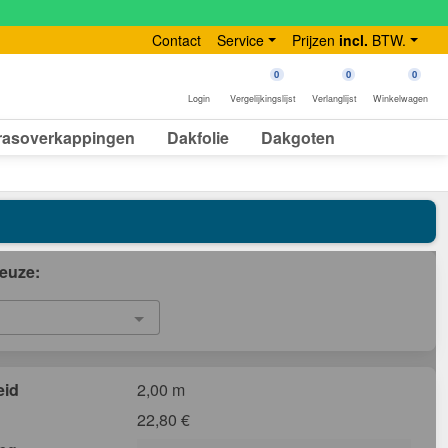
Contact
Service
Prijzen
incl.
BTW.
0
0
0
Login
Vergelijkingslijst
Verlanglijst
Winkelwagen
rasoverkappingen
Dakfolie
Dakgoten
euze:
eid
2,00 m
22,80
€