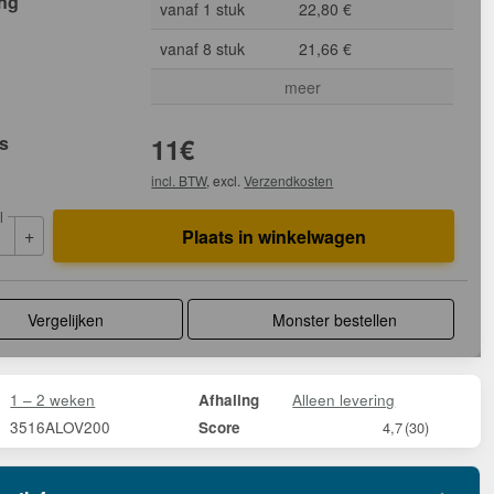
ing
vanaf 1 stuk
22,80 €
vanaf 8 stuk
21,66 €
meer
js
11
€
incl. BTW
, excl.
Verzendkosten
l
+
Plaats in winkelwagen
Vergelijken
Monster bestellen
1 – 2 weken
Alleen levering
Afhaling
3516ALOV200
Score
4,7
(30)