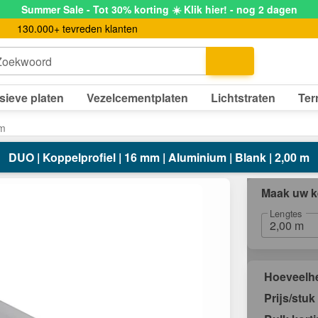
Summer Sale - Tot 30% korting ☀️ Klik hier! - nog 2 dagen
130.000+ tevreden klanten
Zoekwoord
sieve platen
Vezelcementplaten
Lichtstraten
Ter
mm
DUO | Koppelprofiel | 16 mm | Aluminium | Blank | 2,00 m
Maak uw k
Lengtes
Hoeveelh
Prijs/stuk