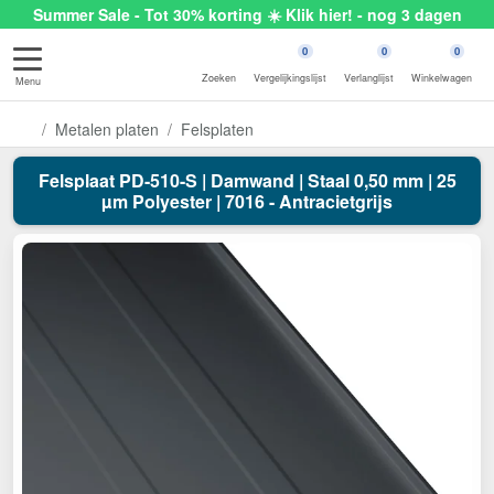
Summer Sale - Tot 30% korting ☀️ Klik hier! - nog 3 dagen
0
0
0
Zoeken
Vergelijkingslijst
Verlanglijst
Winkelwagen
Menu
Metalen platen
Felsplaten
Felsplaat PD-510-S | Damwand | Staal 0,50 mm | 25
µm Polyester | 7016 - Antracietgrijs