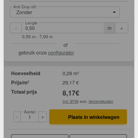
Anti-Drup vilt
Zonder
Lengte
-
+
m
0,50 m - 7,00 m
of
gebruik onze
configurator
Hoeveelheid
0,28 m²
Prijs/m²
29,17
€
Totaal prijs
8,17
€
incl. BTW
, excl.
Verzendkosten
Aantal
-
+
Plaats in winkelwagen