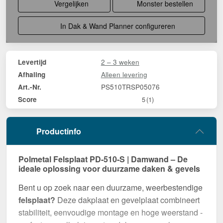
Vergelijken
Monster bestellen
In Dak & Wand Planner configureren
2 – 3 weken
Levertijd
Alleen levering
Afhaling
PS510TRSP05076
Art.-Nr.
Score
5
(1)
Productinfo
Polmetal Felsplaat PD-510-S | Damwand – De
ideale oplossing voor duurzame daken & gevels
Bent u op zoek naar een duurzame, weerbestendige
felsplaat?
Deze dakplaat en gevelplaat combineert
stabiliteit, eenvoudige montage en hoge weerstand -