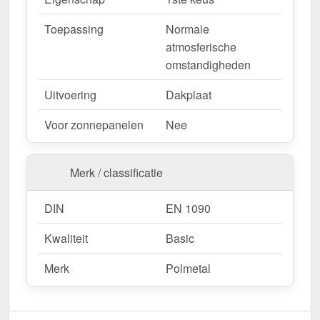
Duurzaam, weerbestendig, op maat gemaakt - bestel
nu en profiteer van een snelle levering!
Toepassing
Normale
atmosferische
Wegens maatwerk / customisatie van herroepingsrecht uitgezonderd
omstandigheden
Uitvoering
Dakplaat
Voor zonnepanelen
Nee
Merk / classificatie
DIN
EN 1090
Kwaliteit
Basic
Merk
Polmetal