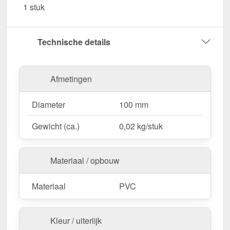
1 stuk
Garantie
– 10 jaar voor langdurige kwaliteit &
veiligheid.
Technische details
Bestel nu Goot einddeksel – Voor een schone en
veilige dakgootinstallatie!
Afmetingen
Diameter
100 mm
Gewicht (ca.)
0,02 kg/stuk
Materiaal / opbouw
Materiaal
PVC
Kleur / uiterlijk