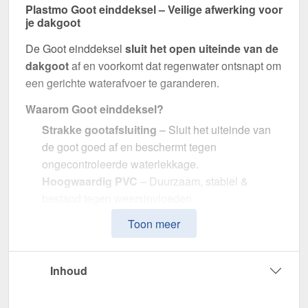
Plastmo Goot einddeksel – Veilige afwerking voor
je dakgoot
De Goot einddeksel
sluit het open uiteinde van de
dakgoot
af en voorkomt dat regenwater ontsnapt om
een gerichte waterafvoer te garanderen.
Waarom Goot einddeksel?
Strakke gootafsluiting
– Sluit het uiteinde van
de goot goed af en beschermt tegen
ongecontroleerde waterlekkage.
Hoogwaardig PVC
– Duurzaam, stabiel &
bestand tegen weersinvloeden.
Efficiënte waterafvoer
– Optimale afmeting met
Toon meer
100 mm diameter.
Eenvoudige montage
– Perfecte pasvorm voor
Plastmo PVC dakgoten.
Inhoud
UV- & weerbestendig
– Bestand tegen zonlicht,
vocht en andere omgevingsinvloeden.