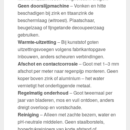
Geen doorslijpmachine
– Vonken en hitte
beschadigen bij zink en titaanzink de
beschermlaag (witroest). Plaatschaar,
beugelzaag of fijngetande decoupeerzaag
gebruiken.
Warmte-uitzetting
– Bij kunststof goten
uitzettingsvoegen volgens fabrikantopgave
inbouwen, anders scheuren verbindingen.
Afschot en contactcorrosie
– Goot met 1–3 mm
afschot per meter naar regenpijp monteren. Geen
koper boven zink of aluminium – het water
vernietigt het onderliggende metaal.
Regelmatig onderhoud
– Goot tweemaal per
jaar van bladeren, mos en vuil ontdoen, anders
dreigt overloop en vorstschade.
Reiniging
– Alleen met zachte bezem, water en
pH-neutrale middelen. Geen staalborstels,
hogedrukreinigers van korte afstand of