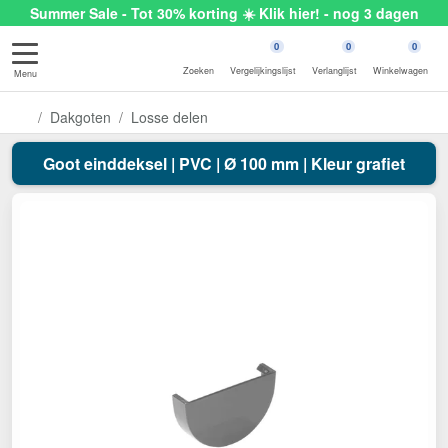
Summer Sale - Tot 30% korting ☀️ Klik hier! - nog 3 dagen
0
0
0
Zoeken
Vergelijkingslijst
Verlanglijst
Winkelwagen
Menu
Dakgoten
Losse delen
Goot einddeksel | PVC | Ø 100 mm | Kleur grafiet