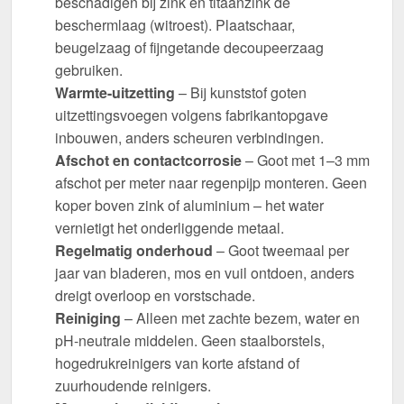
beschadigen bij zink en titaanzink de
beschermlaag (witroest). Plaatschaar,
beugelzaag of fijngetande decoupeerzaag
gebruiken.
Warmte-uitzetting
– Bij kunststof goten
uitzettingsvoegen volgens fabrikantopgave
inbouwen, anders scheuren verbindingen.
Afschot en contactcorrosie
– Goot met 1–3 mm
afschot per meter naar regenpijp monteren. Geen
koper boven zink of aluminium – het water
vernietigt het onderliggende metaal.
Regelmatig onderhoud
– Goot tweemaal per
jaar van bladeren, mos en vuil ontdoen, anders
dreigt overloop en vorstschade.
Reiniging
– Alleen met zachte bezem, water en
pH-neutrale middelen. Geen staalborstels,
hogedrukreinigers van korte afstand of
zuurhoudende reinigers.