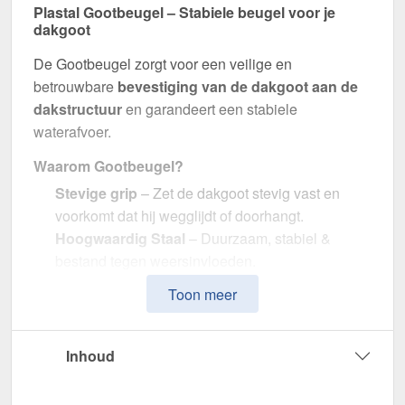
Plastal Gootbeugel – Stabiele beugel voor je
dakgoot
De Gootbeugel zorgt voor een veilige en
betrouwbare
bevestiging van de dakgoot aan de
dakstructuur
en garandeert een stabiele
waterafvoer.
Waarom Gootbeugel?
Stevige grip
– Zet de dakgoot stevig vast en
voorkomt dat hij wegglijdt of doorhangt.
Hoogwaardig Staal
– Duurzaam, stabiel &
bestand tegen weersinvloeden.
Efficiënte waterafvoer
– Optimale afmeting met
Toon meer
125 mm diameter.
Eenvoudige montage
– Perfecte pasvorm voor
Plastal Staal dakgoten.
Inhoud
UV- & weerbestendig
– Bestand tegen zonlicht,
vocht en andere omgevingsinvloeden.