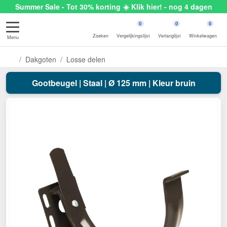
Summer Sale - Tot 30% korting ☀️ Klik hier! - nog 4 dagen
0
0
0
Zoeken
Vergelijkingslijst
Verlanglijst
Winkelwagen
Menu
Dakgoten
Losse delen
Gootbeugel | Staal | Ø 125 mm | Kleur bruin