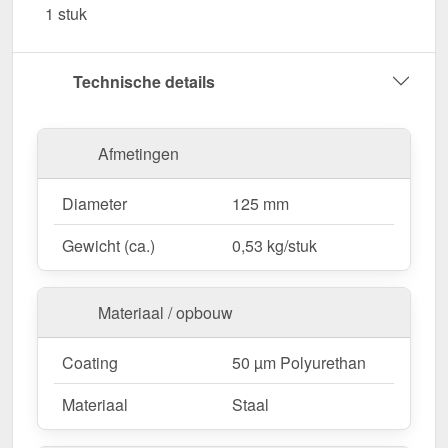
1 stuk
Garantie
– 10 jaar voor langdurige kwaliteit &
veiligheid.
Technische details
Bestel nu Gootbeugel – Voor een duurzame en
stabiele installatie van dakgoten!
Afmetingen
Diameter
125 mm
Gewicht (ca.)
0,53 kg/stuk
Materiaal / opbouw
Coating
50 µm Polyurethan
Materiaal
Staal