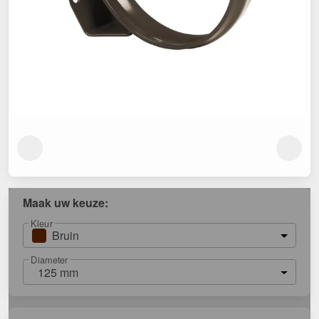
Maak uw keuze:
Kleur
Bruin
Diameter
125 mm