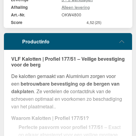
Alleen levering
Afhaling
OKW4800
Art.-Nr.
Score
4,52
(25)
Productinfo
VLF Kalotten | Profiel 177/51 – Veilige bevestiging
voor de berg
De kalotten gemaakt van Aluminium zorgen voor
een
betrouwbare bevestiging op de bergen van
dakplaten
. Ze verdelen de contactdruk van de
schroeven optimaal en voorkomen zo beschadiging
van het plaatmetaal..
Waarom Kalotten | Profiel 177/51?
Perfecte pasvorm voor profiel 177/51
– Exact
op elkaar afgestemd voor een veilige montage.