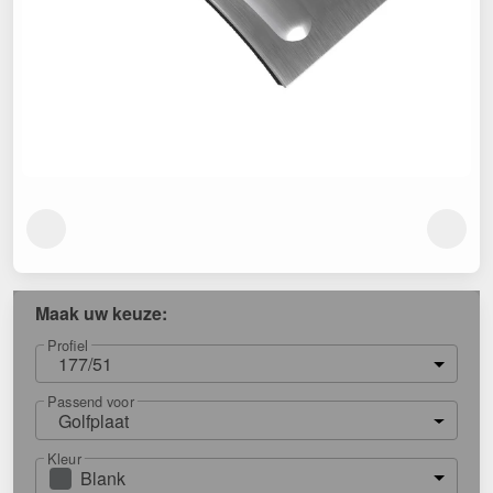
Maak uw keuze:
Profiel
177/51
Passend voor
Golfplaat
Kleur
Blank