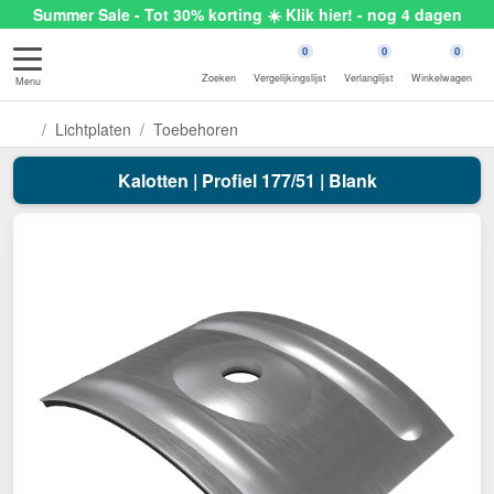
Summer Sale - Tot 30% korting ☀️ Klik hier! - nog 4 dagen
0
0
0
Zoeken
Vergelijkingslijst
Verlanglijst
Winkelwagen
Menu
Lichtplaten
Toebehoren
Kalotten | Profiel 177/51 | Blank