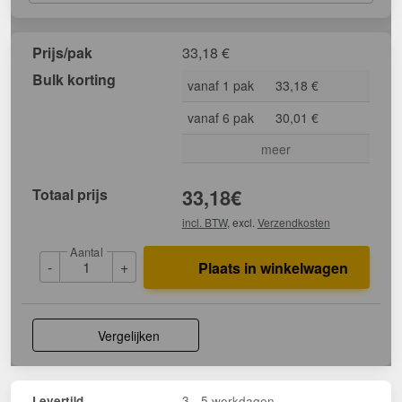
Prijs/pak
33,18
€
Bulk korting
vanaf 1 pak
33,18 €
vanaf 6 pak
30,01 €
meer
Totaal prijs
33,18
€
incl. BTW
, excl.
Verzendkosten
Aantal
-
+
Plaats in winkelwagen
Vergelijken
3 - 5 werkdagen
Levertijd