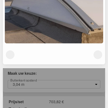
Maak uw keuze:
Buitenkant opstand
3,04 m
Prijs/set
703,82
€