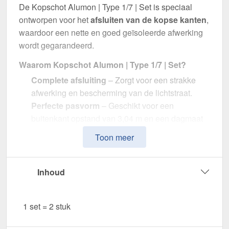
De Kopschot Alumon | Type 1/7 | Set is speciaal
ontworpen voor het
afsluiten van de kopse kanten
,
waardoor een nette en goed geïsoleerde afwerking
wordt gegarandeerd.
Waarom Kopschot Alumon | Type 1/7 | Set?
Complete afsluiting
– Zorgt voor een strakke
afwerking en bescherming van de lichtstraat.
Perfecte pasvorm
– Geschikt voor een
buitenkant opstand van 3,04 m en een dagmaat
van 2,90 m.
Toon meer
Optimale lichtdoorlaat
– Transparant Opaal wit
met ca. 57 % lichtdoorlatendheid.
Duurzaam & weerbestendig
– Gemaakt van
Inhoud
hoogwaardig Polycarbonaat.
Eenvoudige montage
– Inclusief, voor een
1 set = 2 stuk
snelle en efficiënte installatie.
Bestel nu Kopschot Alumon | Type 1/7 | Set –