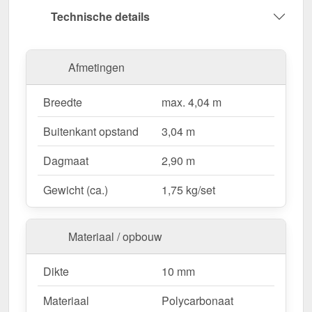
Technische details
Voor een complete & duurzame afwerking van uw
lichtstraat!
Afmetingen
Wegens maatwerk / customisatie van herroepingsrecht uitgezonderd
Breedte
max. 4,04 m
Buitenkant opstand
3,04 m
Dagmaat
2,90 m
Gewicht (ca.)
1,75 kg/set
Materiaal / opbouw
Dikte
10 mm
Materiaal
Polycarbonaat