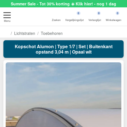
Summer Sale - Tot 30% korting ☀️ Klik hier! - nog 1 dag
0
0
0
Zoeken
Vergelijkingslijst
Verlanglijst
Winkelwagen
Menu
Lichtstraten
Toebehoren
Kopschot Alumon | Type 1/7 | Set | Buitenkant
opstand 3,04 m | Opaal wit