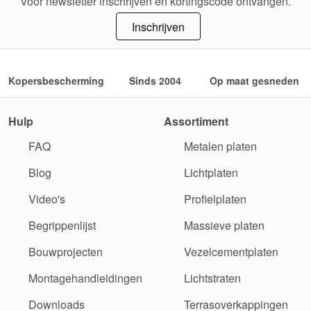
Voor newsletter inschrijven en kortingscode ontvangen.
Inschrijven
Kopersbescherming
Sinds 2004
Op maat gesneden
Hulp
Assortiment
FAQ
Metalen platen
Blog
Lichtplaten
Video's
Profielplaten
Begrippenlijst
Massieve platen
Bouwprojecten
Vezelcementplaten
Montagehandleidingen
Lichtstraten
Downloads
Terrasoverkappingen