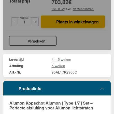
Totaal prijs
703,82
€
incl. BTW
, excl.
Verzendkosten
Aantal
-
+
Plaats in winkelwagen
Vergelijken
4 – 5 weken
Levertijd
5 weken
Afhaling
95AL17K2900O
Art.-Nr.
Productinfo
Alumon Kopschot Alumon | Type 1/7 | Set –
Perfecte afsluiting voor Alumon lichtstraten