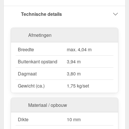
Bestel nu Kopschot Alumon | Type 1/7 | Set –
Technische details
Voor een complete & duurzame afwerking van uw
lichtstraat!
Afmetingen
Wegens maatwerk / customisatie van herroepingsrecht uitgezonderd
Breedte
max. 4,04 m
Buitenkant opstand
3,94 m
Dagmaat
3,80 m
Gewicht (ca.)
1,75 kg/set
Materiaal / opbouw
Dikte
10 mm