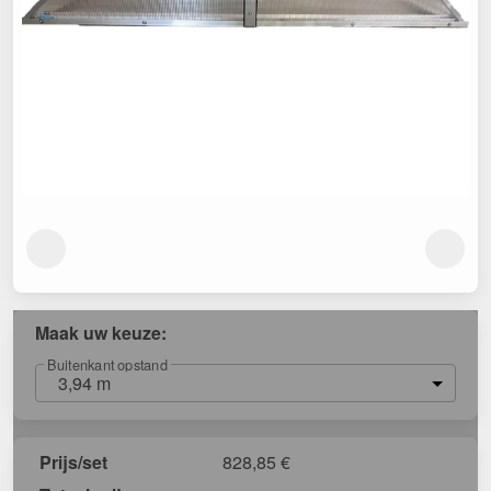
Maak uw keuze:
Buitenkant opstand
3,94 m
Prijs/set
828,85
€