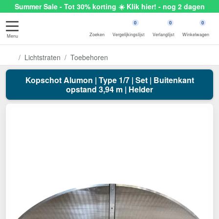
Summer Sale - Tot 30% korting ☀️ Klik hier! - nog 2 dagen
0
0
0
Zoeken
Vergelijkingslijst
Verlanglijst
Winkelwagen
Menu
Lichtstraten
Toebehoren
Kopschot Alumon | Type 1/7 | Set | Buitenkant
opstand 3,94 m | Helder