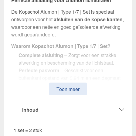
Perfecte afsluiting voor Alumon lichtstraten
De Kopschot Alumon | Type 1/7 | Set is speciaal
ontworpen voor het
afsluiten van de kopse kanten
,
waardoor een nette en goed geïsoleerde afwerking
wordt gegarandeerd.
Waarom Kopschot Alumon | Type 1/7 | Set?
Complete afsluiting
– Zorgt voor een strakke
afwerking en bescherming van de lichtstraat.
Perfecte pasvorm
– Geschikt voor een
buitenkant opstand van 3,94 m en een dagmaat
van 3,80 m.
Toon meer
Optimale lichtdoorlaat
– Transparant Helder met
ca. 69 % lichtdoorlatendheid.
Duurzaam & weerbestendig
– Gemaakt van
Inhoud
hoogwaardig Polycarbonaat.
Eenvoudige montage
– Inclusief, voor een
1 set = 2 stuk
snelle en efficiënte installatie.