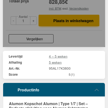
Totaal prijs
828,85
€
incl. BTW
, excl.
Verzendkosten
Aantal
-
+
Plaats in winkelwagen
Vergelijken
4 – 5 weken
Levertijd
5 weken
Afhaling
95AL17K3800
Art.-Nr.
Score
5
(1)
Productinfo
Alumon Kopschot Alumon | Type 1/7 | Set –