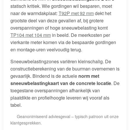
statisch kritiek. Wie gordingen wil besparen, moet
naar de warmdakplaat:
T92P met 92 mm
dekt het
grootste deel van deze gevallen af, bij grotere
overspanningen of hoge sneeuwbelasting komt
TP104 met 104 mm
in beeld. De meerkosten per
vierkante meter komen via de bespaarde gordingen
en montage-uren veelvoudig terug.
Sneeuwbelastingzones variëren kleinschalig. De
constructieberekening van de buurman overnemen is
gevaarlijk. Bindend is de actuele
norm met
sneeuwbelastingkaart van de concrete locatie
. De
toegestane overspanningen afhankelijk van
plaatdikte en profielhoogte leveren wij vooraf als
tabel.
Geanonimiseerd adviesgeval – typisch patroon uit onze
klantgesprekken.