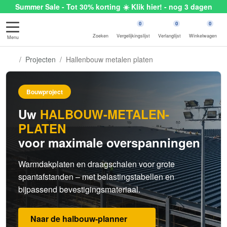
Summer Sale - Tot 30% korting ☀️ Klik hier! - nog 3 dagen
0
0
0
Zoeken
Vergelijkingslijst
Verlanglijst
Winkelwagen
Menu
Projecten
Hallenbouw metalen platen
Bouwproject
Uw
HALBOUW-METALEN-
PLATEN
voor maximale overspanningen
Warmdakplaten en draagschalen voor grote
spantafstanden – met belastingstabellen en
bijpassend bevestigingsmateriaal.
Naar de halbouw-planner