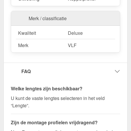
constructies.
Agrarische gebouwen
– Weerbestendige
Merk / classificatie
oplossing voor stallen & machinehallen.
Kwaliteit
Deluxe
Bestel nu Mendig | Koppelprofiel | 12 - 15 mm –
Merk
VLF
Snel geleverd en perfect op elkaar afgestemd!
Zorg voor een stabiele en visueel aantrekkelijke
verbinding voor uw kanaalplaten - bestel nu!
FAQ
Wegens maatwerk / customisatie van herroepingsrecht uitgezonderd
Welke lengtes zijn beschikbaar?
U kunt de vaste lengtes selecteren in het veld
“Lengte”.
Zijn de montage profielen vrijdragend?