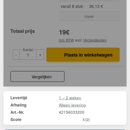
vanaf 8 stuk
36,13 €
meer
Totaal prijs
19
€
incl. BTW
, excl.
Verzendkosten
Aantal
-
+
Plaats in winkelwagen
Vergelijken
1 – 2 weken
Levertijd
Alleen levering
Afhaling
42156033200
Art.-Nr.
Score
5
(2)