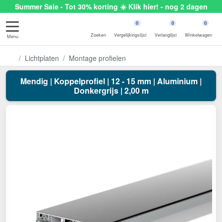
Summer Sale - Tot 30% korting ☀️ Klik hier! - nog 2 dagen
0
0
0
Zoeken
Vergelijkingslijst
Verlanglijst
Winkelwagen
Menu
Lichtplaten
Montage profielen
Mendig | Koppelprofiel | 12 - 15 mm | Aluminium |
Donkergrijs | 2,00 m