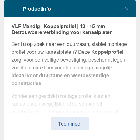
Productinfo
VLF Mendig | Koppelprofiel | 12 - 15 mm –
Betrouwbare verbinding voor kanaalplaten
Bent u op zoek naar een duurzaam, stabiel montage
profiel voor uw kanaalplaten? Deze
Koppelprofiel
zorgt voor een veilige bevestiging, beschermt tegen
vocht en maakt eenvoudige montage mogelijk -
ideaal voor duurzame en weerbestendige
constructies
.
Zonder een geschikt montage profiel kunnen
kanaalplaten wegglijden of vervormen bij
windbelasting of temperatuurschommelingen. Dit
profiel zorgt voor een
stabiele, flexibele en visueel
Toon meer
aantrekkelijke montage
.
Gemaakt van
Aluminium en kunststof
in de
kleur