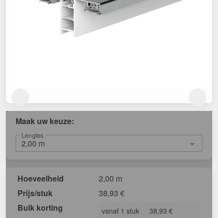
Maak uw keuze:
Lengtes
Hoeveelheid
2,00 m
Prijs/stuk
38,93
€
Bulk korting
vanaf 1 stuk
38,93 €