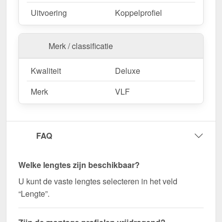
Commerciële hallen & opslagruimte
–
Uitvoering
Koppelprofiel
Robuuste bevestiging voor duurzame
constructies.
Agrarische gebouwen
– Weerbestendige
Merk / classificatie
oplossing voor stallen & machinehallen.
Kwaliteit
Deluxe
Bestel nu Mendig | Koppelprofiel | 16 mm |
Merk
VLF
Thermo/Classic – Snel geleverd en perfect op
elkaar afgestemd!
Zorg voor een stabiele en visueel aantrekkelijke
FAQ
verbinding voor uw kanaalplaten - bestel nu!
Wegens maatwerk / customisatie van herroepingsrecht uitgezonderd
Welke lengtes zijn beschikbaar?
U kunt de vaste lengtes selecteren in het veld
“Lengte”.