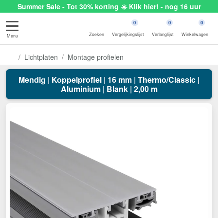
Summer Sale - Tot 30% korting ☀️ Klik hier! - nog 16 uur
0
0
0
Zoeken
Vergelijkingslijst
Verlanglijst
Winkelwagen
Menu
Lichtplaten
Montage profielen
Mendig | Koppelprofiel | 16 mm | Thermo/Classic |
Aluminium | Blank | 2,00 m