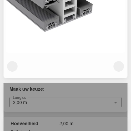
Maak uw keuze:
Lengtes
Hoeveelheid
2,00 m