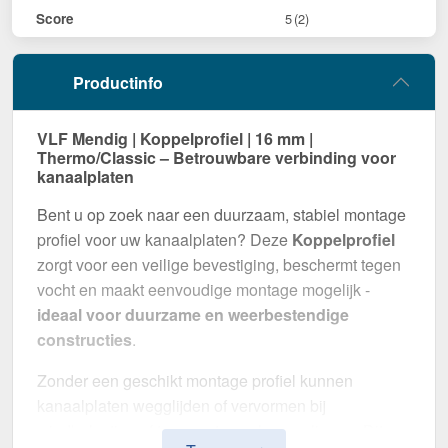
Score
5
(2)
Productinfo
VLF Mendig | Koppelprofiel | 16 mm |
Thermo/Classic – Betrouwbare verbinding voor
kanaalplaten
Bent u op zoek naar een duurzaam, stabiel montage
profiel voor uw kanaalplaten? Deze
Koppelprofiel
zorgt voor een veilige bevestiging, beschermt tegen
vocht en maakt eenvoudige montage mogelijk -
ideaal voor duurzame en weerbestendige
constructies
.
Zonder een geschikt montage profiel kunnen
kanaalplaten wegglijden of vervormen bij
windbelasting of temperatuurschommelingen. Dit