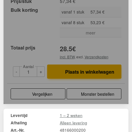
Prijs/stuk
57,34
€
Bulk korting
vanaf 1 stuk
57,34 €
vanaf 8 stuk
53,23 €
meer
Totaal prijs
28.5
€
incl. BTW
, excl.
Verzendkosten
Aantal
-
+
Plaats in winkelwagen
Vergelijken
Monster bestellen
1 – 2 weken
Levertijd
Alleen levering
Afhaling
48166000200
Art.-Nr.