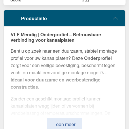
Productinfo
VLF Mendig | Onderprofiel – Betrouwbare
verbinding voor kanaalplaten
Bent u op zoek naar een duurzaam, stabiel montage
profiel voor uw kanaalplaten? Deze
Onderprofiel
zorgt voor een veilige bevestiging, beschermt tegen
vocht en maakt eenvoudige montage mogelijk -
ideaal voor duurzame en weerbestendige
constructies
.
Zonder een geschikt montage profiel kunnen
kanaalplaten wegglijden of vervormen bij
windbelasting of temperatuurschommelingen. Dit
profiel zorgt voor een
stabiele, flexibele en visueel
Toon meer
aantrekkelijke montage
.