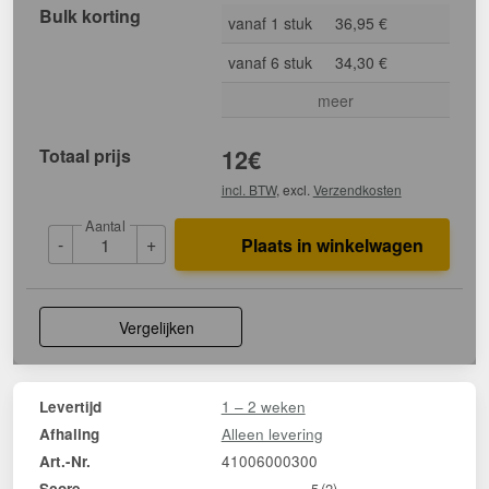
Bulk korting
vanaf 1 stuk
36,95 €
vanaf 6 stuk
34,30 €
meer
Totaal prijs
12
€
incl. BTW
, excl.
Verzendkosten
Aantal
-
+
Plaats in winkelwagen
Vergelijken
1 – 2 weken
Levertijd
Alleen levering
Afhaling
41006000300
Art.-Nr.
Score
5
(2)