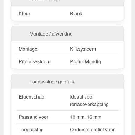
constructie.
Kliksysteem
– Eenvoudige & veilige montage
Kleur
Blank
voor perfecte stabiliteit.
100 % dichtheid
– Geïntegreerde afdichtlippen
beschermen tegen vocht en wind.
Montage / afwerking
Flexibele temperatuurnivellering
– Extra grote
insteekdiepte geeft de platen ruimte om uit te
Montage
Kliksysteem
breiden.
Profielsysteem
Profiel Mendig
Ideaal voor de volgende toepassingen:
Toepassing / gebruik
Terrassen & carports
– Stabiele & strakke
verbinding tussen meerdere lagen.
Eigenschap
Ideaal voor
Serres & kassen
– Perfecte lichttransmissie met
rerrasoverkapping
stevige fixatie.
Dakbedekking & bekleding
– Weerbestendige
Passend voor
10 mm, 16 mm
bescherming.
Commerciële hallen & opslagruimte
–
Toepassing
Onderste profiel voor