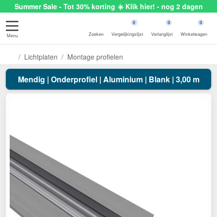
Summer Sale - Tot 30% korting ☀️ Klik hier! - nog 2 dagen
0
0
0
Zoeken
Vergelijkingslijst
Verlanglijst
Winkelwagen
Menu
Lichtplaten
Montage profielen
Mendig | Onderprofiel | Aluminium | Blank | 3,00 m