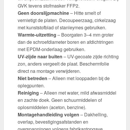
GVK tevens stofmasker FFP2.
Geen doorslijpmachine
– Hitte smelt of
vernietigt de platen. Decoupeerzaag, cirkelzaag
met kunststofblad of stanleymes gebruiken.
Warmte-uitzetting
– Boorgaten 3–4 mm groter
dan de schroefdiameter boren en afdichtringen
met EPDM-onderlaag gebruiken.
UV-zijde naar buiten
– UV-gecoate zijde richting
zon, anders vergeelt de plaat. Beschermfolie
direct na montage verwijderen.
Niet betreden
– Alleen met looppaden bij de
oplegpunten.
Reiniging
– Alleen met water, mild afwasmiddel
en zachte doek. Geen schuurmiddelen of
oplosmiddelen (aceton, benzine).
Montagehandleiding volgen
– Dakhelling,
overlap, bevestigingsafstanden en
overspanningen volgens fabrikantopgave