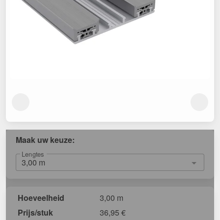
Maak uw keuze:
Lengtes
Hoeveelheid
3,00 m
Prijs/stuk
36,95
€