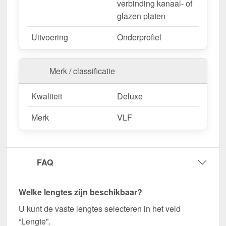
Robuuste bevestiging voor duurzame
verbinding kanaal- of
constructies.
glazen platen
Agrarische gebouwen
– Weerbestendige
Uitvoering
Onderprofiel
oplossing voor stallen & machinehallen.
Merk / classificatie
Bestel nu Mendig | Onderprofiel – Snel geleverd
en perfect op elkaar afgestemd!
Kwaliteit
Deluxe
Zorg voor een stabiele en visueel aantrekkelijke
verbinding voor uw kanaalplaten - bestel nu!
Merk
VLF
Wegens maatwerk / customisatie van herroepingsrecht uitgezonderd
FAQ
Welke lengtes zijn beschikbaar?
U kunt de vaste lengtes selecteren in het veld
“Lengte”.