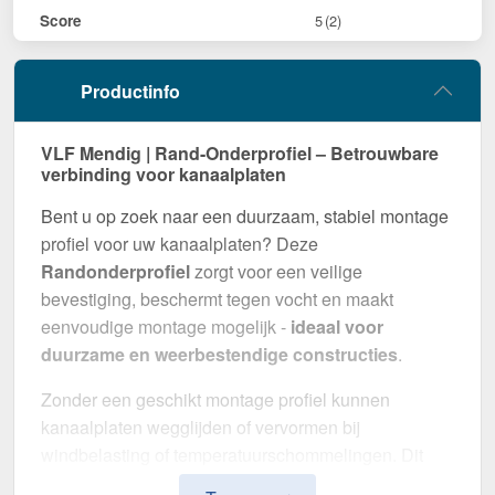
Score
5
(2)
Productinfo
VLF Mendig | Rand-Onderprofiel – Betrouwbare
verbinding voor kanaalplaten
Bent u op zoek naar een duurzaam, stabiel montage
profiel voor uw kanaalplaten? Deze
Randonderprofiel
zorgt voor een veilige
bevestiging, beschermt tegen vocht en maakt
eenvoudige montage mogelijk -
ideaal voor
duurzame en weerbestendige constructies
.
Zonder een geschikt montage profiel kunnen
kanaalplaten wegglijden of vervormen bij
windbelasting of temperatuurschommelingen. Dit
profiel zorgt voor een
stabiele, flexibele en visueel