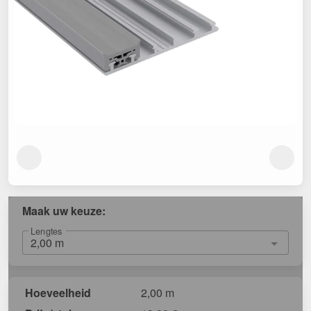
Maak uw keuze:
Lengtes
Hoeveelheid
2,00 m