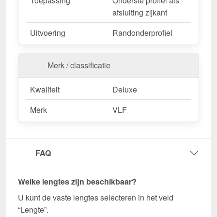
Toepassing
Onderste profiel als
Robuuste bevestiging voor duurzame
afsluiting zijkant
constructies.
Uitvoering
Randonderprofiel
Agrarische gebouwen
– Weerbestendige
oplossing voor stallen & machinehallen.
Merk / classificatie
Bestel nu Mendig | Rand-Onderprofiel – Snel
Kwaliteit
Deluxe
geleverd en perfect op elkaar afgestemd!
Zorg voor een stabiele en visueel aantrekkelijke
Merk
VLF
verbinding voor uw kanaalplaten - bestel nu!
Wegens maatwerk / customisatie van herroepingsrecht uitgezonderd
FAQ
Welke lengtes zijn beschikbaar?
U kunt de vaste lengtes selecteren in het veld
“Lengte”.