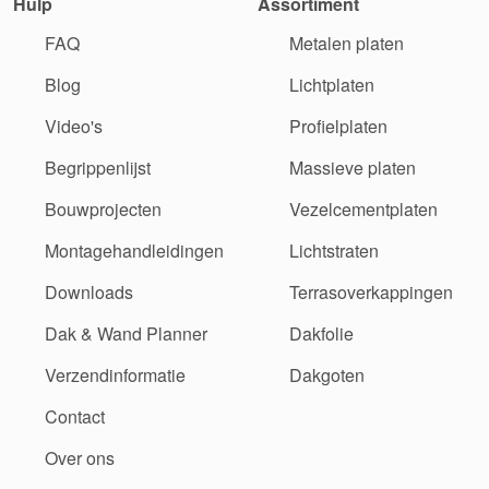
Hulp
Assortiment
FAQ
Metalen platen
Blog
Lichtplaten
Video's
Profielplaten
Begrippenlijst
Massieve platen
Bouwprojecten
Vezelcementplaten
Montagehandleidingen
Lichtstraten
Downloads
Terrasoverkappingen
Dak & Wand Planner
Dakfolie
Verzendinformatie
Dakgoten
Contact
Over ons