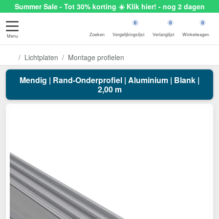
Summer Sale - Tot 30% korting ☀️ Klik hier! - nog 2 dagen
0
0
0
Zoeken
Vergelijkingslijst
Verlanglijst
Winkelwagen
Menu
Lichtplaten
Montage profielen
Mendig | Rand-Onderprofiel | Aluminium | Blank |
2,00 m