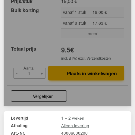
Prijs/stuk
19,00
€
Bulk korting
vanaf 1 stuk
19,00 €
vanaf 8 stuk
17,63 €
meer
Totaal prijs
9.5
€
incl. BTW
, excl.
Verzendkosten
Aantal
-
+
Plaats in winkelwagen
Vergelijken
1 – 2 weken
Levertijd
Alleen levering
Afhaling
40006000200
Art.-Nr.