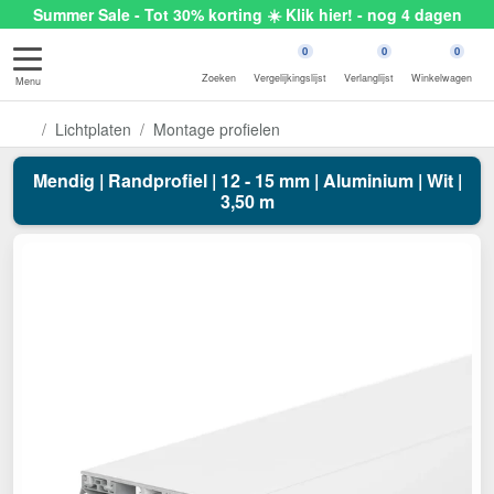
Summer Sale - Tot 30% korting ☀️ Klik hier! - nog 4 dagen
0
0
0
Zoeken
Vergelijkingslijst
Verlanglijst
Winkelwagen
Menu
Lichtplaten
Montage profielen
Mendig | Randprofiel | 12 - 15 mm | Aluminium | Wit |
3,50 m