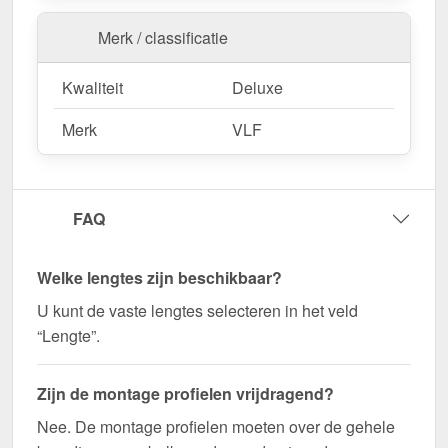
constructies.
Merk / classificatie
Agrarische gebouwen
– Weerbestendige
oplossing voor stallen & machinehallen.
Kwaliteit
Deluxe
Merk
VLF
Bestel nu Mendig | Randprofiel | 12 - 15 mm –
Snel geleverd en perfect op elkaar afgestemd!
Zorg voor een stabiele en visueel aantrekkelijke
verbinding voor uw kanaalplaten - bestel nu!
FAQ
Wegens maatwerk / customisatie van herroepingsrecht uitgezonderd
Welke lengtes zijn beschikbaar?
U kunt de vaste lengtes selecteren in het veld
“Lengte”.
Zijn de montage profielen vrijdragend?
Nee. De montage profielen moeten over de gehele