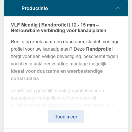
Productinfo
VLF Mendig | Randprofiel | 12 - 15 mm –
Betrouwbare verbinding voor kanaalplaten
Bent u op zoek naar een duurzaam, stabiel montage
profiel voor uw kanaalplaten? Deze
Randprofiel
zorgt voor een veilige bevestiging, beschermt tegen
vocht en maakt eenvoudige montage mogelijk -
ideaal voor duurzame en weerbestendige
constructies
.
Zonder een geschikt montage profiel kunnen
kanaalplaten wegglijden of vervormen bij
windbelasting of temperatuurschommelingen. Dit
profiel zorgt voor een
stabiele, flexibele en visueel
Toon meer
aantrekkelijke montage
.
Gemaakt van
Aluminium en kunststof
in de
kleur