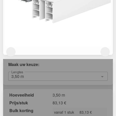
Maak uw keuze:
Lengtes
Hoeveelheid
3,50 m
Prijs/stuk
83,13
€
Bulk korting
vanaf 1 stuk
83,13 €