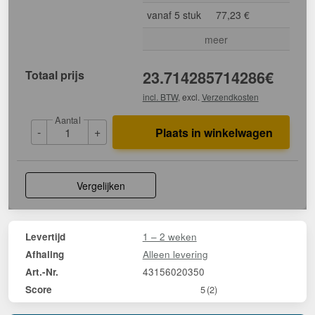
vanaf 5 stuk
77,23 €
meer
Totaal prijs
23.714285714286
€
incl. BTW
, excl.
Verzendkosten
Aantal
-
+
Plaats in winkelwagen
Vergelijken
1 – 2 weken
Levertijd
Alleen levering
Afhaling
43156020350
Art.-Nr.
Score
5
(2)