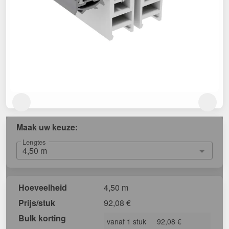
Maak uw keuze:
Lengtes
Hoeveelheid
4,50 m
Prijs/stuk
92,08
€
Bulk korting
vanaf 1 stuk
92,08 €