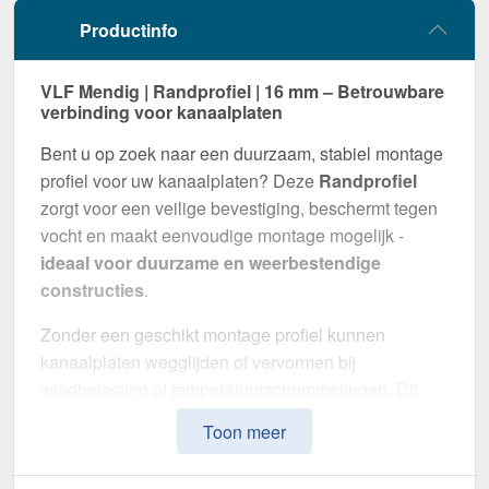
Productinfo
VLF Mendig | Randprofiel | 16 mm – Betrouwbare
verbinding voor kanaalplaten
Bent u op zoek naar een duurzaam, stabiel montage
profiel voor uw kanaalplaten? Deze
Randprofiel
zorgt voor een veilige bevestiging, beschermt tegen
vocht en maakt eenvoudige montage mogelijk -
ideaal voor duurzame en weerbestendige
constructies
.
Zonder een geschikt montage profiel kunnen
kanaalplaten wegglijden of vervormen bij
windbelasting of temperatuurschommelingen. Dit
profiel zorgt voor een
stabiele, flexibele en visueel
Toon meer
aantrekkelijke montage
.
Gemaakt van
Aluminium en kunststof
in de
kleur