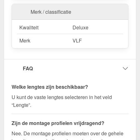
Agrarische gebouwen
– Weerbestendige
Merk / classificatie
oplossing voor stallen & machinehallen.
Kwaliteit
Deluxe
Bestel nu Mendig | Randprofiel | 16 mm – Snel
Merk
VLF
geleverd en perfect op elkaar afgestemd!
Zorg voor een stabiele en visueel aantrekkelijke
verbinding voor uw kanaalplaten - bestel nu!
FAQ
Wegens maatwerk / customisatie van herroepingsrecht uitgezonderd
Welke lengtes zijn beschikbaar?
U kunt de vaste lengtes selecteren in het veld
“Lengte”.
Zijn de montage profielen vrijdragend?
Nee. De montage profielen moeten over de gehele