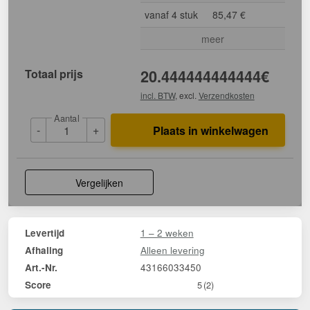
vanaf 4 stuk
85,47 €
meer
Totaal prijs
20.444444444444
€
incl. BTW
, excl.
Verzendkosten
Aantal
-
+
Plaats in winkelwagen
Vergelijken
1 – 2 weken
Levertijd
Alleen levering
Afhaling
43166033450
Art.-Nr.
Score
5
(2)