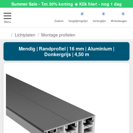
Summer Sale - Tot 30% korting ☀️ Klik hier! - nog 1 dag
0
0
0
Zoeken
Vergelijkingslijst
Verlanglijst
Winkelwagen
Menu
Lichtplaten
Montage profielen
Mendig | Randprofiel | 16 mm | Aluminium |
Donkergrijs | 4,50 m