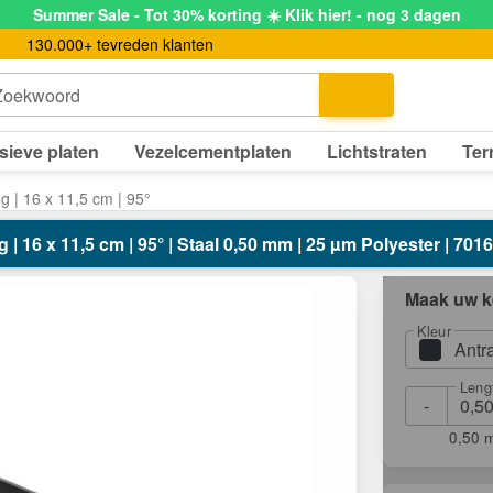
Summer Sale - Tot 30% korting ☀️ Klik hier! - nog 3 dagen
130.000+ tevreden klanten
Zoekwoord
sieve platen
Vezelcementplaten
Lichtstraten
Ter
g | 16 x 11,5 cm | 95°
 | 16 x 11,5 cm | 95° | Staal 0,50 mm | 25 µm Polyester | 7016 
Maak uw k
Kleur
Antr
Leng
-
0,50 m