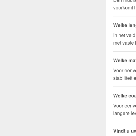
voorkomt h
Welke len
In het vel
met vaste 
Welke mat
Voor eenv
stabilitei
Welke coa
Voor eenvo
langere l
Vindt u uw