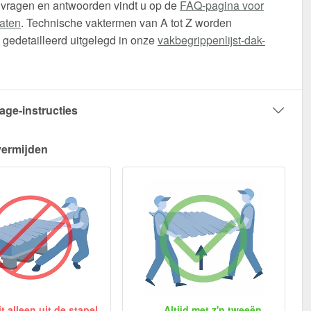
 vragen en antwoorden vindt u op de
FAQ-pagina voor
aten
. Technische vaktermen van A tot Z worden
gedetailleerd uitgelegd in onze
vakbegrippenlijst-dak-
age-instructies
vermijden
 alleen uit de stapel
Altijd met z'n tweeën