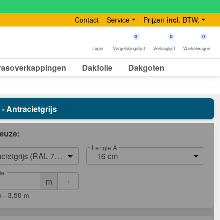
Contact
Service
Prijzen
incl.
BTW.
0
0
0
Login
Vergelijkingslijst
Verlanglijst
Winkelwagen
rasoverkappingen
Dakfolie
Dakgoten
- Antracietgrijs
euze:
Lengte A
acietgrijs (RAL 7016)
16 cm
te
+
m
 - 3,50 m