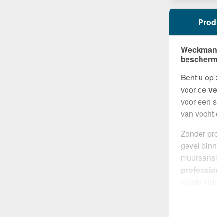
Prod
Weckman M
beschermi
Bent u op
voor de
ve
voor een s
van vocht 
Zonder pro
gevel binn
muuraanslu
profession
maakt ind
robuuste c
Gemaakt 