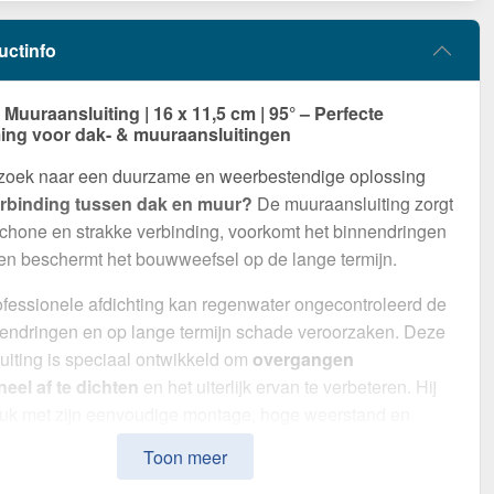
uctinfo
uuraansluiting | 16 x 11,5 cm | 95° – Perfecte
ng voor dak- & muuraansluitingen
 zoek naar een duurzame en weerbestendige oplossing
rbinding tussen dak en muur?
De muuraansluiting zorgt
chone en strakke verbinding, voorkomt het binnendringen
en beschermt het bouwweefsel op de lange termijn.
fessionele afdichting kan regenwater ongecontroleerd de
endringen en op lange termijn schade veroorzaken. Deze
iting is speciaal ontwikkeld om
overgangen
eel af te dichten
en het uiterlijk ervan te verbeteren. Hij
ruk met zijn eenvoudige montage, hoge weerstand en
oating.
Toon meer
van
Staal
met een
materiaaldikte van 0,50 mm
, biedt dit