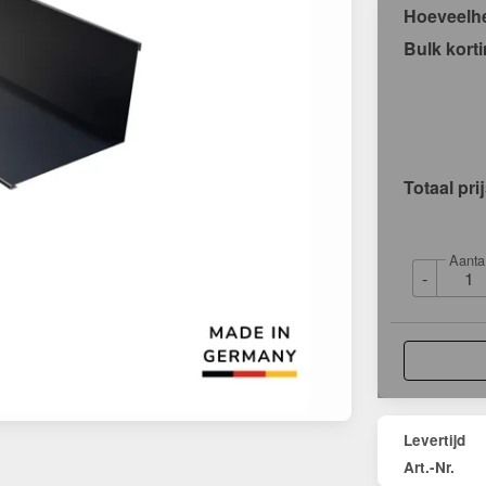
Hoeveelh
Bulk kort
Totaal pri
Aanta
-
Levertijd
Art.-Nr.