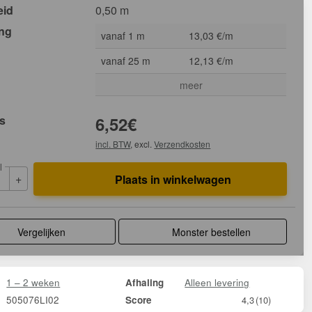
eid
0,50 m
ing
vanaf 1 m
13,03 €/m
vanaf 25 m
12,13 €/m
meer
js
6,52
€
incl. BTW
, excl.
Verzendkosten
l
+
Plaats in winkelwagen
Vergelijken
Monster bestellen
1 – 2 weken
Alleen levering
Afhaling
505076LI02
Score
4,3
(10)