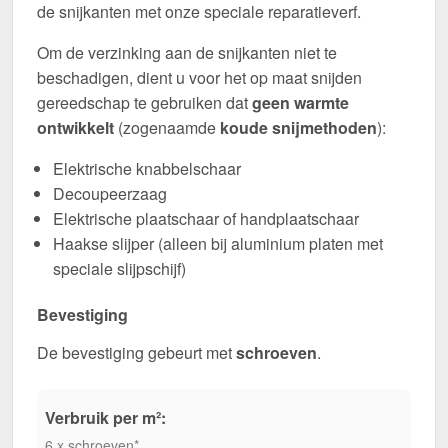
de snijkanten met onze speciale reparatieverf.
Om de verzinking aan de snijkanten niet te
beschadigen, dient u voor het op maat snijden
gereedschap te gebruiken dat
geen warmte
ontwikkelt
(zogenaamde
koude snijmethoden
):
Elektrische knabbelschaar
Decoupeerzaag
Elektrische plaatschaar of handplaatschaar
Haakse slijper (alleen bij aluminium platen met
speciale slijpschijf)
Bevestiging
De bevestiging gebeurt met
schroeven
.
Verbruik per m²:
6 x schroeven*