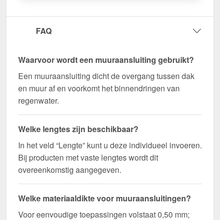
snel geleverd!
Duurzaam, weerbestendig, op maat gemaakt - bestel
FAQ
nu en profiteer van een snelle levering!
Wegens maatwerk / customisatie van herroepingsrecht uitgezonderd
Waarvoor wordt een muuraansluiting gebruikt?
Een muuraansluiting dicht de overgang tussen dak
en muur af en voorkomt het binnendringen van
regenwater.
Welke lengtes zijn beschikbaar?
In het veld “Lengte” kunt u deze individueel invoeren.
Bij producten met vaste lengtes wordt dit
overeenkomstig aangegeven.
Welke materiaaldikte voor muuraansluitingen?
Voor eenvoudige toepassingen volstaat 0,50 mm;