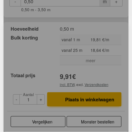
-
+
m
0,50 m - 3,50 m
Hoeveelheid
0,50 m
Bulk korting
vanaf 1 m
19,81 €/m
vanaf 25 m
18,64 €/m
meer
Totaal prijs
9,91
€
incl. BTW
, excl.
Verzendkosten
Aantal
-
+
Plaats in winkelwagen
Vergelijken
Monster bestellen