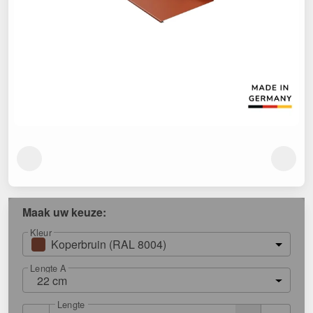
Maak uw keuze:
Kleur
Koperbruin (RAL 8004)
Lengte A
22 cm
Lengte