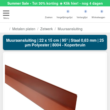
Summer Sale - Tot 30% korting ☀️ Klik hier! - nog 4 dagen
0
0
0
Zoeken
Vergelijkingslijst
Verlanglijst
Winkelwagen
Menu
Metalen platen
Zetwerk
Muuraansluiting
Muuraansluiting | 22 x 15 cm | 95° | Staal 0,63 mm | 25
µm Polyester | 8004 - Koperbruin