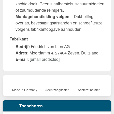
zachte doek. Geen staalborstels, schuurmiddelen
of zuurhoudende reinigers.
Montagehandleiding volgen
– Dakhelling,
overlap, bevestigingsafstanden en schroefkeuze
volgens fabrikantopgave aanhouden.
Fabrikant
Bedrijf:
Friedrich von Lien AG
Adres:
Moordamm 4, 27404 Zeven, Duitsland
E-mail:
[email protected]
Made in Germany
Geen zaagkosten
Achteraf betalen
Toebehoren