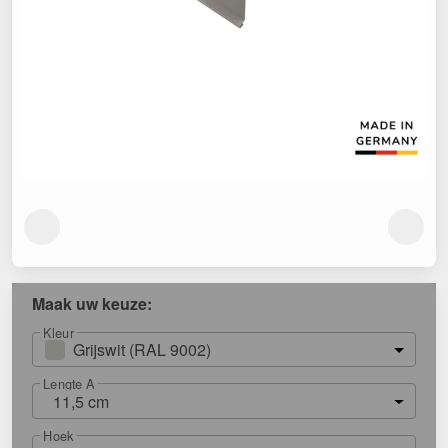
Maak uw keuze:
Kleur
Grijswit (RAL 9002)
Lengte A
11,5 cm
Hoek