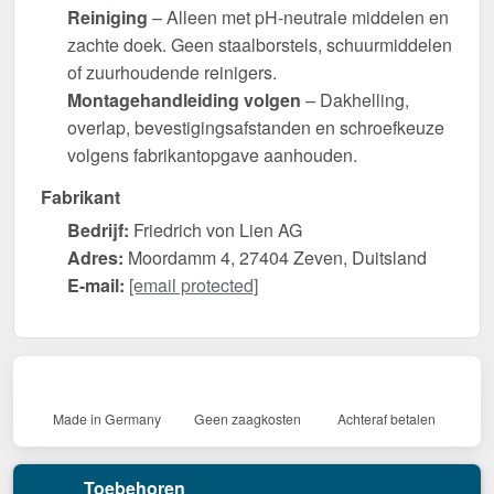
Reiniging
– Alleen met pH-neutrale middelen en
zachte doek. Geen staalborstels, schuurmiddelen
of zuurhoudende reinigers.
Montagehandleiding volgen
– Dakhelling,
overlap, bevestigingsafstanden en schroefkeuze
volgens fabrikantopgave aanhouden.
Fabrikant
Bedrijf:
Friedrich von Lien AG
Adres:
Moordamm 4, 27404 Zeven, Duitsland
E-mail:
[email protected]
Made in Germany
Geen zaagkosten
Achteraf betalen
Toebehoren