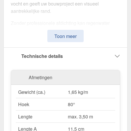
vocht en geeft uw bouwproject een visueel
aantrekkelijke rand.
Zonder professionele afdichting kan regenwater
ongecontroleerd binnendringen, met langdurige
Toon meer
schade aan de dakstructuur en gevel tot gevolg. Dit
nok voor lessenaarsdak is speciaal ontwikkeld om
de
dakrand op lange termijn af te dichten en te
Technische details
stabiliseren
. Het maakt indruk met zijn eenvoudige
montage, hoge weerstand en robuuste coating.
Afmetingen
Gemaakt van
Staal
met een
materiaaldikte van 0,63
mm
, biedt dit zetwerk een hoge stabiliteit. De
lengte
Gewicht (ca.)
1,65 kg/m
van max. 3,50 m
kunt u deze gemakkelijk aan uw
dak aanpassen. Dankzij de
25 µm polyester
Hoek
80°
coating
in
Grijswit (RAL 9002)
blijft het materiaal
permanent beschermd tegen corrosie.
Lengte
max. 3,50 m
Lengte A
11,5 cm