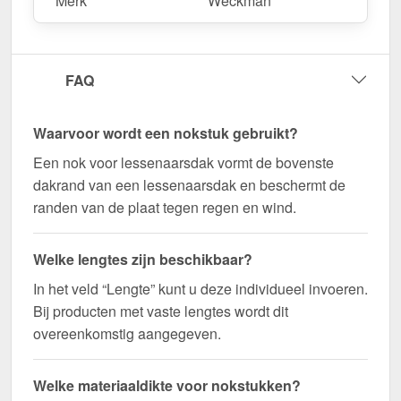
Merk
Weckman
Bestel nu Nok lessenaarsdak | 11,5 x 11,5 cm |
80° bestellen – Op maat gemaakt voor uw project
FAQ
& snel geleverd!
Duurzaam, weerbestendig, op maat gemaakt - bestel
nu en profiteer van een snelle levering!
Waarvoor wordt een nokstuk gebruikt?
Een nok voor lessenaarsdak vormt de bovenste
Wegens maatwerk / customisatie van herroepingsrecht uitgezonderd
dakrand van een lessenaarsdak en beschermt de
randen van de plaat tegen regen en wind.
Welke lengtes zijn beschikbaar?
In het veld “Lengte” kunt u deze individueel invoeren.
Bij producten met vaste lengtes wordt dit
overeenkomstig aangegeven.
Welke materiaaldikte voor nokstukken?