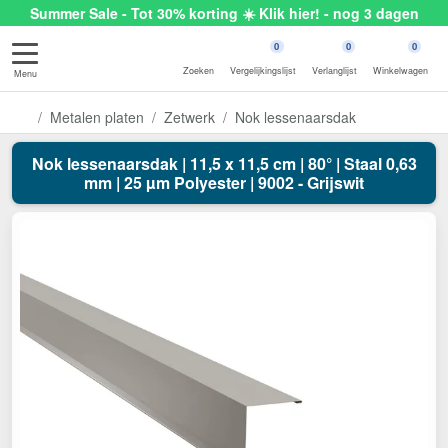
Summer Sale - Tot 30% korting ☀️ Klik hier! - nog 3 dagen
0
0
0
Zoeken
Vergelijkingslijst
Verlanglijst
Winkelwagen
Menu
Metalen platen
Zetwerk
Nok lessenaarsdak
Nok lessenaarsdak | 11,5 x 11,5 cm | 80° | Staal 0,63
mm | 25 µm Polyester | 9002 - Grijswit