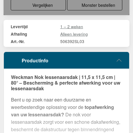
Vergelijken
Monster bestellen
1 – 2 weken
Levertijd
Alleen levering
Afhaling
506392SL03
Art.-Nr.
Productinfo
Weckman Nok lessenaarsdak | 11,5 x 11,5 cm |
80° – Bescherming & perfecte afwerking voor uw
lessenaarsdak
Bent u op zoek naar een duurzame en
weerbestendige oplossing voor de
topafwerking
van uw lessenaarsdak?
De nok voor
lessenaarsdak zorgt voor een schone dakafwerking,
beschermt de dakstructuur tegen binnendringend