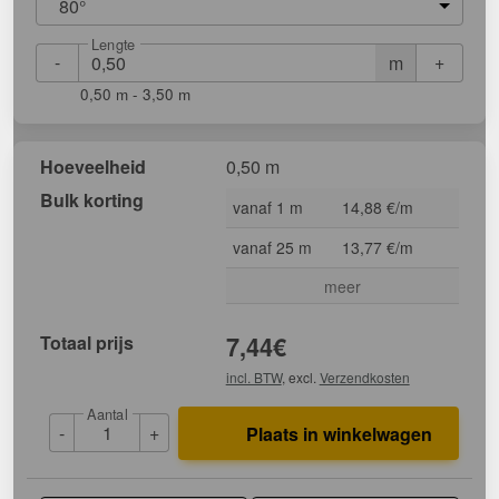
80°
Lengte
-
+
m
0,50 m - 3,50 m
Hoeveelheid
0,50 m
Bulk korting
vanaf 1 m
14,88 €/m
vanaf 25 m
13,77 €/m
meer
Totaal prijs
7,44
€
incl. BTW
, excl.
Verzendkosten
Aantal
-
+
Plaats in winkelwagen