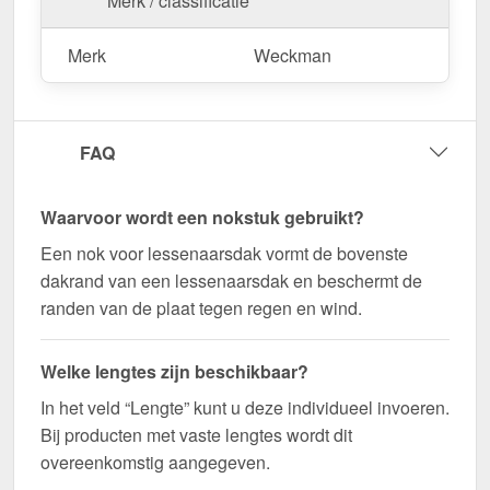
Merk / classificatie
deze te zagen.
Bestel nu Nok lessenaarsdak | 20 x 25 cm | 80°
Merk
Weckman
bestellen – Op maat gemaakt voor uw project &
snel geleverd!
Duurzaam, weerbestendig, op maat gemaakt - bestel
FAQ
nu en profiteer van een snelle levering!
Wegens maatwerk / customisatie van herroepingsrecht uitgezonderd
Waarvoor wordt een nokstuk gebruikt?
Een nok voor lessenaarsdak vormt de bovenste
dakrand van een lessenaarsdak en beschermt de
randen van de plaat tegen regen en wind.
Welke lengtes zijn beschikbaar?
In het veld “Lengte” kunt u deze individueel invoeren.
Bij producten met vaste lengtes wordt dit
overeenkomstig aangegeven.