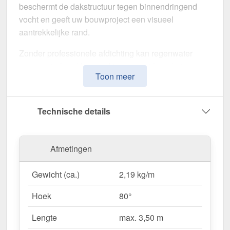
beschermt de dakstructuur tegen binnendringend
vocht en geeft uw bouwproject een visueel
aantrekkelijke rand.
Zonder professionele afdichting kan regenwater
ongecontroleerd binnendringen, met langdurige
Toon meer
schade aan de dakstructuur en gevel tot gevolg. Dit
nok voor lessenaarsdak is speciaal ontwikkeld om
de
dakrand op lange termijn af te dichten en te
Technische details
stabiliseren
. Het maakt indruk met zijn eenvoudige
montage, hoge weerstand en robuuste coating.
Afmetingen
Gemaakt van
Staal
met een
materiaaldikte van 0,50
mm
, biedt dit zetwerk een hoge stabiliteit. De
lengte
Gewicht (ca.)
2,19 kg/m
van max. 3,50 m
kunt u deze gemakkelijk aan uw
dak aanpassen. Dankzij de
35 µm mattpolyester
Hoek
80°
coating
in
Donkergrijs (≈ RAL 7024)
blijft het
materiaal permanent beschermd tegen corrosie.
Lengte
max. 3,50 m