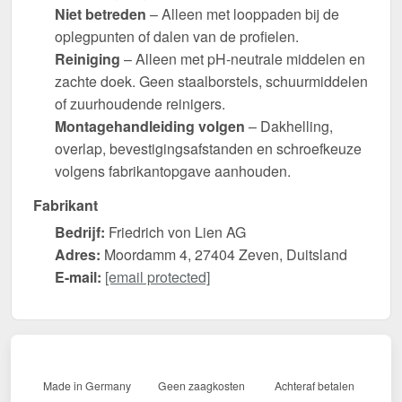
Niet betreden
– Alleen met looppaden bij de
oplegpunten of dalen van de profielen.
Reiniging
– Alleen met pH-neutrale middelen en
zachte doek. Geen staalborstels, schuurmiddelen
of zuurhoudende reinigers.
Montagehandleiding volgen
– Dakhelling,
overlap, bevestigingsafstanden en schroefkeuze
volgens fabrikantopgave aanhouden.
Fabrikant
Bedrijf:
Friedrich von Lien AG
Adres:
Moordamm 4, 27404 Zeven, Duitsland
E-mail:
[email protected]
Made in Germany
Geen zaagkosten
Achteraf betalen