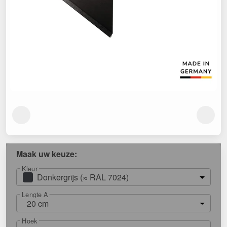
Maak uw keuze:
Kleur
Donkergrijs (≈ RAL 7024)
Lengte A
20 cm
Hoek