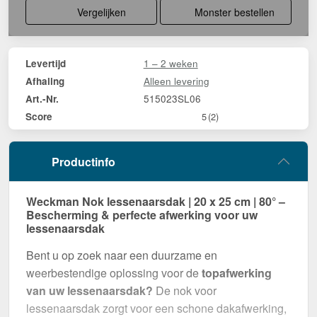
Vergelijken
Monster bestellen
1 – 2 weken
Levertijd
Alleen levering
Afhaling
515023SL06
Art.-Nr.
Score
5
(2)
Productinfo
Weckman Nok lessenaarsdak | 20 x 25 cm | 80° –
Bescherming & perfecte afwerking voor uw
lessenaarsdak
Bent u op zoek naar een duurzame en
weerbestendige oplossing voor de
topafwerking
van uw lessenaarsdak?
De nok voor
lessenaarsdak zorgt voor een schone dakafwerking,