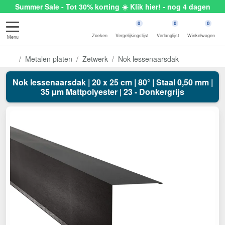
Summer Sale - Tot 30% korting ☀️ Klik hier! - nog 4 dagen
0
0
0
Zoeken
Vergelijkingslijst
Verlanglijst
Winkelwagen
Menu
Metalen platen
Zetwerk
Nok lessenaarsdak
Nok lessenaarsdak | 20 x 25 cm | 80° | Staal 0,50 mm |
35 µm Mattpolyester | 23 - Donkergrijs