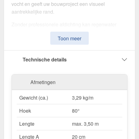
vocht en geeft uw bouwproject een visueel
aantrekkelijke rand.
Zonder professionele afdichting kan regenwater
ongecontroleerd binnendringen, met langdurige
Toon meer
schade aan de dakstructuur en gevel tot gevolg. Dit
nok voor lessenaarsdak is speciaal ontwikkeld om
de
dakrand op lange termijn af te dichten en te
Technische details
stabiliseren
. Het maakt indruk met zijn eenvoudige
montage, hoge weerstand en robuuste coating.
Afmetingen
Gemaakt van
Staal
met een
materiaaldikte van 0,75
mm
, biedt dit zetwerk een hoge stabiliteit. De
lengte
Gewicht (ca.)
3,29 kg/m
van max. 3,50 m
kunt u deze gemakkelijk aan uw
dak aanpassen. Dankzij de
25 µm polyester
Hoek
80°
coating
in
Roodbruin (RAL 8012)
blijft het
materiaal permanent beschermd tegen corrosie.
Lengte
max. 3,50 m
Lengte A
20 cm