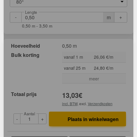
80°
Lengte
-
+
m
0,50 m - 3,50 m
Hoeveelheid
0,50 m
Bulk korting
vanaf 1 m
26,06 €/m
vanaf 25 m
24,80 €/m
meer
Totaal prijs
13,03
€
incl. BTW
, excl.
Verzendkosten
Aantal
-
+
Plaats in winkelwagen