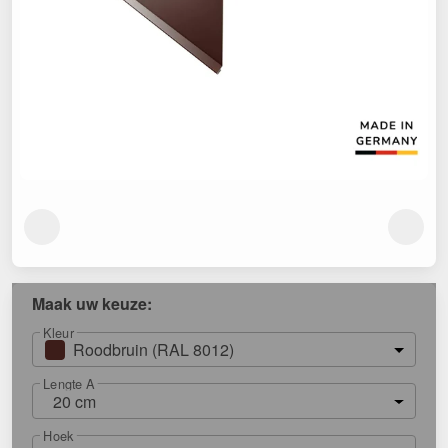
Maak uw keuze:
Kleur
Roodbruin (RAL 8012)
Lengte A
20 cm
Hoek