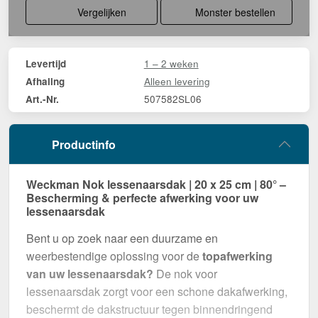
Vergelijken
Monster bestellen
1 – 2 weken
Levertijd
Alleen levering
Afhaling
507582SL06
Art.-Nr.
Productinfo
Weckman Nok lessenaarsdak | 20 x 25 cm | 80° –
Bescherming & perfecte afwerking voor uw
lessenaarsdak
Bent u op zoek naar een duurzame en
weerbestendige oplossing voor de
topafwerking
van uw lessenaarsdak?
De nok voor
lessenaarsdak zorgt voor een schone dakafwerking,
beschermt de dakstructuur tegen binnendringend