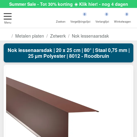
Summer Sale - Tot 30% korting ☀️ Klik hier! - nog 4 dagen
0
0
0
Zoeken
Vergelijkingslijst
Verlanglijst
Winkelwagen
Menu
Metalen platen
Zetwerk
Nok lessenaarsdak
Nok lessenaarsdak | 20 x 25 cm | 80° | Staal 0,75 mm |
25 µm Polyester | 8012 - Roodbruin