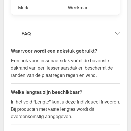
Bestel nu Nok lessenaarsdak | 20 x 25 cm | 80°
Merk
Weckman
bestellen – Op maat gemaakt voor uw project &
snel geleverd!
Duurzaam, weerbestendig, op maat gemaakt - bestel
FAQ
nu en profiteer van een snelle levering!
Wegens maatwerk / customisatie van herroepingsrecht uitgezonderd
Waarvoor wordt een nokstuk gebruikt?
Een nok voor lessenaarsdak vormt de bovenste
dakrand van een lessenaarsdak en beschermt de
randen van de plaat tegen regen en wind.
Welke lengtes zijn beschikbaar?
In het veld “Lengte” kunt u deze individueel invoeren.
Bij producten met vaste lengtes wordt dit
overeenkomstig aangegeven.