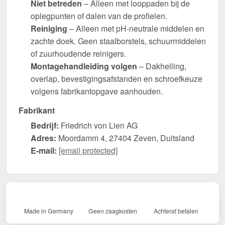
Niet betreden
– Alleen met looppaden bij de
oplegpunten of dalen van de profielen.
Reiniging
– Alleen met pH-neutrale middelen en
zachte doek. Geen staalborstels, schuurmiddelen
of zuurhoudende reinigers.
Montagehandleiding volgen
– Dakhelling,
overlap, bevestigingsafstanden en schroefkeuze
volgens fabrikantopgave aanhouden.
Fabrikant
Bedrijf:
Friedrich von Lien AG
Adres:
Moordamm 4, 27404 Zeven, Duitsland
E-mail:
[email protected]
Made in Germany
Geen zaagkosten
Achteraf betalen