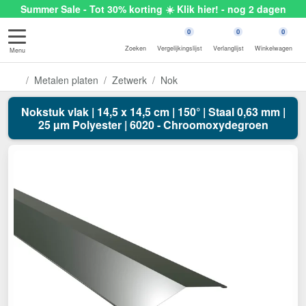
Summer Sale - Tot 30% korting ☀️ Klik hier! - nog 2 dagen
0
0
0
Zoeken
Vergelijkingslijst
Verlanglijst
Winkelwagen
Menu
Metalen platen
Zetwerk
Nok
Nokstuk vlak | 14,5 x 14,5 cm | 150° | Staal 0,63 mm |
25 µm Polyester | 6020 - Chroomoxydegroen