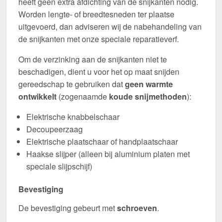
heeft geen extra afdichting van de snijkanten nodig.
Worden lengte- of breedtesneden ter plaatse
uitgevoerd, dan adviseren wij de nabehandeling van
de snijkanten met onze speciale reparatieverf.
Om de verzinking aan de snijkanten niet te
beschadigen, dient u voor het op maat snijden
gereedschap te gebruiken dat
geen warmte
ontwikkelt
(zogenaamde
koude snijmethoden
):
Elektrische knabbelschaar
Decoupeerzaag
Elektrische plaatschaar of handplaatschaar
Haakse slijper (alleen bij aluminium platen met
speciale slijpschijf)
Bevestiging
De bevestiging gebeurt met
schroeven
.