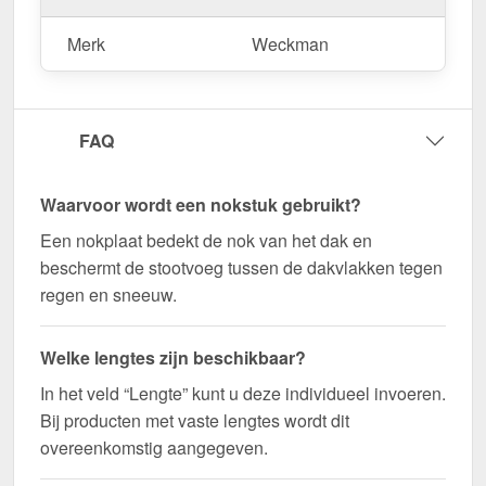
snel geleverd!
Merk
Weckman
Duurzaam, weerbestendig, op maat gemaakt - bestel
nu en profiteer van een snelle levering!
Wegens maatwerk / customisatie van herroepingsrecht uitgezonderd
FAQ
Waarvoor wordt een nokstuk gebruikt?
Een nokplaat bedekt de nok van het dak en
beschermt de stootvoeg tussen de dakvlakken tegen
regen en sneeuw.
Welke lengtes zijn beschikbaar?
In het veld “Lengte” kunt u deze individueel invoeren.
Bij producten met vaste lengtes wordt dit
overeenkomstig aangegeven.