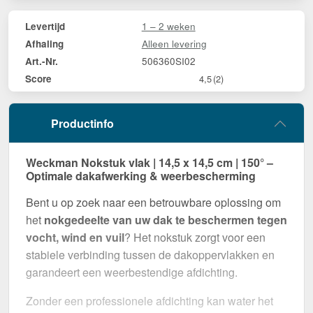
1 – 2 weken
Levertijd
Alleen levering
Afhaling
506360SI02
Art.-Nr.
Score
4,5
(2)
Productinfo
Weckman Nokstuk vlak | 14,5 x 14,5 cm | 150° –
Optimale dakafwerking & weerbescherming
Bent u op zoek naar een betrouwbare oplossing om
het
nokgedeelte van uw dak te beschermen tegen
vocht, wind en vuil
? Het nokstuk zorgt voor een
stabiele verbinding tussen de dakoppervlakken en
garandeert een weerbestendige afdichting.
Zonder een professionele afdichting kan water het