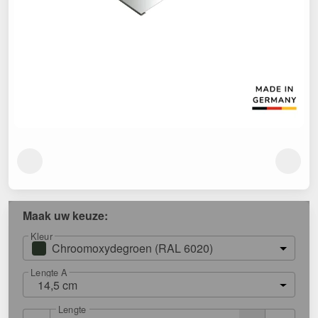
Maak uw keuze:
Kleur
Chroomoxydegroen (RAL 6020)
Lengte A
14,5 cm
Lengte