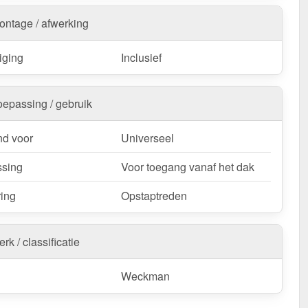
ontage / afwerking
iging
Inclusief
oepassing / gebruik
d voor
Universeel
sing
Voor toegang vanaf het dak
ring
Opstaptreden
rk / classificatie
Weckman