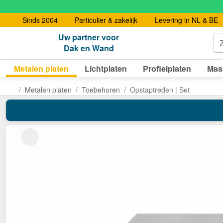
Sinds 2004
Particulier & zakelijk
Levering in NL & BE
Uw partner voor
Dak en Wand
Metalen platen
Lichtplaten
Profielplaten
Mas
Metalen platen
Toebehoren
Opstaptreden | Set