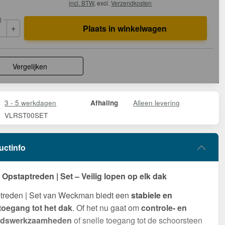
incl. BTW
, excl.
Verzendkosten
l
+
Plaats in winkelwagen
Vergelijken
3 - 5 werkdagen
Alleen levering
Afhaling
VLRST00SET
uctinfo
pstaptreden | Set – Veilig lopen op elk dak
treden | Set van Weckman biedt een
stabiele en
 toegang tot het dak
. Of het nu gaat om
controle- en
udswerkzaamheden
of snelle toegang tot de schoorsteen