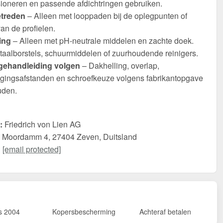
ioneren en passende afdichtringen gebruiken.
etreden
– Alleen met looppaden bij de oplegpunten of
an de profielen.
ing
– Alleen met pH-neutrale middelen en zachte doek.
taalborstels, schuurmiddelen of zuurhoudende reinigers.
ehandleiding volgen
– Dakhelling, overlap,
igingsafstanden en schroefkeuze volgens fabrikantopgave
den.
:
Friedrich von Lien AG
Moordamm 4, 27404 Zeven, Duitsland
:
[email protected]
s 2004
Kopersbescherming
Achteraf betalen