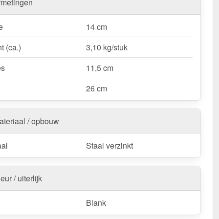
fmetingen
e
14 cm
t (ca.)
3,10 kg/stuk
es
11,5 cm
26 cm
ateriaal / opbouw
aal
Staal verzinkt
eur / uiterlijk
Blank