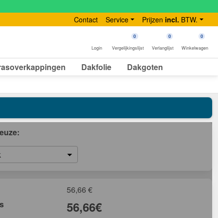
Contact
Service
Prijzen
incl.
BTW.
0
0
0
Login
Vergelijkingslijst
Verlanglijst
Winkelwagen
rasoverkappingen
Dakfolie
Dakgoten
euze:
k
56,66
€
js
56,66
€