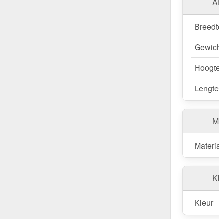
A
Breedt
Gewich
Hoogt
Lengte
M
Materi
Kl
Kleur