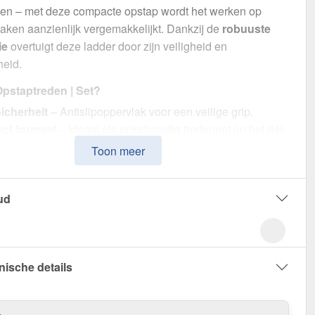
en – met deze compacte opstap wordt het werken op
aken aanzienlijk vergemakkelijkt. Dankzij de
robuuste
ie
overtuigt deze ladder door zijn veiligheid en
eid.
pstaptreden | Set?
icherheit
– Antislipoppervlak voor een veilige grip.
ct formaat
– Ideaal als enkelvoudig tredepunt op het dak.
te constructie
– Gemaakt van duurzaam Staal verzinkt
Toon meer
ngdurig gebruik.
udige montage
– Inclusief voor een snelle en veilige
ud
ging.
allend ontwerp
– In Blank voor een subtiele integratie in
kbeeld.
 Opstaptreden | Set – Zorg voor een veilige toegang tot
nische details