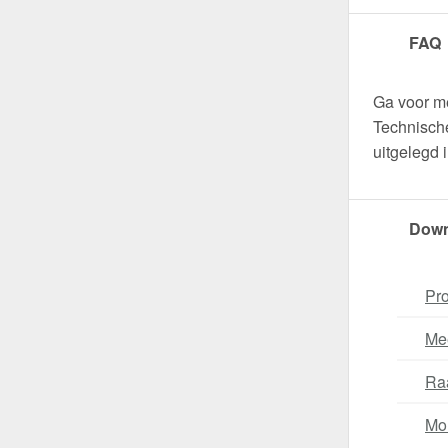
FAQ
Ga voor m
Technische
uitgelegd 
Down
Pro
Me
Ra
Mo