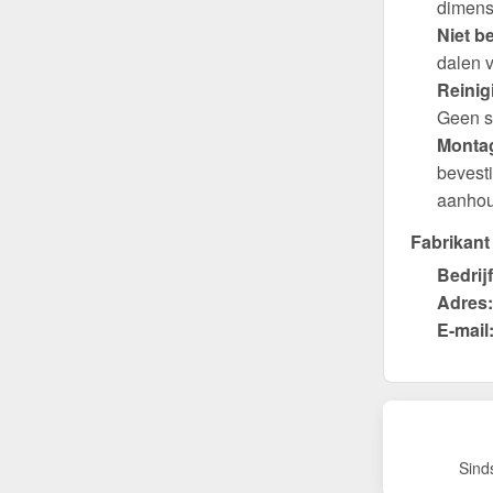
dimens
Niet b
dalen v
Reinig
Geen s
Montag
bevest
aanhou
Fabrikant
Bedrijf
Adres:
E-mail
Sind