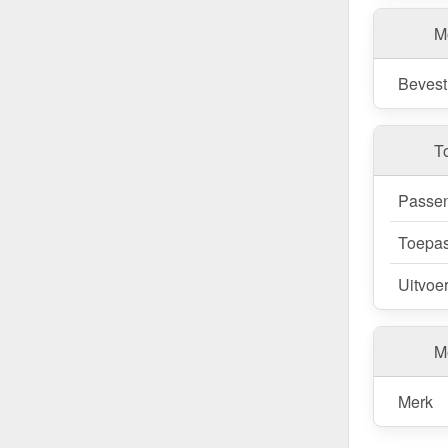
M
Bevest
T
Passen
Toepas
Uitvoe
Me
Merk