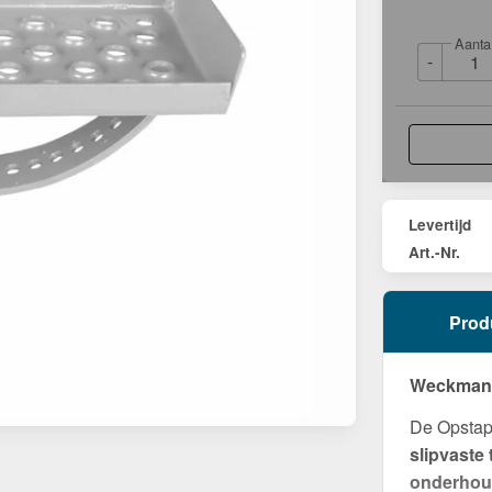
Aanta
-
Levertijd
Art.-Nr.
Prod
Weckman O
De Opstap
slipvaste
onderho