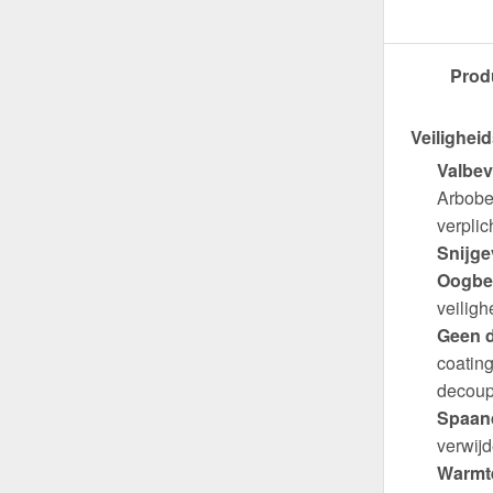
Prod
Veiligheid
Valbev
Arbobes
verplich
Snijge
Oogbe
veiligh
Geen d
coating
decoup
Spaand
verwijd
Warmte