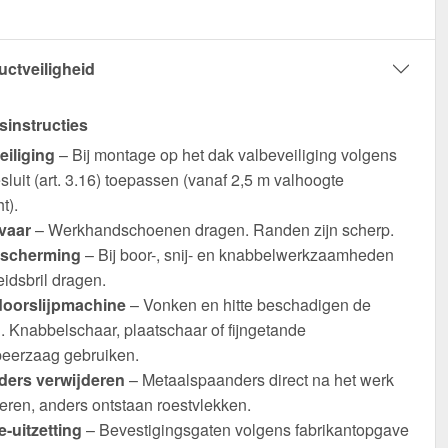
uctveiligheid
sinstructies
eiliging
– Bij montage op het dak valbeveiliging volgens
luit (art. 3.16) toepassen (vanaf 2,5 m valhoogte
t).
vaar
– Werkhandschoenen dragen. Randen zijn scherp.
scherming
– Bij boor-, snij- en knabbelwerkzaamheden
eidsbril dragen.
oorslijpmachine
– Vonken en hitte beschadigen de
. Knabbelschaar, plaatschaar of fijngetande
eerzaag gebruiken.
ers verwijderen
– Metaalspaanders direct na het werk
eren, anders ontstaan roestvlekken.
-uitzetting
– Bevestigingsgaten volgens fabrikantopgave