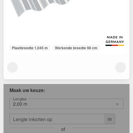
Plaatbreedte 1,045 m
Werkende breedte 98 cm
Maak uw keuze:
Lengtes
m
Lengte inkorten op
of