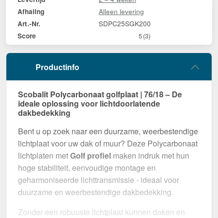
Alleen levering
Afhaling
SDPC25SGK200
Art.-Nr.
Score
5
(3)
Productinfo
Scobalit Polycarbonaat golfplaat | 76/18 – De
ideale oplossing voor lichtdoorlatende
dakbedekking
Bent u op zoek naar een duurzame, weerbestendige
lichtplaat voor uw dak of muur? Deze Polycarbonaat
lichtplaten met
Golf profiel
maken indruk met hun
hoge stabiliteit, eenvoudige montage en
geharmoniseerde lichttransmissie - ideaal voor
duurzame en weerbestendige dakbedekking.
Zonder een robuuste lichtplaat kunnen daken en