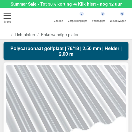
Summer Sale - Tot 30% korting ☀️ Klik hier! - nog 12 uur
0
0
0
Zoeken
Vergelijkingslijst
Verlanglijst
Winkelwagen
Menu
Lichtplaten
Enkelwandige platen
Polycarbonaat golfplaat | 76/18 | 2,50 mm | Helder |
2,00 m