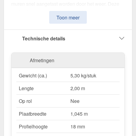
muren snel aangetast worden door het weer. Deze
lichtplaten zijn speciaal ontwikkeld om een
Toon meer
robuuste en duurzame oplossing voor
lichtdoorlatende dakbedekking
te bieden. Het
overtuigt door eenvoudige bediening, hoge
Technische details
weerstand en een weerbestendig oppervlak.
Gemaakt van
Polycarbonaat
met een
Afmetingen
materiaaldikte van 2,50 mm
, biedt het een robuuste
dakoplossing. De
plaatbreedte van 1,045 m
en de
Gewicht (ca.)
5,30 kg/stuk
effectieve werkende breedte van 98 cm
maken
een snelle en efficiënte montage mogelijk. De
Lengte
2,00 m
Helder
variant zorgt voor optimale
lichtomstandigheden en past harmonieus in uw
Op rol
Nee
omgeving, terwijl de
profielhoogte van 18 mm
voor
Plaatbreedte
1,045 m
extra stabiliteit.
Profielhoogte
18 mm
Waarom Polycarbonaat golfplaat | 76/18?