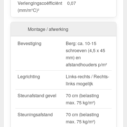
Verlengingscoëfficiënt
0,07
breedte van 98 cm
, aangezien er rekening wordt
(mm/m°C)²
gehouden met de overlapping van de platen.
Als er ter plaatse aanpassingen nodig zijn, kan de
metalen plaat gemakkelijk worden ingekort door
Montage / afwerking
deze te zagen.
Bevestiging
Berg: ca. 10-15
Bestel nu Polycarbonaat golfplaat | 76/18 – Snelle
schroeven (4,5 x 45
levering & met Onbeperkt garantie!
mm) en
Duurzaam, weerbestendig, op maat gemaakt - bestel
afstandhouders p/m²
nu en profiteer van een snelle levering!
Legrichting
Links-rechts / Rechts-
Wegens maatwerk / customisatie van herroepingsrecht uitgezonderd
links mogelijk
Steunafstand gevel
70 cm (belasting
max. 75 kg/m²)
Steuningsafstand
70 cm (belasting
max. 75 kg/m²)