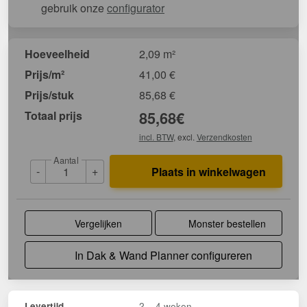
gebruik onze
configurator
Hoeveelheid
2,09 m²
Prijs/m²
41,00
€
Prijs/stuk
85,68
€
Totaal prijs
85,68
€
incl. BTW
, excl.
Verzendkosten
Aantal
-
+
Plaats in winkelwagen
Vergelijken
Monster bestellen
In Dak & Wand Planner configureren
2 – 4 weken
Levertijd