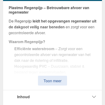
Plastmo Regenpijp – Betrouwbare afvoer van
regenwater
De Regenpijp
leidt het opgevangen regenwater uit
de dakgoot veilig naar beneden
en zorgt voor een
gecontroleerde afvoer.
Waarom Regenpijp?
Efficiënte waterstroom
– Zorgt voor een
gecontroleerde afvoer van regenwater van het
dak naar de riolering of infiltratie.
Hoogwaardig PVC
– Duurzaam, stabiel &
bestand tegen weersinvloeden.
Efficiënte waterafvoer
– Optimale afmeting met
Toon meer
90 mm diameter.
Eenvoudige montage
– 3,00 m lengte, perfecte
pasvorm voor Plastmo PVC dakgoten.
Inhoud
UV- & weerbestendig
– Bestand tegen zonlicht,