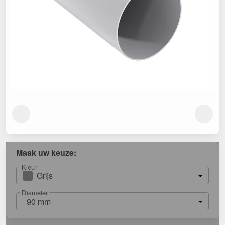
Maak uw keuze:
Kleur
Grijs
Diameter
90 mm