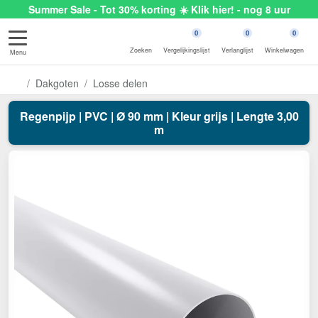
Summer Sale - Tot 30% korting ☀️ Klik hier! - nog 8 uur
0
0
0
Zoeken
Vergelijkingslijst
Verlanglijst
Winkelwagen
Menu
Dakgoten
Losse delen
Regenpijp | PVC | Ø 90 mm | Kleur grijs | Lengte 3,00
m