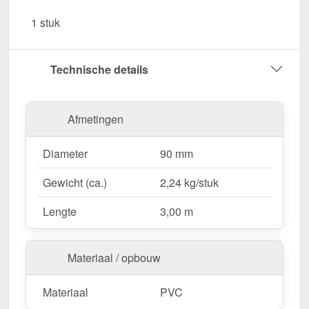
vocht en andere omgevingsinvloeden.
1 stuk
Garantie
– 10 jaar voor langdurige kwaliteit &
veiligheid.
Technische details
Bestel nu Regenpijp – Voor een betrouwbare en
georganiseerde dakafvoer!
Afmetingen
Diameter
90 mm
Gewicht (ca.)
2,24 kg/stuk
Lengte
3,00 m
Materiaal / opbouw
Materiaal
PVC