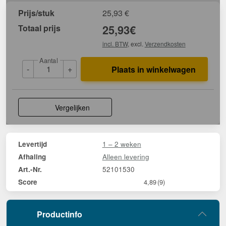
Prijs/stuk
25,93
€
Totaal prijs
25,93
€
incl. BTW
, excl.
Verzendkosten
Aantal
-
+
Plaats in winkelwagen
Vergelijken
1 – 2 weken
Levertijd
Alleen levering
Afhaling
52101530
Art.-Nr.
Score
4,89
(9)
Productinfo