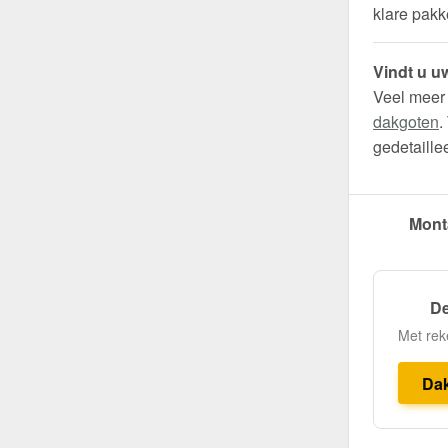
klare pakk
Vindt u uw
Veel meer
dakgoten
.
gedetaille
Mont
De
Met rek
Da