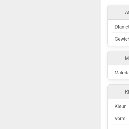
A
Diamet
Gewich
M
Materi
Kl
Kleur
Vorm