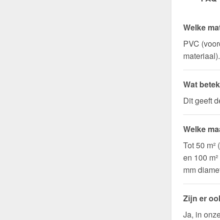
Welke mat
PVC (voord
materiaal).
Wat betek
Dit geeft 
Welke maa
Tot 50 m² 
en 100 m²
mm diamet
Zijn er o
Ja, in onz