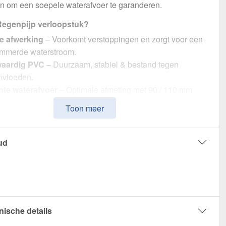
n om een soepele waterafvoer te garanderen.
egenpijp verloopstuk?
e afwerking
– Voorkomt verstoppingen en zorgt voor een
mmerde waterstroom.
aardig PVC
– Duurzaam, stabiel & bestand tegen
nvloeden.
ënte waterafvoer
– Optimale afmeting met 90 / 110 mm
r.
Toon meer
udige montage
– Perfecte pasvorm voor Plastmo PVC
en.
weerbestendig
– Bestand tegen zonlicht, vocht en andere
ud
ngsinvloeden.
ie
– 10 jaar voor langdurige kwaliteit & veiligheid.
 Regenpijp verloopstuk – Voor beschermde &
le afvoer van regenwater!
nische details