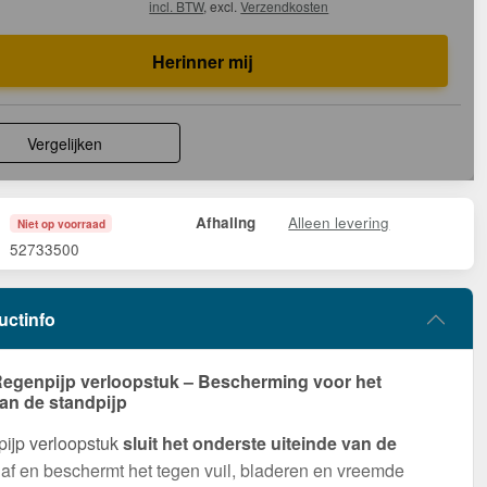
incl. BTW
, excl.
Verzendkosten
Herinner mij
Vergelijken
Alleen levering
Afhaling
Niet op voorraad
52733500
uctinfo
egenpijp verloopstuk – Bescherming voor het
van de standpijp
ijp verloopstuk
sluit het onderste uiteinde van de
af en beschermt het tegen vuil, bladeren en vreemde