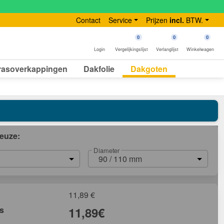
Contact
Service
Prijzen
incl.
BTW.
0
0
0
Login
Vergelijkingslijst
Verlanglijst
Winkelwagen
rasoverkappingen
Dakfolie
Dakgoten
euze:
Diameter
90 / 110 mm
11,89
€
js
11,89
€