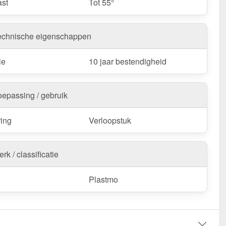
st
Tot 55°
echnische eigenschappen
ie
10 jaar bestendigheid
oepassing / gebruik
ring
Verloopstuk
rk / classificatie
Plastmo