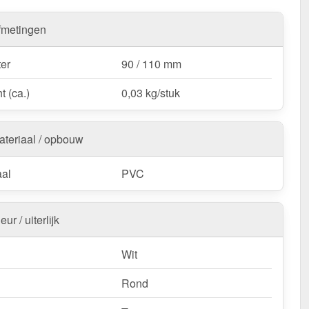
fmetingen
er
90 / 110 mm
t (ca.)
0,03 kg/stuk
ateriaal / opbouw
aal
PVC
eur / uiterlijk
Wit
Rond