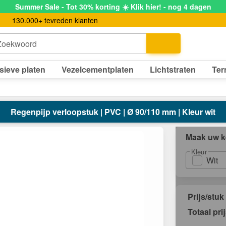
Summer Sale - Tot 30% korting ☀️ Klik hier! - nog 4 dagen
130.000+ tevreden klanten
Zoekwoord
sieve platen
Vezelcementplaten
Lichtstraten
Ter
Regenpijp verloopstuk | PVC | Ø 90/110 mm | Kleur wit
Maak uw k
Kleur
Wit
Prijs/stuk
Totaal pri