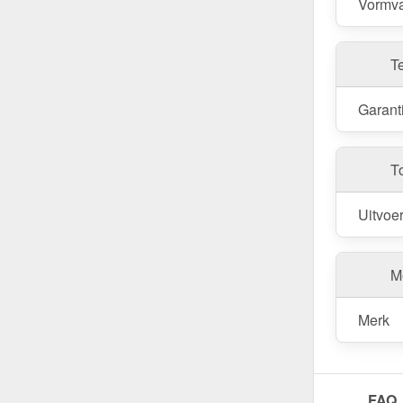
Vormva
T
Garant
T
Uitvoe
Me
Merk
FAQ