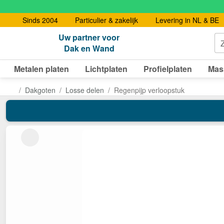
Sinds 2004
Particulier & zakelijk
Levering in NL & BE
Uw partner voor
Dak en Wand
Metalen platen
Lichtplaten
Profielplaten
Mas
Dakgoten
Losse delen
Regenpijp verloopstuk