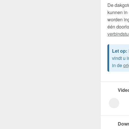
De dakgote
kunnen in 
worden ing
één doorl
verbindst
Let op:
vindt u 
in de
or
Vide
Down