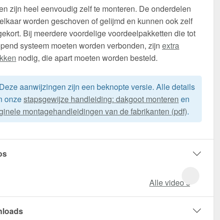
n zijn heel eenvoudig zelf te monteren. De onderdelen
elkaar worden geschoven of gelijmd en kunnen ook zelf
ekort. Bij meerdere voordelige voordeelpakketten die tot
opend systeem moeten worden verbonden, zijn
extra
ukken
nodig, die apart moeten worden besteld.
Deze aanwijzingen zijn een beknopte versie. Alle details
in onze
stapsgewijze handleiding: dakgoot monteren
en
iginele montagehandleidingen van de fabrikanten (pdf)
.
os
Alle video‘s
loads