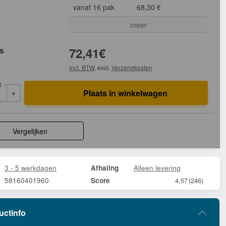
vanaf 16 pak
68,30 €
meer
js
72,41
€
incl. BTW
, excl.
Verzendkosten
l
+
Plaats in winkelwagen
Vergelijken
3 - 5 werkdagen
Alleen levering
Afhaling
58160401960
Score
4,57
(246)
uctinfo