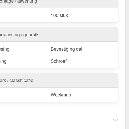
ontage / afwerking
100 stuk
oepassing / gebruik
sing
Bevestiging dal
ring
Schroef
rk / classificatie
Weckman