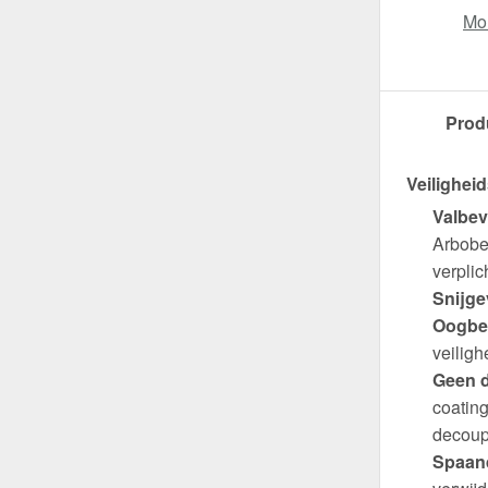
Mo
Prod
Veiligheid
Valbev
Arbobes
verplich
Snijge
Oogbe
veiligh
Geen d
coating
decoup
Spaand