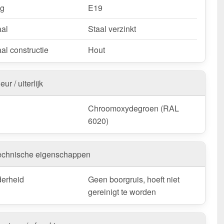
ng
E19
aal
Staal verzinkt
al constructie
Hout
eur / uiterlijk
Chroomoxydegroen (RAL
6020)
echnische eigenschappen
derheid
Geen boorgruis, hoeft niet
gereinigt te worden