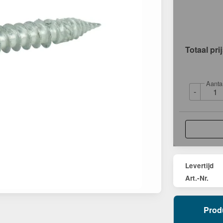
Totaal pri
Aanta
-
Levertijd
Art.-Nr.
Prod