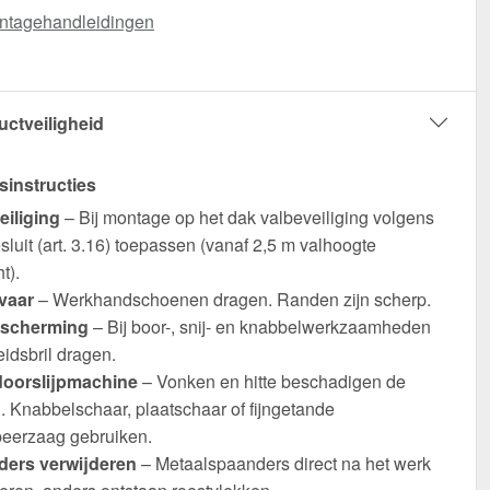
ntagehandleidingen
uctveiligheid
sinstructies
eiliging
– Bij montage op het dak valbeveiliging volgens
luit (art. 3.16) toepassen (vanaf 2,5 m valhoogte
t).
vaar
– Werkhandschoenen dragen. Randen zijn scherp.
scherming
– Bij boor-, snij- en knabbelwerkzaamheden
eidsbril dragen.
oorslijpmachine
– Vonken en hitte beschadigen de
. Knabbelschaar, plaatschaar of fijngetande
eerzaag gebruiken.
ers verwijderen
– Metaalspaanders direct na het werk