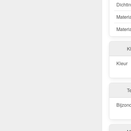
Dichti
Materi
Materia
Kl
Kleur
T
Bijzon