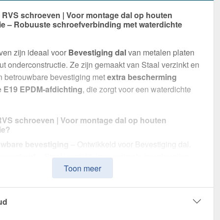
RVS schroeven | Voor montage dal op houten
ie – Robuuste schroefverbinding met waterdichte
g
en zijn ideaal voor
Bevestiging dal
van metalen platen
t onderconstructie. Ze zijn gemaakt van Staal verzinkt en
n betrouwbare bevestiging met
extra bescherming
e E19 EPDM-afdichting
, die zorgt voor een waterdichte
VS schroeven | Voor montage dal op houten
ie?
wbare bevestiging
– Ontwikkeld voor Bevestiging dal.
weerstand
– Staal verzinkt, voor optimale bescherming.
Toon meer
ichte afdichting
– Met E19 EPDM-afdichting voor
wbare bescherming.
eurige afmetingen
– 6,00 mm diameter, 4 cm lengte,
ud
nt: Ja
kkingseenheid
– 100 stuk, voor efficiënte verwerking.