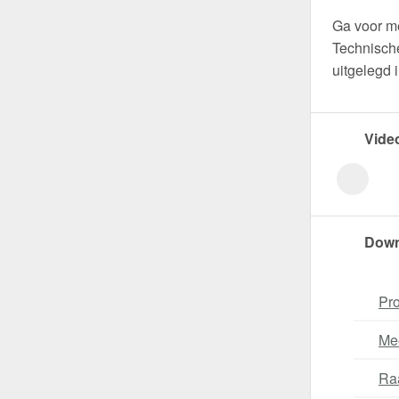
Ga voor m
Technische
uitgelegd 
Vide
Down
Pro
Me
Ra