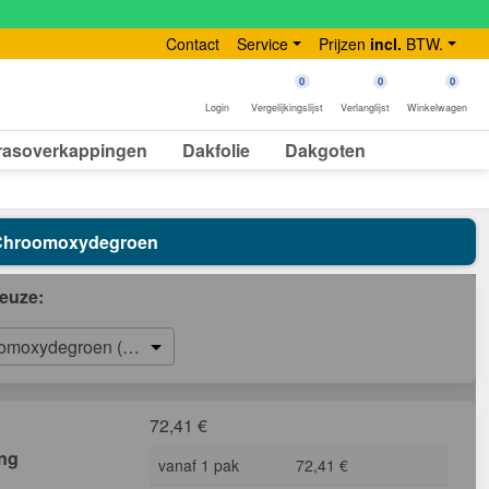
Contact
Service
Prijzen
incl.
BTW.
0
0
0
Login
Vergelijkingslijst
Verlanglijst
Winkelwagen
rasoverkappingen
Dakfolie
Dakgoten
| Chroomoxydegroen
euze:
omoxydegroen (RAL 6020)
72,41
€
ing
vanaf 1 pak
72,41 €