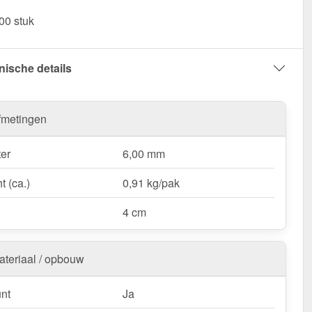
00 stuk
 RVS schroeven | Voor montage dal op houten
ie – Voor een stabiele & strakke bevestiging!
nische details
:
Voor aluminium platen mogen alleen roestvrijstalen
chroeven worden gebruikt!
fmetingen
er
6,00 mm
t (ca.)
0,91 kg/pak
4 cm
ateriaal / opbouw
nt
Ja