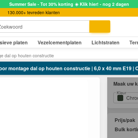
Summer Sale - Tot 30% korting ☀️ Klik hier! - nog 2 dagen
130.000+ tevreden klanten
Zoekwoord
sieve platen
Vezelcementplaten
Lichtstraten
Ter
e dal op houten constructie
oor montage dal op houten constructie | 6,0 x 40 mm E19 
Maak uw k
Kleur
Chro
Prijs/pak
Bulk kort