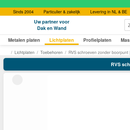
Sinds 2004
Particulier & zakelijk
Levering in NL & BE
Uw partner voor
Dak en Wand
Metalen platen
Lichtplaten
Profielplaten
Mas
Lichtplaten
Toebehoren
RVS schroeven zonder boorpunt |
RVS schr