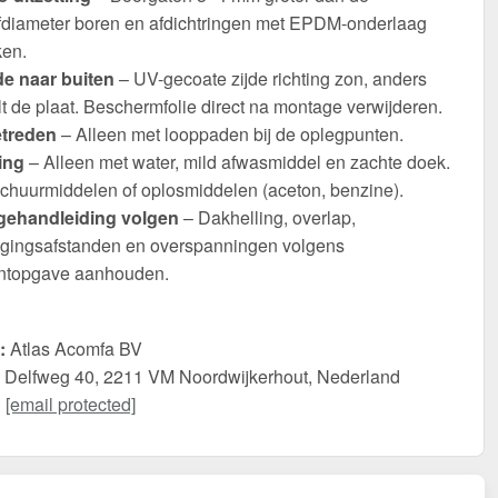
fdiameter boren en afdichtringen met EPDM-onderlaag
ken.
de naar buiten
– UV-gecoate zijde richting zon, anders
t de plaat. Beschermfolie direct na montage verwijderen.
etreden
– Alleen met looppaden bij de oplegpunten.
ing
– Alleen met water, mild afwasmiddel en zachte doek.
chuurmiddelen of oplosmiddelen (aceton, benzine).
ehandleiding volgen
– Dakhelling, overlap,
igingsafstanden en overspanningen volgens
antopgave aanhouden.
:
Atlas Acomfa BV
Delfweg 40, 2211 VM Noordwijkerhout, Nederland
:
[email protected]