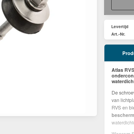
Levertijd
Art.-Nr.
Prod
Atlas RVS
ondercons
waterdich
De schroev
van lichtp
RVS en bi
beschermi
waterdicht
Waarom R