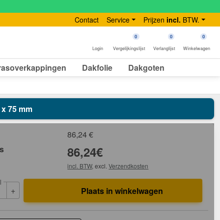
Contact
Service
Prijzen
incl.
BTW.
0
0
0
Login
Vergelijkingslijst
Verlanglijst
Winkelwagen
rasoverkappingen
Dakfolie
Dakgoten
7 x 75 mm
86,24
€
js
86,24
€
incl. BTW
, excl.
Verzendkosten
l
+
Plaats in winkelwagen