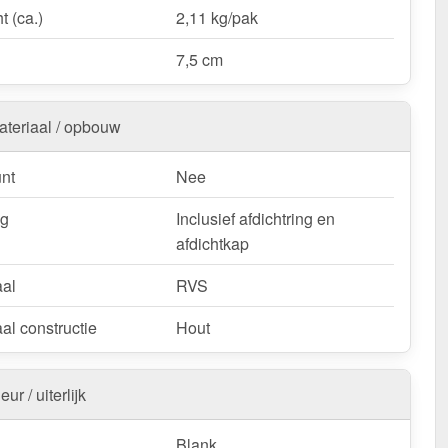
t (ca.)
2,11 kg/pak
7,5 cm
ateriaal / opbouw
nt
Nee
ng
Inclusief afdichtring en
afdichtkap
aal
RVS
al constructie
Hout
eur / uiterlijk
Blank