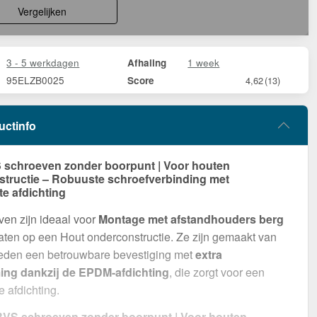
Vergelijken
3 - 5 werkdagen
1 week
Afhaling
95ELZB0025
Score
4,62
(13)
uctinfo
 schroeven zonder boorpunt | Voor houten
tructie – Robuuste schroefverbinding met
te afdichting
en zijn ideaal voor
Montage met afstandhouders berg
laten op een Hout onderconstructie. Ze zijn gemaakt van
eden een betrouwbare bevestiging met
extra
ng dankzij de EPDM-afdichting
, die zorgt voor een
e afdichting.
VS schroeven zonder boorpunt | Voor houten