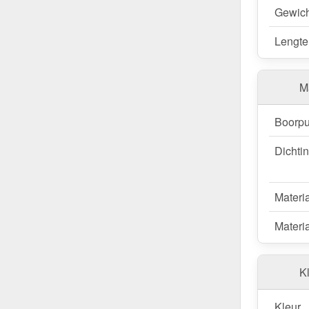
Gewich
Lengte
M
Boorpu
Dichti
Materi
Materia
Kl
Kleur