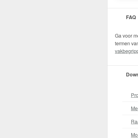
FAQ
Ga voor m
termen van
vakbegripp
Down
Pro
Me
Ra
Mo