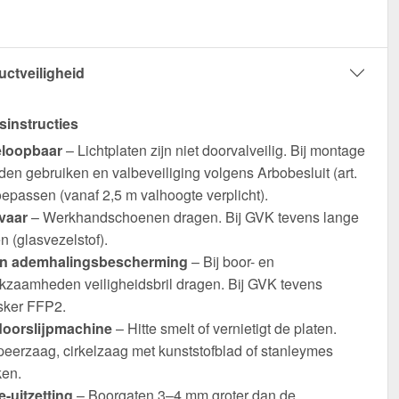
uctveiligheid
sinstructies
eloopbaar
– Lichtplaten zijn niet doorvalveilig. Bij montage
en gebruiken en valbeveiliging volgens Arbobesluit (art.
oepassen (vanaf 2,5 m valhoogte verplicht).
vaar
– Werkhandschoenen dragen. Bij GVK tevens lange
 (glasvezelstof).
en ademhalingsbescherming
– Bij boor- en
rkzaamheden veiligheidsbril dragen. Bij GVK tevens
sker FFP2.
oorslijpmachine
– Hitte smelt of vernietigt de platen.
eerzaag, cirkelzaag met kunststofblad of stanleymes
ken.
-uitzetting
– Boorgaten 3–4 mm groter dan de