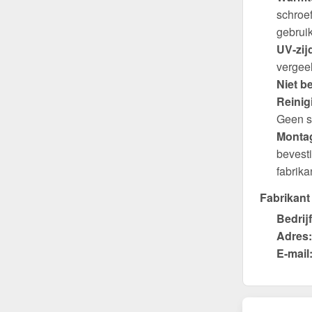
schroe
gebrui
UV-zij
vergeel
Niet b
Reinig
Geen s
Montag
bevest
fabrik
Fabrikant
Bedrijf
Adres:
E-mail