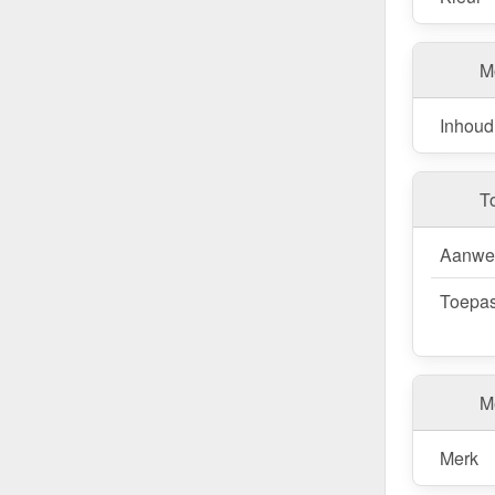
M
Inhoud
T
Aanwe
Toepas
Me
Merk