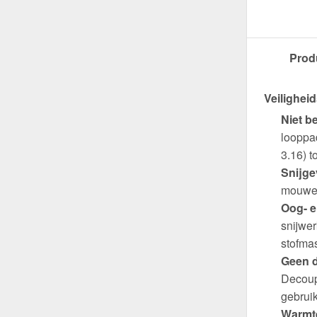
Prod
Veiligheid
Niet b
looppad
3.16) t
Snijge
mouwen
Oog- 
snijwe
stofma
Geen d
Decoup
gebrui
Warmte