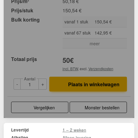
Prijs/m²
50,18
€
Prijs/stuk
150,54
€
Bulk korting
vanaf 1 stuk
150,54 €
vanaf 67 stuk
142,95 €
meer
Totaal prijs
50
€
incl. BTW
, excl.
Verzendkosten
Aantal
-
+
Plaats in winkelwagen
Vergelijken
Monster bestellen
1 – 2 weken
Levertijd
Alleen levering
Afhaling