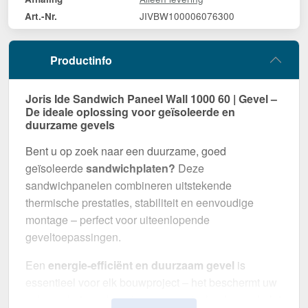
JIVBW100006076300
Art.-Nr.
Productinfo
Joris Ide Sandwich Paneel Wall 1000 60 | Gevel –
De ideale oplossing voor geïsoleerde en
duurzame gevels
Bent u op zoek naar een duurzame, goed
geïsoleerde
sandwichplaten?
Deze
sandwichpanelen combineren uitstekende
thermische prestaties, stabiliteit en eenvoudige
montage – perfect voor uiteenlopende
geveltoepassingen.
Een
energie-efficiënt en duurzaam gevel
is
essentieel voor elk bouwproject – het beschermt uw
gebouw betrouwbaar tegen weersinvloeden en helpt