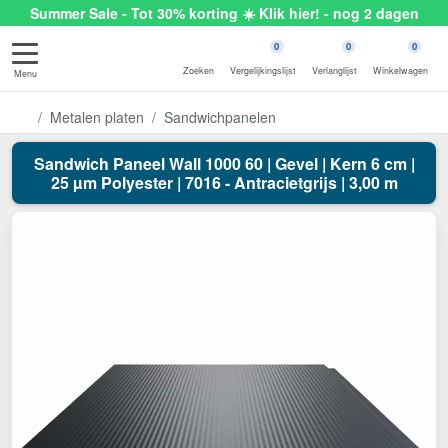
Summer Sale - Tot 30% korting ☀️ Klik hier! - nog 2 dagen
0
0
0
Zoeken
Vergelijkingslijst
Verlanglijst
Winkelwagen
Menu
Metalen platen
Sandwichpanelen
Sandwich Paneel Wall 1000 60 | Gevel | Kern 6 cm |
25 µm Polyester | 7016 - Antracietgrijs | 3,00 m