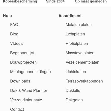
Kopersbescherming
Sinds 2004
Op maat gesneden
Hulp
Assortiment
FAQ
Metalen platen
Blog
Lichtplaten
Video's
Profielplaten
Begrippenlijst
Massieve platen
Bouwprojecten
Vezelcementplaten
Montagehandleidingen
Lichtstraten
Downloads
Terrasoverkappingen
Dak & Wand Planner
Dakfolie
Verzendinformatie
Dakgoten
Contact