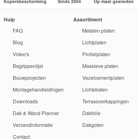
Kopersbescherming
Sinds 2004
Op maat gesneden
Hulp
Assortiment
FAQ
Metalen platen
Blog
Lichtplaten
Video's
Profielplaten
Begrippenlijst
Massieve platen
Bouwprojecten
Vezelcementplaten
Montagehandleidingen
Lichtstraten
Downloads
Terrasoverkappingen
Dak & Wand Planner
Dakfolie
Verzendinformatie
Dakgoten
Contact