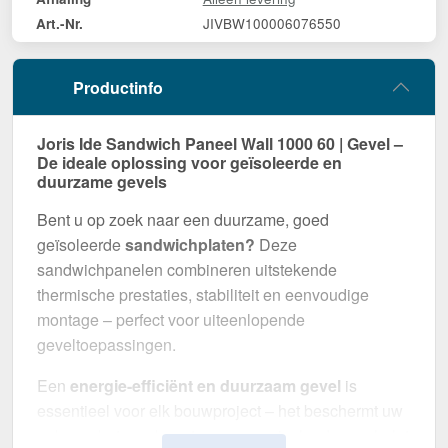
JIVBW100006076550
Art.-Nr.
Productinfo
Joris Ide Sandwich Paneel Wall 1000 60 | Gevel –
De ideale oplossing voor geïsoleerde en
duurzame gevels
Bent u op zoek naar een duurzame, goed
geïsoleerde
sandwichplaten?
Deze
sandwichpanelen combineren uitstekende
thermische prestaties, stabiliteit en eenvoudige
montage – perfect voor uiteenlopende
geveltoepassingen.
Een
energie-efficiënt en duurzaam gevel
is
essentieel voor elk bouwproject – het beschermt uw
gebouw betrouwbaar tegen weersinvloeden en helpt