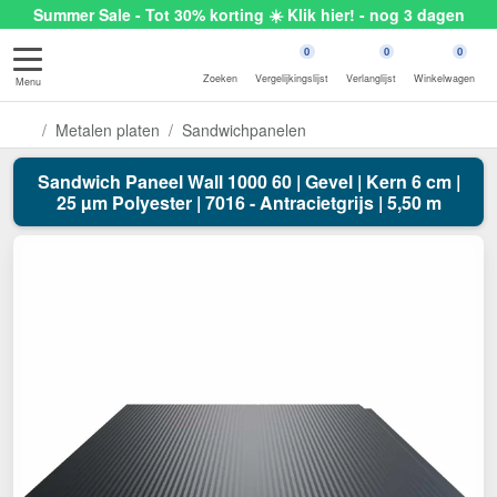
Summer Sale - Tot 30% korting ☀️ Klik hier! - nog 3 dagen
0
0
0
Zoeken
Vergelijkingslijst
Verlanglijst
Winkelwagen
Menu
Metalen platen
Sandwichpanelen
Sandwich Paneel Wall 1000 60 | Gevel | Kern 6 cm |
25 µm Polyester | 7016 - Antracietgrijs | 5,50 m