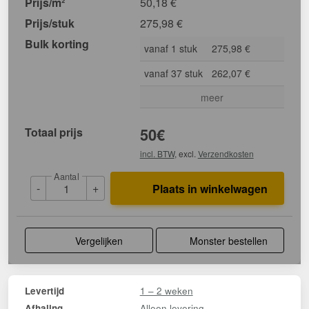
Prijs/m²
50,18
€
Prijs/stuk
275,98
€
Bulk korting
vanaf 1 stuk
275,98 €
vanaf 37 stuk
262,07 €
meer
Totaal prijs
50
€
incl. BTW
, excl.
Verzendkosten
Aantal
-
+
Plaats in winkelwagen
Vergelijken
Monster bestellen
1 – 2 weken
Levertijd
Alleen levering
Afhaling