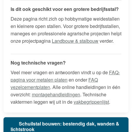
Is dit ook geschikt voor een grotere bedrijfsstal?
Deze pagina richt zich op hobbymatige weidestallen
en kleinere open stallen. Voor grotere bedrijfsstallen,
maneges en professionele agrarische projecten helpt
onze projectpagina
Landbouw & stalbouw
verder.
Nog technische vragen?
Veel meer vragen en antwoorden vindt u op de
FAQ-
pagina voor metalen platen
en onder
FAQ
vezelcementplaten
. Alle online handleidingen in één
overzicht:
montagehandleidingen
. Technische
vaktermen leggen wij uit in de
vakbegrippenlijst
.
Schuilstal bouwen: bestendig dak, wanden &
lichtstrook