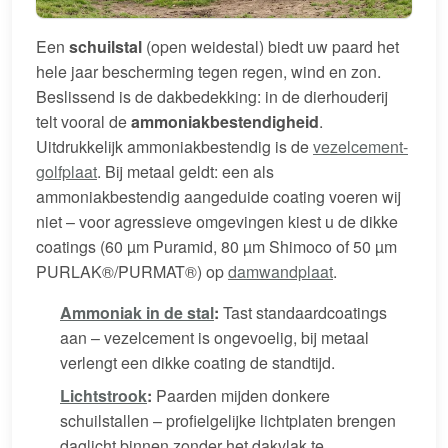
Een
schuilstal
(open weidestal) biedt uw paard het
hele jaar bescherming tegen regen, wind en zon.
Beslissend is de dakbedekking: in de dierhouderij
telt vooral de
ammoniakbestendigheid
.
Uitdrukkelijk ammoniakbestendig is de
vezelcement-
golfplaat
. Bij metaal geldt: een als
ammoniakbestendig aangeduide coating voeren wij
niet – voor agressieve omgevingen kiest u de dikke
coatings (60 µm Puramid, 80 µm Shimoco of 50 µm
PURLAK®/PURMAT®) op
damwandplaat
.
Ammoniak in de stal
:
Tast standaardcoatings
aan – vezelcement is ongevoelig, bij metaal
verlengt een dikke coating de standtijd.
Lichtstrook
:
Paarden mijden donkere
schuilstallen – profielgelijke lichtplaten brengen
daglicht binnen zonder het dakvlak te