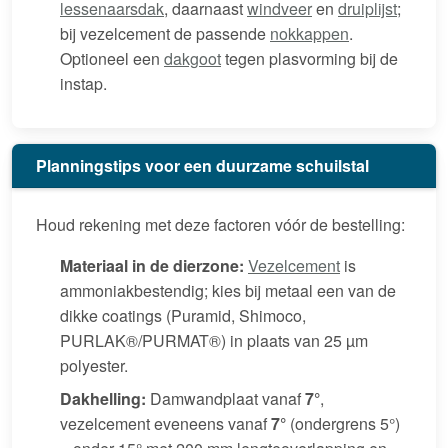
lessenaarsdak
, daarnaast
windveer
en
druiplijst
;
bij vezelcement de passende
nokkappen
.
Optioneel een
dakgoot
tegen plasvorming bij de
instap.
Planningstips voor een duurzame schuilstal
Houd rekening met deze factoren vóór de bestelling:
Materiaal in de dierzone:
Vezelcement
is
ammoniakbestendig; kies bij metaal een van de
dikke coatings (Puramid, Shimoco,
PURLAK®/PURMAT®) in plaats van 25 µm
polyester.
Dakhelling:
Damwandplaat vanaf
7°
,
vezelcement eveneens vanaf
7°
(ondergrens 5°)