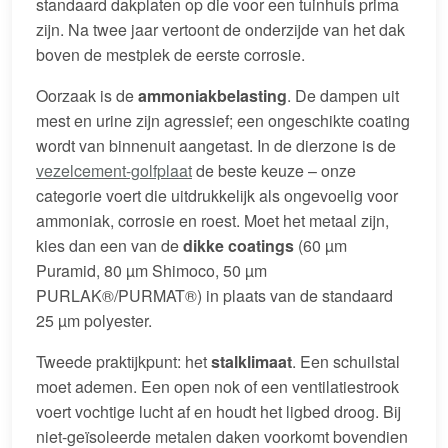
standaard dakplaten op die voor een tuinhuis prima
zijn. Na twee jaar vertoont de onderzijde van het dak
boven de mestplek de eerste corrosie.
Oorzaak is de
ammoniakbelasting
. De dampen uit
mest en urine zijn agressief; een ongeschikte coating
wordt van binnenuit aangetast. In de dierzone is de
vezelcement-golfplaat
de beste keuze – onze
categorie voert die uitdrukkelijk als ongevoelig voor
ammoniak, corrosie en roest. Moet het metaal zijn,
kies dan een van de
dikke coatings
(60 µm
Puramid, 80 µm Shimoco, 50 µm
PURLAK®/PURMAT®) in plaats van de standaard
25 µm polyester.
Tweede praktijkpunt: het
stalklimaat
. Een schuilstal
moet ademen. Een open nok of een ventilatiestrook
voert vochtige lucht af en houdt het ligbed droog. Bij
niet-geïsoleerde metalen daken voorkomt bovendien