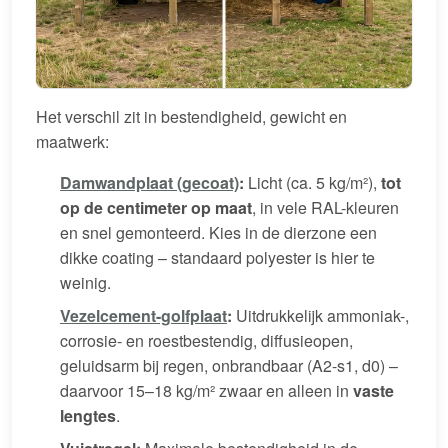
Het verschil zit in bestendigheid, gewicht en
maatwerk:
Damwandplaat (gecoat)
:
Licht (ca. 5 kg/m²),
tot
op de centimeter op maat
, in vele RAL-kleuren
en snel gemonteerd. Kies in de dierzone een
dikke coating – standaard polyester is hier te
weinig.
Vezelcement-golfplaat
:
Uitdrukkelijk ammoniak-,
corrosie- en roestbestendig, diffusieopen,
geluidsarm bij regen, onbrandbaar (A2-s1, d0) –
daarvoor 15–18 kg/m² zwaar en alleen in
vaste
lengtes
.