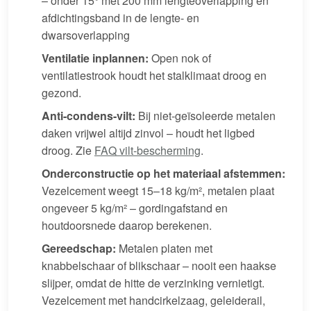
– onder 15° met 200 mm lengteoverlapping en
afdichtingsband in de lengte- en
dwarsoverlapping
Ventilatie inplannen:
Open nok of
ventilatiestrook houdt het stalklimaat droog en
gezond.
Anti-condens-vilt:
Bij niet-geïsoleerde metalen
daken vrijwel altijd zinvol – houdt het ligbed
droog. Zie
FAQ vilt-bescherming
.
Onderconstructie op het materiaal afstemmen:
Vezelcement weegt 15–18 kg/m², metalen plaat
ongeveer 5 kg/m² – gordingafstand en
houtdoorsnede daarop berekenen.
Gereedschap:
Metalen platen met
knabbelschaar of blikschaar – nooit een haakse
slijper, omdat de hitte de verzinking vernietigt.
Vezelcement met handcirkelzaag, geleiderail,