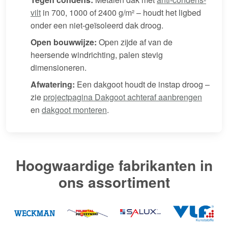
vilt
in 700, 1000 of 2400 g/m² – houdt het ligbed
onder een niet-geïsoleerd dak droog.
Open bouwwijze:
Open zijde af van de
heersende windrichting, palen stevig
dimensioneren.
Afwatering:
Een dakgoot houdt de instap droog –
zie
projectpagina Dakgoot achteraf aanbrengen
en
dakgoot monteren
.
Hoogwaardige fabrikanten in
ons assortiment