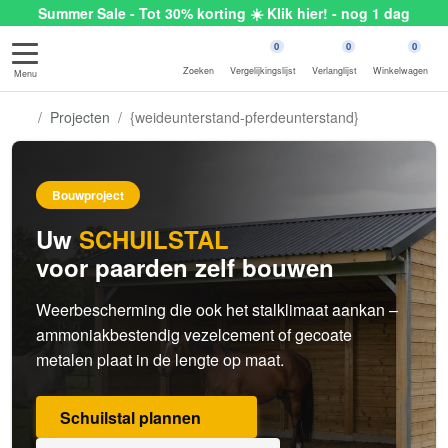
Summer Sale - Tot 30% korting ☀️ Klik hier! - nog 1 dag
0
0
0
Zoeken
Vergelijkingslijst
Verlanglijst
Winkelwagen
Menu
Projecten
{weideunterstand-pferdeunterstand}
Bouwproject
Uw
SCHUILSTAL
voor paarden zelf bouwen
Weerbescherming die ook het stalklimaat aankan –
ammoniakbestendig vezelcement of gecoate
metalen plaat in de lengte op maat.
Schuilstal plannen