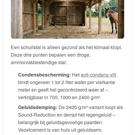
Een schuilstal is alleen gezond als het klimaat klopt.
Deze drie punten bepalen een droge,
ammoniakbestendige stal:
Condensbescherming:
Het
anti-condens-vilt
bindt ongeveer 1 tot 2 liter water per vierkante
meter en geeft het gecontroleerd weer af –
verkrijgbaar in 700, 1000 en 2400 g/m².
Geluidsdemping:
De 2400-g/m²-variant loopt als
Sound-Reduction en dempt het regengeluid –
belangrijk bij geluidsgevoelige paarden.
Vezelcement is van huis uit geluidsarm.