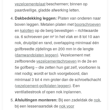
vezelcementplaat
beschermen; binnen op
paardveilige, gladde afwerking letten.
Dakbedekking leggen:
Platen van onderen naar
boven leggen. Metalen platen met
boorschroeven
en
kalotten
op de berg bevestigen – richtwaarde
ca. 6 schroeven per m² in het vlak en 8 tot 10 aan
nok, druiplijst en rand, overlapping minimaal één
golfbreedte zijdelings en 200 mm in de lengte
(
damwandplaten leggen
). Vezelcement met
zelfborende
vezelcementschroeven
in de 2e en
5e golfberg – die zetten hun gat zelf, voorboren is
niet nodig; wordt er toch voorgeboord, dan
minimaal 3 tot 4 mm groter dan de schroefschacht
(
vezelcement-golfplaten leggen
). Een
ventilatiestrook of open nok inplannen.
Afsluitingen monteren:
Bij een zadeldak de
nok
,
bij een lessenaarsdak de
nok voor