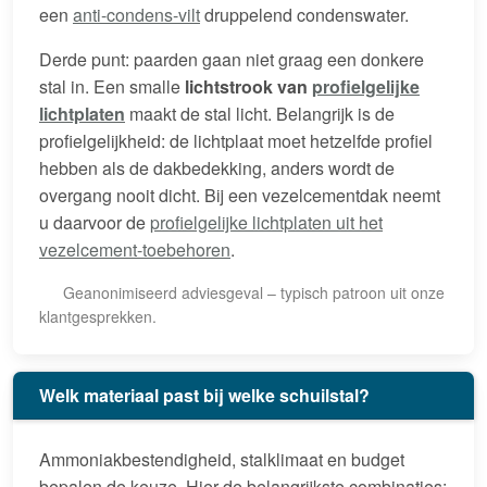
een
anti-condens-vilt
druppelend condenswater.
Derde punt: paarden gaan niet graag een donkere
stal in. Een smalle
lichtstrook van
profielgelijke
lichtplaten
maakt de stal licht. Belangrijk is de
profielgelijkheid: de lichtplaat moet hetzelfde profiel
hebben als de dakbedekking, anders wordt de
overgang nooit dicht. Bij een vezelcementdak neemt
u daarvoor de
profielgelijke lichtplaten uit het
vezelcement-toebehoren
.
Geanonimiseerd adviesgeval – typisch patroon uit onze
klantgesprekken.
Welk materiaal past bij welke schuilstal?
Ammoniakbestendigheid, stalklimaat en budget
bepalen de keuze. Hier de belangrijkste combinaties: