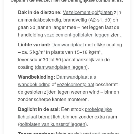
Dak in de dierzone:
Vezelcement-golfplaten
zijn
ammoniakbestendig, brandveilig (A2-s1, d0) en
gaan 30 jaar en langer mee – het leggen laat de
handleiding
vezelcement-golfplaten leggen
zien.
Lichte variant:
Damwandplaat
met dikke coating
– ca. 5 kg/m² in plaats van 15–18 kg/m²,
levensduur 30 tot 50 jaar afhankelijk van de
coating (
damwandplaten leggen
).
Wandbekleding:
Damwandplaat als
wandbekleding
of
vezelcementplaat
beschermt
de gesloten zijden tegen weer en wind – binnen
zonder scherpe kanten monteren.
Daglicht in de stal:
Een strook
profielgelijke
lichtplaat
brengt licht binnen zonder extra raam
(
golfplaten van kunststof leggen
).
Tegen condens:
Metalen dak met
anti-condens-