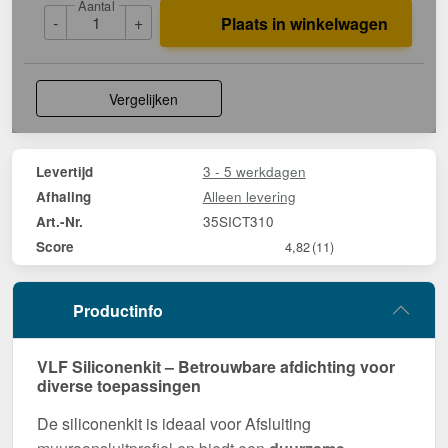
Aantal
-
+
Plaats in winkelwagen
Vergelijken
3 - 5 werkdagen
Levertijd
Alleen levering
Afhaling
35SICT310
Art.-Nr.
Score
4,82
(11)
Productinfo
VLF Siliconenkit – Betrouwbare afdichting voor
diverse toepassingen
De siliconenkit is ideaal voor Afsluiting