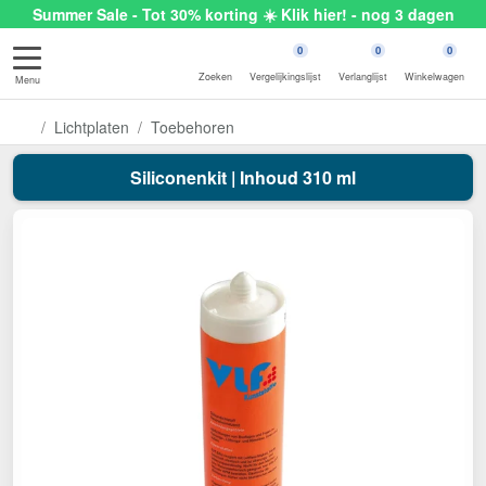
Summer Sale - Tot 30% korting ☀️ Klik hier! - nog 3 dagen
0
0
0
Zoeken
Vergelijkingslijst
Verlanglijst
Winkelwagen
Menu
Lichtplaten
Toebehoren
Siliconenkit | Inhoud 310 ml