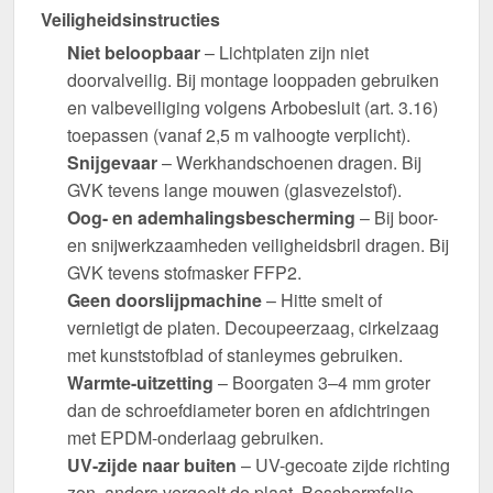
Veiligheidsinstructies
Niet beloopbaar
– Lichtplaten zijn niet
doorvalveilig. Bij montage looppaden gebruiken
en valbeveiliging volgens Arbobesluit (art. 3.16)
toepassen (vanaf 2,5 m valhoogte verplicht).
Snijgevaar
– Werkhandschoenen dragen. Bij
GVK tevens lange mouwen (glasvezelstof).
Oog- en ademhalingsbescherming
– Bij boor-
en snijwerkzaamheden veiligheidsbril dragen. Bij
GVK tevens stofmasker FFP2.
Geen doorslijpmachine
– Hitte smelt of
vernietigt de platen. Decoupeerzaag, cirkelzaag
met kunststofblad of stanleymes gebruiken.
Warmte-uitzetting
– Boorgaten 3–4 mm groter
dan de schroefdiameter boren en afdichtringen
met EPDM-onderlaag gebruiken.
UV-zijde naar buiten
– UV-gecoate zijde richting
zon, anders vergeelt de plaat. Beschermfolie