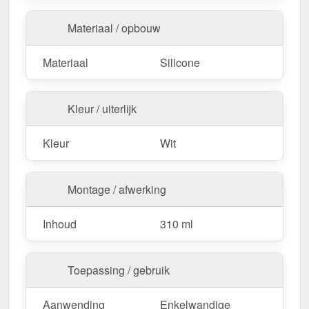
Bestel nu Siliconenkit – Voor een duurzame &
veilige afdichting!
Materiaal / opbouw
Materiaal
Silicone
Kleur / uiterlijk
Kleur
Wit
Montage / afwerking
Inhoud
310 ml
Toepassing / gebruik
Aanwending
Enkelwandige