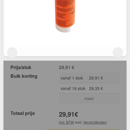
Prijs/stuk
29,91
€
Bulk korting
vanaf 1 stuk
29,91 €
vanaf 16 stuk
29,33 €
meer
Totaal prijs
29,91
€
incl. BTW
, excl.
Verzendkosten