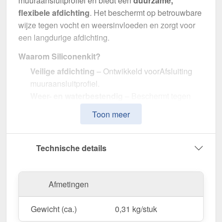
muuraansluitprofiel en biedt een
duurzame,
flexibele afdichting
. Het beschermt op betrouwbare
wijze tegen vocht en weersinvloeden en zorgt voor
een langdurige afdichting.
Waarom Siliconenkit?
Veilige afdichting
– Ontwikkeld voorAfsluiting
muuraansluitprofiel.
Weer- en waterbestendig
– Beschermt tegen
vocht en temperatuurschommelingen.
Toon meer
Gemakkelijk te gebruiken
– Gemakkelijk aan te
brengen & glad.
Praktisch formaat
– 310 ml voor efficiënte
Technische details
verwerking.
Onopvallend uiterlijk
– In Wit voor discrete
integratie.
Afmetingen
Elastisch & duurzaam
– Gemaakt van hoge
kwaliteitSilicone.
Gewicht (ca.)
0,31 kg/stuk