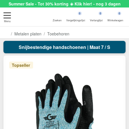
Summer Sale - Tot 30% korting ☀️ Klik hier! - nog 3 dagen
0
0
0
Zoeken
Vergelijkingslijst
Verlanglijst
Winkelwagen
Menu
Metalen platen
Toebehoren
Snijbestendige handschoenen | Maat 7 / S
Topseller