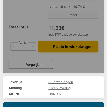
vanaf 16 stuk
10,74 €
meer
Totaal prijs
11,33
€
incl. BTW
, excl.
Verzendkosten
Aantal
-
+
Plaats in winkelwagen
Vergelijken
3 - 5 werkdagen
Levertijd
Alleen levering
Afhaling
HAND07
Art.-Nr.