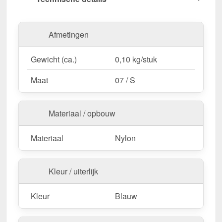
professionele uitstraling.
Bestel nu Snijbestendige handschoenen –
Afmetingen
Maximale veiligheid bij elke snede!
Gewicht (ca.)
0,10 kg/stuk
Maat
07 / S
Materiaal / opbouw
Materiaal
Nylon
Kleur / uiterlijk
Kleur
Blauw