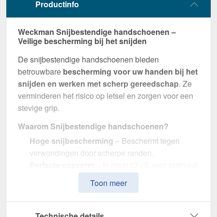
Productinfo
Weckman Snijbestendige handschoenen –
Veilige bescherming bij het snijden
De snijbestendige handschoenen bieden
betrouwbare
bescherming voor uw handen bij het
snijden en werken met scherp gereedschap
. Ze
verminderen het risico op letsel en zorgen voor een
stevige grip.
Waarom Snijbestendige handschoenen?
Hoge snijbescherming
– Beschermt tegen
verwondingen door scherpe randen.
Perfecte pasvorm
– In maat 07 / S voor optimaal
comfort.
Toon meer
Flexibel & antislip
– Voor nauwkeurig werken
zonder beperkingen.
In kleur gecoördineerd
– In Blauw voor een
Technische details