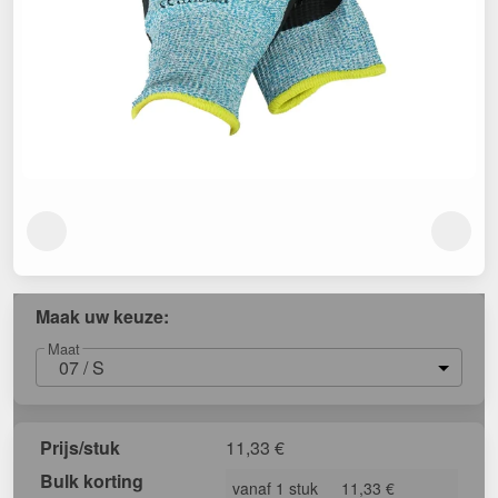
Maak uw keuze:
Maat
07 / S
Prijs/stuk
11,33
€
Bulk korting
vanaf 1 stuk
11,33 €