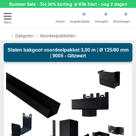
Summer Sale - Tot 30% korting ☀️ Klik hier! - nog 2 dagen
0
0
0
Zoeken
Vergelijkingslijst
Verlanglijst
Winkelwagen
Menu
Dakgoten
Voordeelpakketten
Stalen bakgoot voordeelpakket 3,00 m | Ø 125/80 mm
| 9005 - Gitzwart