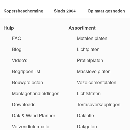
Kopersbescherming
Sinds 2004
Op maat gesneden
Hulp
Assortiment
FAQ
Metalen platen
Blog
Lichtplaten
Video's
Profielplaten
Begrippenlijst
Massieve platen
Bouwprojecten
Vezelcementplaten
Montagehandleidingen
Lichtstraten
Downloads
Terrasoverkappingen
Dak & Wand Planner
Dakfolie
Verzendinformatie
Dakgoten