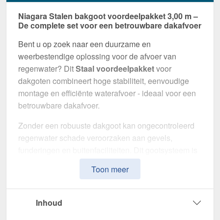
Niagara Stalen bakgoot voordeelpakket 3,00 m –
De complete set voor een betrouwbare dakafvoer
Bent u op zoek naar een duurzame en
weerbestendige oplossing voor de afvoer van
regenwater? Dit
Staal voordeelpakket
voor
dakgoten combineert hoge stabiliteit, eenvoudige
montage en efficiënte waterafvoer - ideaal voor een
betrouwbare dakafvoer.
Zonder een robuuste dakgoot kan ongecontroleerd
regenwater schade veroorzaken aan gevels,
funderingen en buitenfaciliteiten. Dit gootsysteem is
speciaal ontwikkeld om een
veilige en duurzame
Toon meer
afwateringsoplossing
te bieden. Het maakt indruk
met zijn hoge weerstand, doordachte ontwerp en
eenvoudige installatie.
Inhoud
Gemaakt van
Staal
met
50 µm Polyurethan