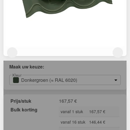
Maak uw keuze:
Kleur
Donkergroen (≈ RAL 6020)
Prijs/stuk
167,57
€
Bulk korting
vanaf 1 stuk
167,57 €
vanaf 16 stuk
146,44 €