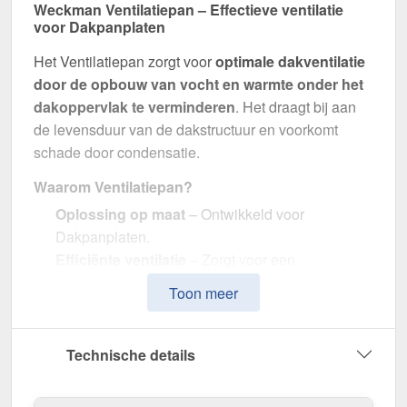
Weckman Ventilatiepan – Effectieve ventilatie
voor Dakpanplaten
Het Ventilatiepan zorgt voor
optimale dakventilatie
door de opbouw van vocht en warmte onder het
dakoppervlak te verminderen
. Het draagt bij aan
de levensduur van de dakstructuur en voorkomt
schade door condensatie.
Waarom Ventilatiepan?
Oplossing op maat
– Ontwikkeld voor
Dakpanplaten.
Efficiënte ventilatie
– Zorgt voor een
gelijkmatige luchtcirculatie.
Toon meer
Grote ventilatiedoorsnede
– 200 cm² voor
optimale luchtuitwisseling.
Robuust materiaal
– Gemaakt van
Technische details
duurzaamKunststof.
In kleur gecoördineerd
– In Donkergroen (≈