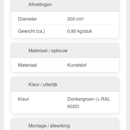
RAL 6020) voor een harmonieuze daklook.
Afmetingen
Bestel nu Ventilatiepan – Voor veilige & efficiënte
Diameter
200 cm²
dakventilatie!
Gewicht (ca.)
0,80 kg/stuk
Materiaal / opbouw
Materiaal
Kunststof
Kleur / uiterlijk
Kleur
Donkergroen (≈ RAL
6020)
Montage / afwerking