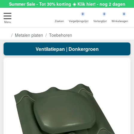
Summer Sale - Tot 30% korting ☀️ Klik hier! - nog 2 dagen
0
0
0
Zoeken
Vergelijkingslijst
Verlanglijst
Winkelwagen
Menu
Metalen platen
Toebehoren
Ventilatiepan | Donkergroen