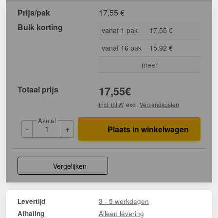
Prijs/pak
17,55
€
Bulk korting
vanaf 1 pak
17,55 €
vanaf 16 pak
15,92 €
meer
Totaal prijs
17,55
€
incl. BTW
, excl.
Verzendkosten
Aantal
-
+
Plaats in winkelwagen
Vergelijken
3 - 5 werkdagen
Levertijd
Alleen levering
Afhaling