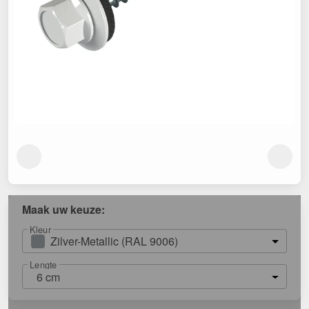
Maak uw keuze:
Kleur
Zilver-Metallic (RAL 9006)
Lengte
6 cm