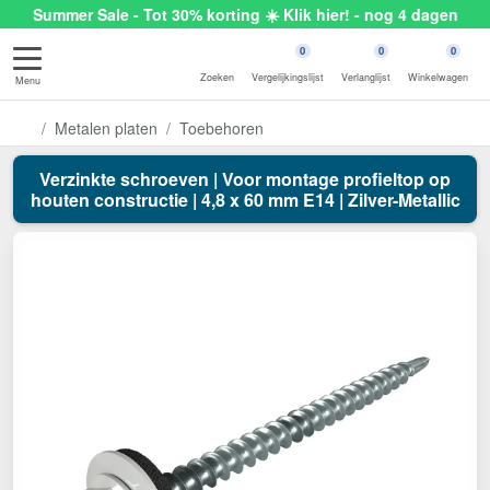
Summer Sale - Tot 30% korting ☀️ Klik hier! - nog 4 dagen
0
0
0
Zoeken
Vergelijkingslijst
Verlanglijst
Winkelwagen
Menu
Metalen platen
Toebehoren
Verzinkte schroeven | Voor montage profieltop op
houten constructie | 4,8 x 60 mm E14 | Zilver-Metallic