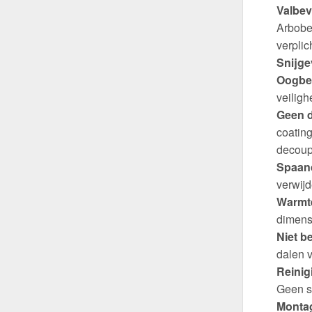
Valbev
Arbobes
verplich
Snijge
Oogbe
veiligh
Geen d
coating
decoup
Spaand
verwijd
Warmte
dimens
Niet b
dalen v
Reinig
Geen s
Montag