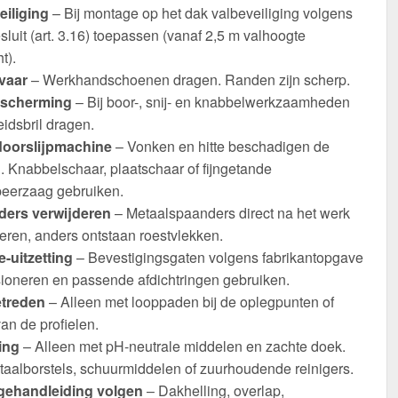
eiliging
– Bij montage op het dak valbeveiliging volgens
luit (art. 3.16) toepassen (vanaf 2,5 m valhoogte
t).
vaar
– Werkhandschoenen dragen. Randen zijn scherp.
scherming
– Bij boor-, snij- en knabbelwerkzaamheden
eidsbril dragen.
oorslijpmachine
– Vonken en hitte beschadigen de
. Knabbelschaar, plaatschaar of fijngetande
eerzaag gebruiken.
ers verwijderen
– Metaalspaanders direct na het werk
eren, anders ontstaan roestvlekken.
-uitzetting
– Bevestigingsgaten volgens fabrikantopgave
ioneren en passende afdichtringen gebruiken.
etreden
– Alleen met looppaden bij de oplegpunten of
an de profielen.
ing
– Alleen met pH-neutrale middelen en zachte doek.
taalborstels, schuurmiddelen of zuurhoudende reinigers.
ehandleiding volgen
– Dakhelling, overlap,