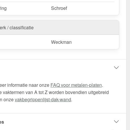
ring
Schroef
rk / classificatie
Weckman
eer informatie naar onze
FAQ voor metalen-platen
.
 vaktermen van A tot Z worden bovendien uitgebreid
in onze
vakbegrippenlijst-dak-wand
.
os