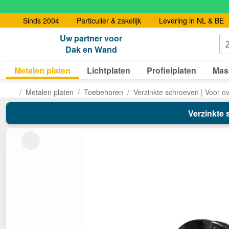
Sinds 2004
Particulier & zakelijk
Levering in NL & BE
Uw partner voor
Dak en Wand
Metalen platen
Lichtplaten
Profielplaten
Mas
Metalen platen
Toebehoren
Verzinkte schroeven | Voor o
Verzinkte 