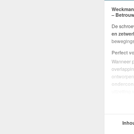
Weckman V
– Betrouw
De schroev
en zetwer
bewegingsv
Perfect v
Wanneer p
overlappin
ontworpe
ondercons
uitzettin
voorkomen
Optimaal 
Met deze 
Inho
Dankzij h