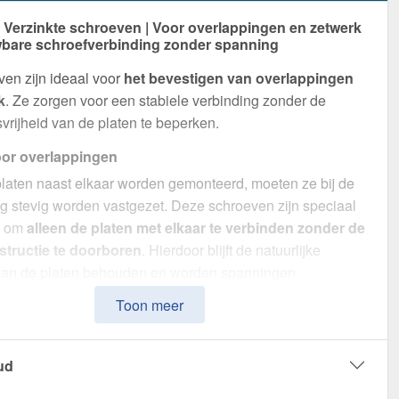
erzinkte schroeven | Voor overlappingen en zetwerk
bare schroefverbinding zonder spanning
en zijn ideaal voor
het bevestigen van overlappingen
k
. Ze zorgen voor een stabiele verbinding zonder de
rijheid van de platen te beperken.
oor overlappingen
laten naast elkaar worden gemonteerd, moeten ze bij de
g stevig worden vastgezet. Deze schroeven zijn speciaal
n om
alleen de platen met elkaar te verbinden zonder de
tructie te doorboren
. Hierdoor blijft de natuurlijke
g van de platen behouden en worden spanningen
.
Toon meer
voor zetwerk
schroeven worden zetwerken betrouwbaar vastgezet.
ud
un compacte lengte maken ze
veilige en discrete