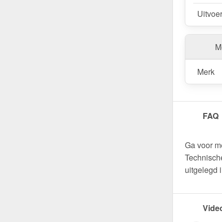
Uitvoe
Me
Merk
FAQ
Ga voor m
Technische
uitgelegd 
Vide