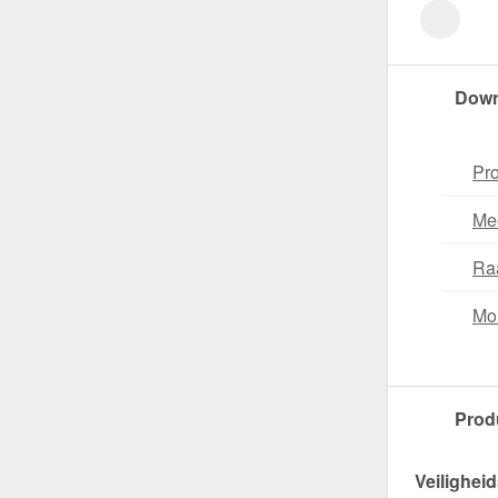
Down
Pro
Me
Ra
Mo
Prod
Veiligheid