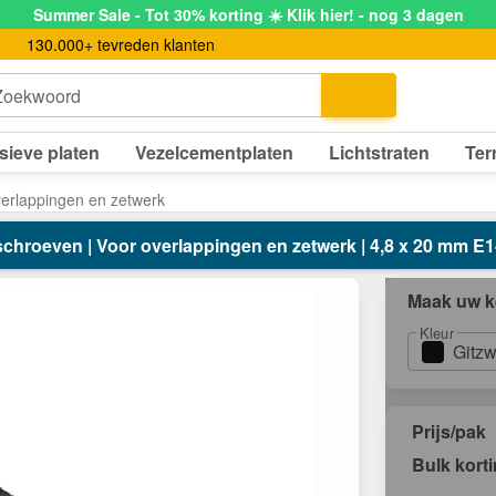
Summer Sale - Tot 30% korting ☀️ Klik hier! - nog 3 dagen
130.000+ tevreden klanten
Zoekwoord
sieve platen
Vezelcementplaten
Lichtstraten
Ter
verlappingen en zetwerk
schroeven | Voor overlappingen en zetwerk | 4,8 x 20 mm E14
Maak uw k
Kleur
Gitzw
Prijs/pak
Bulk kort