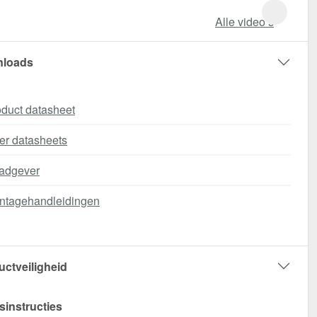
Alle video‘s
loads
duct datasheet
er datasheets
adgever
ntagehandleidingen
uctveiligheid
sinstructies