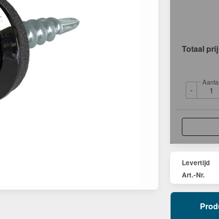
Totaal pri
Aanta
-
Levertijd
Art.-Nr.
Prod