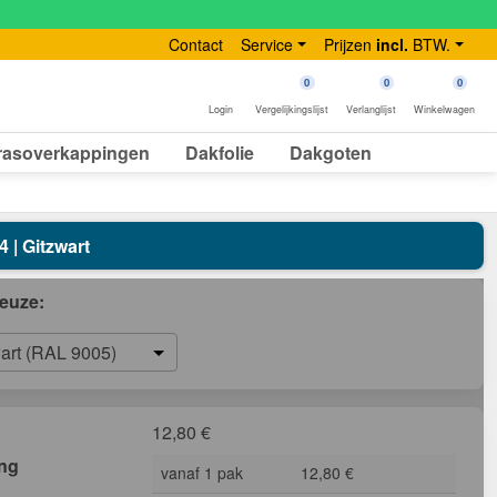
Contact
Service
Prijzen
incl.
BTW.
0
0
0
Login
Vergelijkingslijst
Verlanglijst
Winkelwagen
rasoverkappingen
Dakfolie
Dakgoten
 | Gitzwart
euze:
art (RAL 9005)
12,80
€
ing
vanaf 1 pak
12,80 €