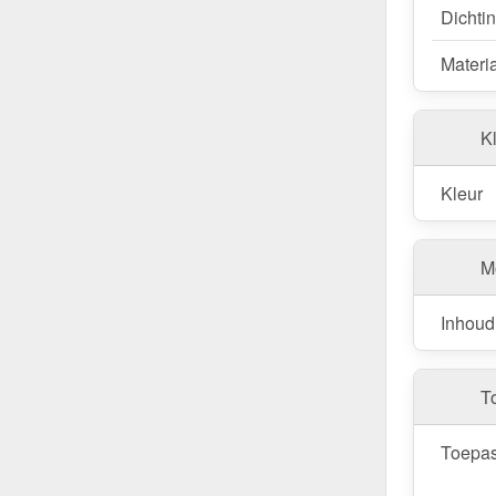
Dichti
Materi
Kl
Kleur
M
Inhoud
T
Toepas