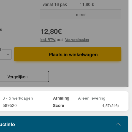
vanaf 16 pak
11,80 €
meer
js
12,80
€
incl. BTW
, excl.
Verzendkosten
l
+
Plaats in winkelwagen
Vergelijken
3 - 5 werkdagen
Alleen levering
Afhaling
589520
Score
4,57
(246)
uctinfo