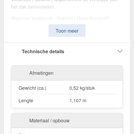
het dak beïnvloeden.
Waarom Vulstrook | Getand | Geperforeerd?
Bescherming & afdichting
– Dicht kieren
Toon meer
tussen dakplaten bij de druiplijst of de nok.
Perfect geschikt voor 20/1100
– Voor onder de
plaat, ontwikkeld voor optimale afdichting.
Technische details
Selecteerbaar
– Met openingen variant zorgt
voor luchtcirculatie, terwijl de zonder openingen
variant maximale bescherming biedt.
Afmetingen
Eenvoudige verwerking
– 1,107 m lengte voor
snelle en veilige montage.
Gewicht (ca.)
0,52 kg/stuk
In kleur gecoördineerd
– In Zilver-Metallic (RAL
Lengte
1,107 m
9006) voor een harmonieuze uitstraling op het
dak.
Materiaal / opbouw
Bestel nu Vulstrook | Getand | Geperforeerd –
Voor een schone & beschermde dakafwerking!