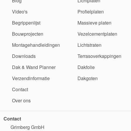
Blog
Lichtplaten
Video's
Profielplaten
Begrippenlijst
Massieve platen
Bouwprojecten
Vezelcementplaten
Montagehandleidingen
Lichtstraten
Downloads
Terrasoverkappingen
Dak & Wand Planner
Dakfolie
Verzendinformatie
Dakgoten
Contact
Over ons
Contact
Grimberg GmbH