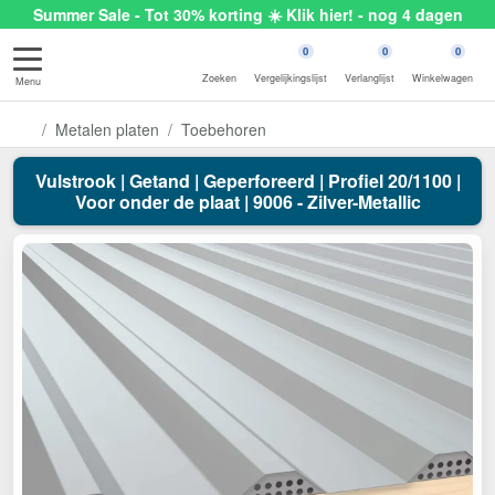
Summer Sale - Tot 30% korting ☀️ Klik hier! - nog 4 dagen
0
0
0
Zoeken
Vergelijkingslijst
Verlanglijst
Winkelwagen
Menu
Metalen platen
Toebehoren
Vulstrook | Getand | Geperforeerd | Profiel 20/1100 |
Voor onder de plaat | 9006 - Zilver-Metallic