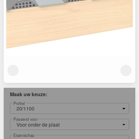
Maak uw keuze:
Profiel
20/1100
Passend voor
Voor onder de plaat
Eigenschap